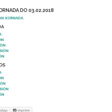
ORNADA DO 03.02.2018
IMA XORNADA
DA
A
ÓN
IÓN
SIÓN
ÓN
OS
A
ÓN
IÓN
SIÓN
ÓN
tsApp
Imprimir