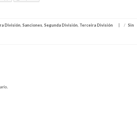
ra División
,
Sanciones
,
Segunda División
,
Terceira División
/
Sin
ario.