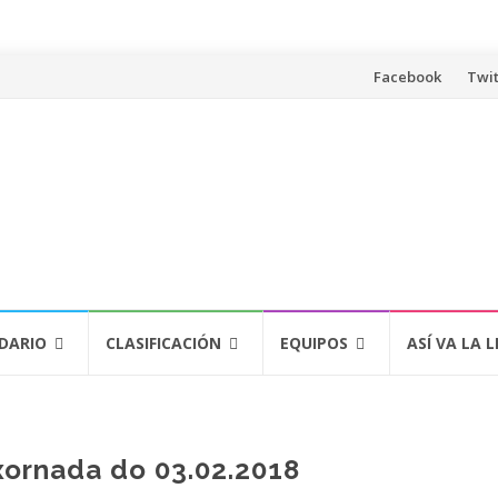
Saltar
Facebook
Twit
al
contenido
DARIO
CLASIFICACIÓN
EQUIPOS
ASÍ VA LA L
xornada do 03.02.2018