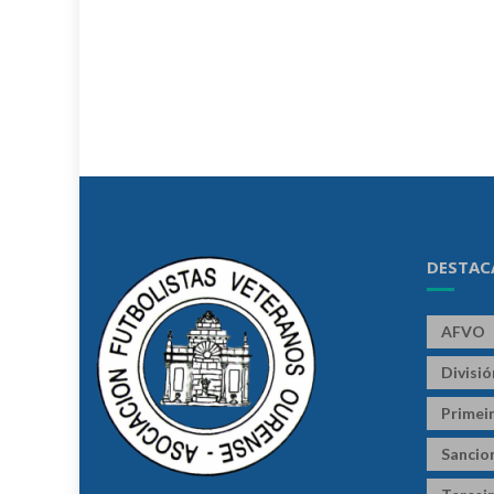
DESTAC
AFVO
Divisi
Primeir
Sancio