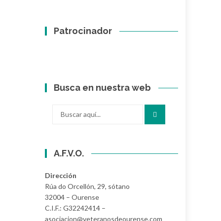
Patrocinador
Busca en nuestra web
Buscar
por:
A.F.V.O.
Dirección
Rúa do Orcellón, 29, sótano
32004 – Ourense
C.I.F.: G32242414 –
asociacion@veteranosdeourense.com