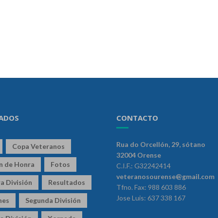
ADOS
CONTACTO
Rua do Orcellón, 29, sótano
Copa Veteranos
32004 Orense
ón de Honra
Fotos
C.I.F.: G32242414
veteranosourense@gmail.com
a División
Resultados
Tfno. Fax: 988 603 886
Jose Luis: 637 338 167
nes
Segunda División