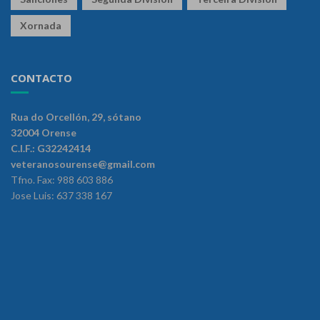
Xornada
CONTACTO
Rua do Orcellón, 29, sótano
32004 Orense
C.I.F.: G32242414
veteranosourense@gmail.com
Tfno. Fax: 988 603 886
Jose Luis: 637 338 167