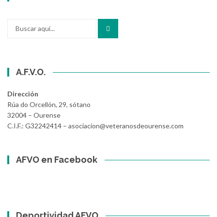
Buscar
por:
A.F.V.O.
Dirección
Rúa do Orcellón, 29, sótano
32004 – Ourense
C.I.F.: G32242414 – asociacion@veteranosdeourense.com
AFVO en Facebook
Deportividad AFVO