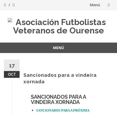
Menú
Saltar
al
contenido
MENÚ
Saltar
al
17
contenido
OCT
Sancionados para a vindeira
xornada
SANCIONADOS PARA A
VINDEIRA XORNADA
SANCIONADOS PARA A PRÓXIMA