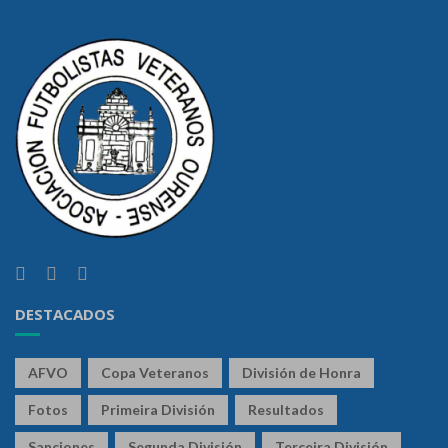
DESTACADOS
AFVO
Copa Veteranos
División de Honra
Fotos
Primeira División
Resultados
Sanciones
Segunda División
Terceira División