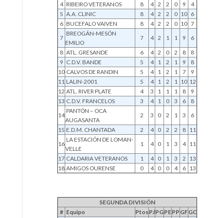
4
RIBEIRO VETERANOS
8
4
2
2
0
9
4
5
A.A. CLINIC
8
4
2
2
0
10
6
6
BUCEFALO VAIVEN
8
4
2
2
0
10
7
BREOGÁN-MESÓN
7
7
4
2
1
1
9
6
EMILIO
8
ATL. GRESANDE
6
4
2
0
2
8
8
9
C.D.V. BANDE
5
4
1
2
1
9
8
10
CALVOS DE RANDIN
5
4
1
2
1
7
9
11
LALIN-2001
5
4
1
2
1
10
12
12
ATL. RIVER PLATE
4
3
1
1
1
8
9
13
C.D.V. FRANCELOS
3
4
1
0
3
6
8
PANTÓN – OCA
14
2
3
0
2
1
3
6
AUGASANTA
15
E.D.M. CHANTADA
2
4
0
2
2
8
11
LA ESTACIÓN DE LOMAN-
16
1
4
0
1
3
4
11
VELLE
17
CALDARIA VETERANOS
1
4
0
1
3
2
13
18
AMIGOS OURENSE
0
4
0
0
4
6
13
SEGUNDA DIVISIÓN
#
Equipo
Ptos
PJ
PG
PE
PP
GF
GC