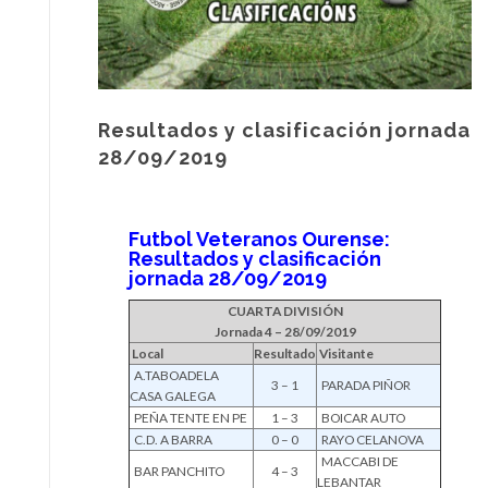
Resultados y clasificación jornada
28/09/2019
Futbol Veteranos Ourense:
Resultados y clasificación
jornada 28/09/2019
CUARTA DIVISIÓN
Jornada 4 – 28/09/2019
Local
Resultado
Visitante
A.TABOADELA
3 – 1
PARADA PIÑOR
CASA GALEGA
PEÑA TENTE EN PE
1 – 3
BOICAR AUTO
C.D. A BARRA
0 – 0
RAYO CELANOVA
MACCABI DE
BAR PANCHITO
4 – 3
LEBANTAR