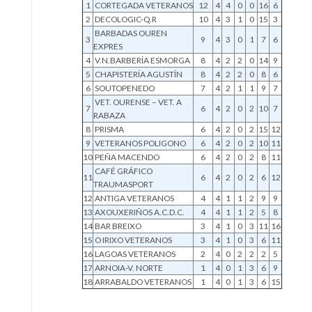
1
CORTEGADA VETERANOS
12
4
4
0
0
16
6
2
DECOLOGIC-Q.R
10
4
3
1
0
15
3
BARBADAS OUREN
3
9
4
3
0
1
7
6
EXPRES
4
V.N.BARBERÍA ESMORGA
8
4
2
2
0
14
9
5
CHAPISTERÍA AGUSTÍN
8
4
2
2
0
8
6
6
SOUTOPENEDO
7
4
2
1
1
9
7
VET. OURENSE – VET. A
7
6
4
2
0
2
10
7
RABAZA
8
PRISMA
6
4
2
0
2
15
12
9
VETERANOS POLIGONO
6
4
2
0
2
10
11
10
PEÑA MACENDO
6
4
2
0
2
8
11
CAFÉ GRÁFICO
11
6
4
2
0
2
6
12
TRAUMASPORT
12
ANTIGA VETERANOS
4
4
1
1
2
9
9
13
AXOUXERIÑOS A.C.D.C.
4
4
1
1
2
5
8
14
BAR BREIXO
3
4
1
0
3
11
16
15
O IRIXO VETERANOS
3
4
1
0
3
6
11
16
LAGOAS VETERANOS
2
4
0
2
2
2
5
17
ARNOIA-V. NORTE
1
4
0
1
3
6
9
18
ARRABALDO VETERANOS
1
4
0
1
3
6
15