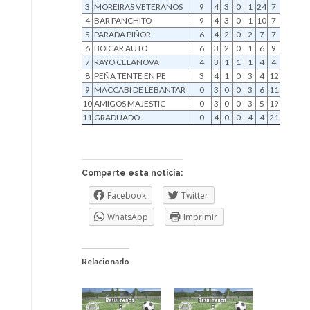
3
MOREIRAS VETERANOS
9
4
3
0
1
24
7
4
BAR PANCHITO
9
4
3
0
1
10
7
5
PARADA PIÑOR
6
4
2
0
2
7
7
6
BOICAR AUTO
6
3
2
0
1
6
9
7
RAYO CELANOVA
4
3
1
1
1
4
4
8
PEÑA TENTE EN PE
3
4
1
0
3
4
12
9
MACCABI DE LEBANTAR
0
3
0
0
3
6
11
10
AMIGOS MAJESTIC
0
3
0
0
3
5
19
11
GRADUADO
0
4
0
0
4
4
21
Comparte esta noticia:
Facebook
Twitter
WhatsApp
Imprimir
Relacionado