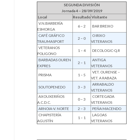
SEGUNDA DIVISIÓN
Jornada 4 – 28/09/2019
Local
Resultado
Visitante
V.N.BARBERÍA
6 – 2
BAR BREIXO
ESMORGA
CAFÉ GRÁFICO
O IRIXO
2 – 0
TRAUMASPORT
VETERANOS
VETERANOS
1 – 4
DECOLOGIC-Q.R
POLIGONO
BARBADAS OUREN
ANTIGA
2 – 1
EXPRES
VETERANOS
VET. OURENSE –
PRISMA
1 – 5
VET. A RABAZA
ARRABALDO
SOUTOPENEDO
3 – 3
VETERANOS
AXOUXERIÑOS
CORTEGADA
0 – 3
A.C.D.C.
VETERANOS
ARNOIA-V. NORTE
2 – 3
PEÑA MACENDO
CHAPISTERÍA
LAGOAS
1 – 1
AGUSTÍN
VETERANOS