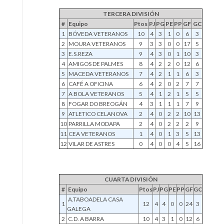
TERCERA DIVISIÓN
#
Equipo
Ptos
PJ
PG
PE
PP
GF
GC
1
BÓVEDA VETERANOS
10
4
3
1
0
6
3
2
MOURA VETERANOS
9
3
3
0
0
17
5
3
E.S.REZA
9
4
3
0
1
10
3
4
AMIGOS DE PALMES
8
4
2
2
0
12
6
5
MACEDA VETERANOS
7
4
2
1
1
6
3
6
CAFÉ A OFICINA
6
4
2
0
2
7
7
7
A BOLA VETERANOS
5
4
1
2
1
5
5
8
FOGAR DO BREOGÁN
4
3
1
1
1
7
9
9
ATLETICO CELANOVA
2
4
0
2
2
10
13
10
PARRILLA MODAPA
2
4
0
2
2
2
9
11
CEA VETERANOS
1
4
0
1
3
5
13
12
VILAR DE ASTRES
0
4
0
0
4
5
16
CUARTA DIVISIÓN
#
Equipo
Ptos
PJ
PG
PE
PP
GF
GC
A.TABOADELA CASA
1
12
4
4
0
0
24
3
GALEGA
2
C.D. A BARRA
10
4
3
1
0
12
6