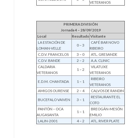
VETERANOS
PRIMERA DIVISIÓN
Jornada 4 – 28/09/2019
Local
Resultado
Visitante
LA ESTACIÓN DE
CAFÉ BAR NOVO
0 – 3
LOMAN-VELLE
RIBEIRO
C.D.V. FRANCELOS
3 – 0
ATL. GRESANDE
C.D.V. BANDE
2 – 2
A.A. CLINIC
CALDARIA
VILATUXE
1 – 2
VETERANOS
VETERANOS
RIBEIRO
E.D.M. CHANTADA
1 – 1
VETERANOS
AMIGOS OURENSE
2 – 4
CALVOS DE RANDIN
RESTAURANTE EL
BUCEFALO VAIVEN
3 – 1
COTO
PANTÓN – OCA
BREOGÁN-MESÓN
1 – 1
AUGASANTA
EMILIO
LALIN-2001
4 – 2
ATL. RIVER PLATE