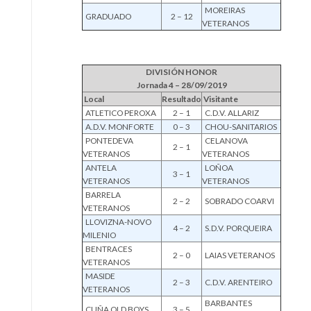
MOREIRAS
GRADUADO
2 – 12
VETERANOS
DIVISIÓN HONOR
Jornada 4 – 28/09/2019
Local
Resultado
Visitante
ATLETICO PEROXA
2 – 1
C.D.V. ALLARIZ
A.D.V. MONFORTE
0 – 3
CHOU-SANITARIOS
PONTEDEVA
CELANOVA
2 – 1
VETERANOS
VETERANOS
ANTELA
LOÑOA
3 – 1
VETERANOS
VETERANOS
BARRELA
2 – 2
SOBRADO COARVI
VETERANOS
LLOVIZNA-NOVO
4 – 2
S.D.V. PORQUEIRA
MILENIO
BENTRACES
2 – 0
LAIAS VETERANOS
VETERANOS
MASIDE
2 – 3
C.D.V. ARENTEIRO
VETERANOS
BARBANTES
CUÑA OLD BOYS
3 – 5