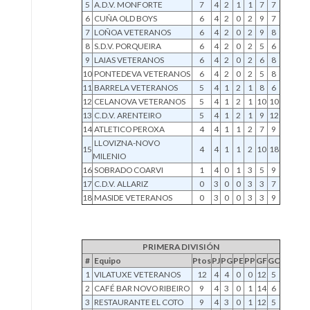
5
A.D.V. MONFORTE
7
4
2
1
1
7
7
6
CUÑA OLD BOYS
6
4
2
0
2
9
7
7
LOÑOA VETERANOS
6
4
2
0
2
9
8
8
S.D.V. PORQUEIRA
6
4
2
0
2
5
6
9
LAIAS VETERANOS
6
4
2
0
2
6
8
10
PONTEDEVA VETERANOS
6
4
2
0
2
5
8
11
BARRELA VETERANOS
5
4
1
2
1
8
6
12
CELANOVA VETERANOS
5
4
1
2
1
10
10
13
C.D.V. ARENTEIRO
5
4
1
2
1
9
12
14
ATLETICO PEROXA
4
4
1
1
2
7
9
LLOVIZNA-NOVO
15
4
4
1
1
2
10
18
MILENIO
16
SOBRADO COARVI
1
4
0
1
3
5
9
17
C.D.V. ALLARIZ
0
3
0
0
3
3
7
18
MASIDE VETERANOS
0
3
0
0
3
3
9
PRIMERA DIVISIÓN
#
Equipo
Ptos
PJ
PG
PE
PP
GF
GC
1
VILATUXE VETERANOS
12
4
4
0
0
12
5
2
CAFÉ BAR NOVO RIBEIRO
9
4
3
0
1
14
6
3
RESTAURANTE EL COTO
9
4
3
0
1
12
5