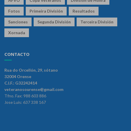
AFVO
Copa Veteranos
División de Honra
Fotos
Primeira División
Resultados
Sanciones
Segunda División
Terceira División
Xornada
CONTACTO
Rua do Orcellón, 29, sótano
32004 Orense
C.I.F.: G32242414
veteranosourense@gmail.com
Tfno. Fax: 988 603 886
Jose Luis: 637 338 167