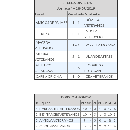
TERCERA DIVISIÓN
Jornada 4 – 28/09/2019
Local
Resultado
Visitante
BÓVEDA
AMIGOS DE PALMES
1 – 1
VETERANOS
A BOLA
E.S.REZA
0 – 1
VETERANOS
MACEDA
1 – 1
PARRILLA MODAPA
VETERANOS
MOURA
5 – 1
VILAR DE ASTRES
VETERANOS
ATLETICO
FOGAR DO
6 – 6
CELANOVA
BREOGÁN
CAFÉ A OFICINA
1 – 0
CEA VETERANOS
DIVISIÓN HONOR
#
Equipo
Ptos
PJ
PG
PE
PP
GF
GC
1
BARBANTES VETERANOS
10
4
3
1
0
17
6
2
BENTRACES VETERANOS
10
4
3
1
0
10
3
3
ANTELA VETERANOS
9
4
3
0
1
8
3
4
CHOU-SANITARIOS
8
4
2
2
0
13
8