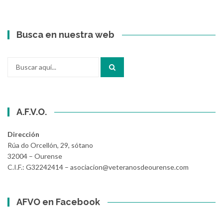
Busca en nuestra web
Buscar
por:
A.F.V.O.
Dirección
Rúa do Orcellón, 29, sótano
32004 – Ourense
C.I.F.: G32242414 – asociacion@veteranosdeourense.com
AFVO en Facebook