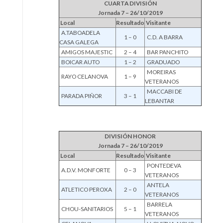
CUARTA DIVISIÓN
Jornada 7 – 26/10/2019
Local
Resultado
Visitante
A.TABOADELA
1 – 0
C.D. A BARRA
CASA GALEGA
AMIGOS MAJESTIC
2 – 4
BAR PANCHITO
BOICAR AUTO
1 – 2
GRADUADO
MOREIRAS
RAYO CELANOVA
1 – 9
VETERANOS
MACCABI DE
PARADA PIÑOR
3 – 1
LEBANTAR
DIVISIÓN HONOR
Jornada 7 – 26/10/2019
Local
Resultado
Visitante
PONTEDEVA
A.D.V. MONFORTE
0 – 3
VETERANOS
ANTELA
ATLETICO PEROXA
2 – 0
VETERANOS
BARRELA
CHOU-SANITARIOS
5 – 1
VETERANOS