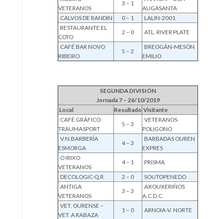
3 – 1
VETERANOS
AUGASANTA
CALVOS DE RANDIN
0 – 1
LALIN-2001
RESTAURANTE EL
2 – 0
ATL. RIVER PLATE
COTO
CAFÉ BAR NOVO
BREOGÁN-MESÓN
5 – 2
RIBEIRO
EMILIO
SEGUNDA DIVISIÓN
Jornada 7 – 26/10/2019
Local
Resultado
Visitante
CAFÉ GRÁFICO
VETERANOS
5 – 3
TRAUMASPORT
POLIGONO
V.N.BARBERÍA
BARBADAS OUREN
4 – 3
ESMORGA
EXPRES
O IRIXO
4 – 1
PRISMA
VETERANOS
DECOLOGIC-Q.R
2 – 0
SOUTOPENEDO
ANTIGA
AXOUXERIÑOS
3 – 3
VETERANOS
A.C.D.C.
VET. OURENSE –
1 – 0
ARNOIA-V. NORTE
VET. A RABAZA