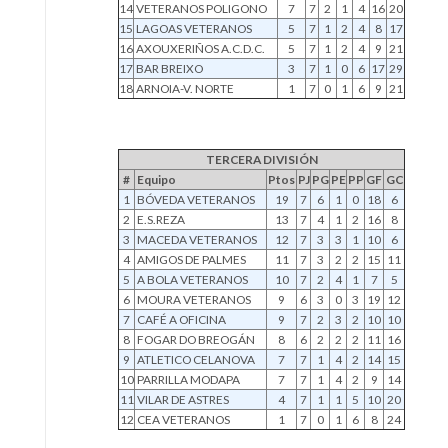
14
VETERANOS POLIGONO
7
7
2
1
4
16
20
15
LAGOAS VETERANOS
5
7
1
2
4
8
17
16
AXOUXERIÑOS A.C.D.C.
5
7
1
2
4
9
21
17
BAR BREIXO
3
7
1
0
6
17
29
18
ARNOIA-V. NORTE
1
7
0
1
6
9
21
TERCERA DIVISIÓN
#
Equipo
Ptos
PJ
PG
PE
PP
GF
GC
1
BÓVEDA VETERANOS
19
7
6
1
0
18
6
2
E.S.REZA
13
7
4
1
2
16
8
3
MACEDA VETERANOS
12
7
3
3
1
10
6
4
AMIGOS DE PALMES
11
7
3
2
2
15
11
5
A BOLA VETERANOS
10
7
2
4
1
7
5
6
MOURA VETERANOS
9
6
3
0
3
19
12
7
CAFÉ A OFICINA
9
7
2
3
2
10
10
8
FOGAR DO BREOGÁN
8
6
2
2
2
11
16
9
ATLETICO CELANOVA
7
7
1
4
2
14
15
10
PARRILLA MODAPA
7
7
1
4
2
9
14
11
VILAR DE ASTRES
4
7
1
1
5
10
20
12
CEA VETERANOS
1
7
0
1
6
8
24