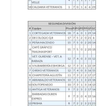
VELLE
18
CALDARIA VETERANOS
1
7
0
1
6
6
23
SEGUNDA DIVISIÓN
#
Equipo
Ptos
PJ
PG
PE
PP
GF
GC
1
CORTEGADA VETERANOS
18
7
6
0
1
29
14
2
DECOLOGIC-Q.R
17
7
5
2
0
21
6
3
PEÑA MACENDO
15
7
5
0
2
20
14
CAFÉ GRÁFICO
4
15
7
5
0
2
20
18
TRAUMASPORT
VET. OURENSE – VET. A
5
12
7
4
0
3
15
12
RABAZA
6
V.N.BARBERÍA ESMORGA
12
7
3
3
1
22
19
7
O IRIXO VETERANOS
12
7
4
0
3
16
15
8
CHAPISTERÍA AGUSTÍN
11
7
3
2
2
17
17
9
ARRABALDO VETERANOS
10
7
3
1
3
23
18
10
SOUTOPENEDO
10
7
3
1
3
14
13
11
ANTIGA VETERANOS
9
7
2
3
2
17
16
BARBADAS OUREN
12
9
7
3
0
4
13
16
EXPRES
13
PRISMA
8
7
2
2
3
21
21