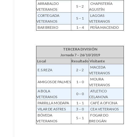
ARRABALDO
CHAPISTERÍA
5 – 2
VETERANOS
AGUSTÍN
CORTEGADA
LAGOAS
5 – 1
VETERANOS
VETERANOS
BAR BREIXO
1 – 4
PEÑA MACENDO
TERCERA DIVISIÓN
Jornada 7 – 26/10/2019
Local
Resultado
Visitante
MACEDA
E.S.REZA
2 – 2
VETERANOS
MOURA
AMIGOS DE PALMES
1 – 0
VETERANOS
A BOLA
ATLETICO
0 – 0
VETERANOS
CELANOVA
PARRILLA MODAPA
1 – 1
CAFÉ A OFICINA
VILAR DE ASTRES
3 – 0
CEA VETERANOS
BÓVEDA
FOGAR DO
5 – 1
VETERANOS
BREOGÁN