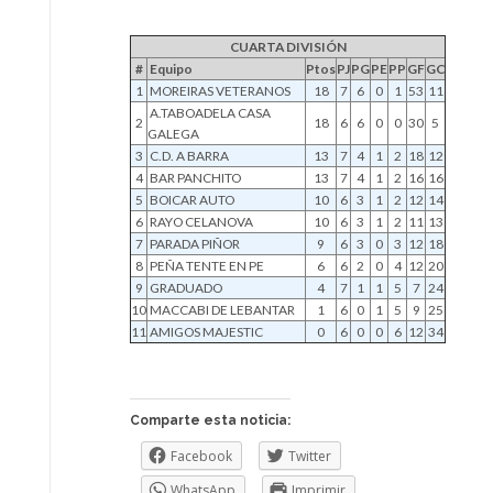
CUARTA DIVISIÓN
#
Equipo
Ptos
PJ
PG
PE
PP
GF
GC
1
MOREIRAS VETERANOS
18
7
6
0
1
53
11
A.TABOADELA CASA
2
18
6
6
0
0
30
5
GALEGA
3
C.D. A BARRA
13
7
4
1
2
18
12
4
BAR PANCHITO
13
7
4
1
2
16
16
5
BOICAR AUTO
10
6
3
1
2
12
14
6
RAYO CELANOVA
10
6
3
1
2
11
13
7
PARADA PIÑOR
9
6
3
0
3
12
18
8
PEÑA TENTE EN PE
6
6
2
0
4
12
20
9
GRADUADO
4
7
1
1
5
7
24
10
MACCABI DE LEBANTAR
1
6
0
1
5
9
25
11
AMIGOS MAJESTIC
0
6
0
0
6
12
34
Comparte esta noticia:
Facebook
Twitter
WhatsApp
Imprimir