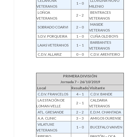
CELANOVA
LLOVIZNA-NOVO
1 – 0
VETERANOS
MILENIO
LOÑOA
BENTRACES
2 – 2
VETERANOS
VETERANOS
MASIDE
SOBRADO COARVI
2 – 0
VETERANOS
S.D.V. PORQUEIRA
1 – 0
CUÑA OLD BOYS
BARBANTES
LAIAS VETERANOS
1 – 1
VETERANOS
C.D.V. ALLARIZ
0 – 0
C.D.V. ARENTEIRO
PRIMERA DIVISIÓN
Jornada 7 – 26/10/2019
Local
Resultado
Visitante
C.D.V. FRANCELOS
4 – 1
C.D.V. BANDE
LA ESTACIÓN DE
CALDARIA
2 – 1
LOMAN-VELLE
VETERANOS
ATL. GRESANDE
2 – 2
E.D.M. CHANTADA
A.A. CLINIC
3 – 3
AMIGOS OURENSE
VILATUXE
1 – 0
BUCEFALO VAIVEN
VETERANOS
RIBEIRO
PANTÓN – OCA