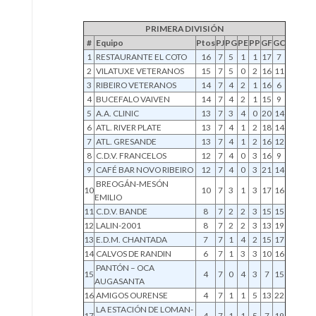
PRIMERA DIVISIÓN
#
Equipo
Ptos
PJ
PG
PE
PP
GF
GC
1
RESTAURANTE EL COTO
16
7
5
1
1
17
7
2
VILATUXE VETERANOS
15
7
5
0
2
16
11
3
RIBEIRO VETERANOS
14
7
4
2
1
16
6
4
BUCEFALO VAIVEN
14
7
4
2
1
15
9
5
A.A. CLINIC
13
7
3
4
0
20
14
6
ATL. RIVER PLATE
13
7
4
1
2
18
14
7
ATL. GRESANDE
13
7
4
1
2
16
12
8
C.D.V. FRANCELOS
12
7
4
0
3
16
9
9
CAFÉ BAR NOVO RIBEIRO
12
7
4
0
3
21
14
BREOGÁN-MESÓN
10
10
7
3
1
3
17
16
EMILIO
11
C.D.V. BANDE
8
7
2
2
3
15
15
12
LALIN-2001
8
7
2
2
3
13
19
13
E.D.M. CHANTADA
7
7
1
4
2
15
17
14
CALVOS DE RANDIN
6
7
1
3
3
10
16
PANTÓN – OCA
15
4
7
0
4
3
7
15
AUGASANTA
16
AMIGOS OURENSE
4
7
1
1
5
13
22
LA ESTACIÓN DE LOMAN-
17
4
7
1
1
5
7
19