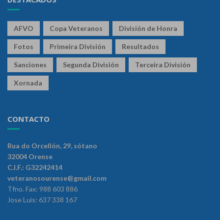
AFVO
Copa Veteranos
División de Honra
Fotos
Primeira División
Resultados
Sanciones
Segunda División
Terceira División
Xornada
CONTACTO
Rua do Orcellón, 29, sótano
32004 Orense
C.I.F.: G32242414
veteranosourense@gmail.com
Tfno. Fax: 988 603 886
Jose Luis: 637 338 167