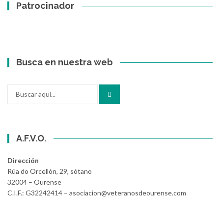
Patrocinador
Busca en nuestra web
Buscar
por:
A.F.V.O.
Dirección
Rúa do Orcellón, 29, sótano
32004 – Ourense
C.I.F.: G32242414 – asociacion@veteranosdeourense.com