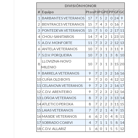
DIVISIÓN HONOR
#
Equipo
Ptos
PJ
PG
PE
PP
GF
GC
1
BARBANTES VETERANOS
17
7
5
2
0
24
9
2
BENTRACES VETERANOS
15
7
4
3
0
16
7
3
PONTEDEVA VETERANOS
15
7
5
0
2
17
11
4
CHOU-SANITARIOS
14
7
4
2
1
23
15
5
A.D.V. MONFORTE
11
7
3
2
2
12
13
6
ANTELA VETERANOS
10
7
3
1
3
11
9
7
S.D.V. PORQUEIRA
10
7
3
1
3
8
10
LLOVIZNA-NOVO
8
10
7
3
1
3
15
20
MILENIO
9
BARRELA VETERANOS
9
7
2
3
2
16
16
10
CUÑA OLD BOYS
9
7
3
0
4
12
12
11
CELANOVA VETERANOS
9
7
2
3
2
16
17
12
C.D.V. ARENTEIRO
9
7
2
3
2
12
16
13
LOÑOA VETERANOS
8
7
2
2
3
13
14
14
ATLETICO PEROXA
8
7
2
2
3
11
15
15
LAIAS VETERANOS
7
7
2
1
4
9
15
16
MASIDE VETERANOS
6
6
2
0
4
8
11
17
SOBRADO COARVI
4
7
1
1
5
8
14
18
C.D.V. ALLARIZ
1
6
0
1
5
5
12