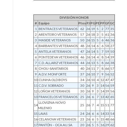
DIVISIÓN HONOR
#
Equipo
Ptos
PJ
PG
PE
PP
GF
GC
1
BENTRACES VETERANOS
62
26
19
5
2
77
35
2
ARENTEIRO VETERANOS
57
26
18
3
5
61
36
3
MASIDE VETERANOS
50
26
15
5
6
46
36
4
BARBANTES VETERANOS
48
26
14
6
6
58
27
5
ANTELA VETERANOS
47
26
14
5
7
59
50
6
PONTEDEVA VETERANOS
46
26
14
4
8
54
39
7
C.D. ALLARIZ VETERANOS
44
26
13
5
8
66
38
8
CHOU-SANITARIOS
40
26
11
7
8
66
57
9
A.D.V. MONFORTE
37
26
10
7
9
56
52
10
CUNHA OLD BOYS
34
26
10
4
12
47
47
11
C.D.V. SOBRADO
30
26
9
3
14
56
59
12
LOÑOA VETERANOS
30
26
9
3
14
39
56
13
FRANCELOS VETERANOS
25
26
6
7
13
42
65
LLOVIZNA-NOVO
14
25
26
7
4
15
51
77
MILENIO
15
LAIAS
24
26
6
6
14
33
54
16
CELANOVA VETERANOS
23
26
6
5
15
48
66
17
PANTÓN – OCA AU.SA
20
26
5
5
16
29
62