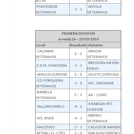
AU.SA
VETERANOS
PONTEDEVA
ANTELA
1 – 1
VETERANOS
VETERANOS
PRIMERA DIVISIÓN
Jornada 26 – 23/03/2019
Local
Resultado
Visitante
CALDARIA
ARNOIA
3 – 2
VETERANOS
VETERANOS
BREOGÁN-MESÓN
E.D.M. CHANTADA
1 – 1
EMILIO
AMIGOS OURENSE
2 – 0
ATLETICO PEROXA
S.D. PORQUEIRA
1 – 0
ATL. GRESANDE
VETERANOS
BARRELA
2 – 1
AA – CLINIC
VETERANOS
A RABAZA-VET.
TALLERES PABLO
4 – 2
OURENSE
RIBEIRO
ATL. RIVER
4 – 1
VETERANOS
MACENDO
2 – 1
CALVOS DE RANDIN
RESTAU. EL COTO
1 – 0
BAR NOVO RIBEIRO