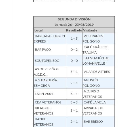
SEGUNDA DIVISIÓN
Jornada 26 – 23/03/2019
Local
Resultado
Visitante
BARBADAS-OUREN
VETERANOS
1 – 5
EXPRES
POLIGONO
CAFÉ GRÁFICO-
BAR PACO
0 – 2
TRAUMA.
LA ESTACIÓN DE
SOUTOPENEDO
0 – 0
LOMAN-VELLE
AXOUXERIÑOS
5 – 1
VILAR DE ASTRES
A.C.D.C.
V.N.BARBERÍA
AGUSTÍN
2 – 3
ESMORGA
POLIGONO
A.D. IRIXO
LALIN-2001
4 – 1
VETERANOS
CEA VETERANOS
3 – 3
CAFÉ LAMELA
VILATUXE
ARRABALDO
5 – 1
VETERANOS
VETERANOS
BANDE
2 – 1
BAR BREIXO
VETERANOS