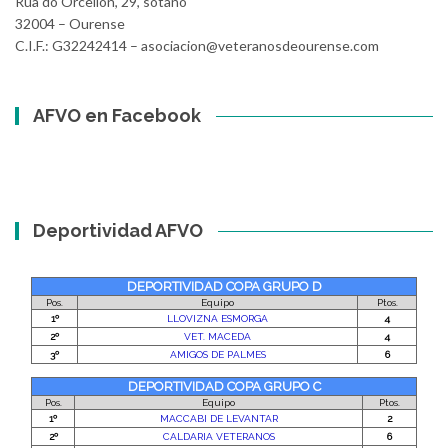
Rúa do Orcellón, 29, sótano
32004 – Ourense
C.I.F.: G32242414 – asociacion@veteranosdeourense.com
AFVO en Facebook
Deportividad AFVO