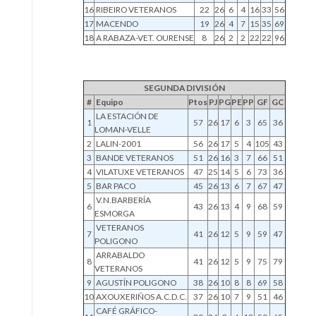
16
RIBEIRO VETERANOS
22
26
6
4
16
33
56
17
MACENDO
19
26
4
7
15
35
69
18
A RABAZA-VET. OURENSE
8
26
2
2
22
22
96
SEGUNDA DIVISIÓN
#
Equipo
Ptos
PJ
PG
PE
PP
GF
GC
LA ESTACIÓN DE
1
57
26
17
6
3
65
36
LOMAN-VELLE
2
LALIN-2001
56
26
17
5
4
105
43
3
BANDE VETERANOS
51
26
16
3
7
66
51
4
VILATUXE VETERANOS
47
25
14
5
6
73
36
5
BAR PACO
45
26
13
6
7
67
47
V.N.BARBERÍA
6
43
26
13
4
9
68
59
ESMORGA
VETERANOS
7
41
26
12
5
9
59
47
POLIGONO
ARRABALDO
8
41
26
12
5
9
75
79
VETERANOS
9
AGUSTÍN POLIGONO
38
26
10
8
8
69
58
10
AXOUXERIÑOS A.C.D.C.
37
26
10
7
9
51
46
CAFÉ GRÁFICO-