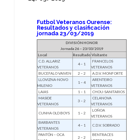
Futbol Veteranos Ourense:
Resultados y clasificación
jornada 23/03/2019
DIVISIÓN HONOR
Jornada 26 – 23/03/2019
Local
Resultado
Visitante
C.D. ALLARIZ
FRANCELOS
4 – 1
VETERANOS
VETERANOS
BUCEFALO VAIVEN
2 – 2
A.D.V. MONFORTE
LLOVIZNA-NOVO
ARENTEIRO
1 – 4
MILENIO
VETERANOS
LAIAS
1 – 1
CHOU-SANITARIOS
MASIDE
CELANOVA
3 – 2
VETERANOS
VETERANOS
LOÑOA
CUNHA OLD BOYS
1 – 2
VETERANOS
BARBANTES
4 – 1
C.D.V. SOBRADO
VETERANOS
PANTÓN – OCA
BENTRACES
2 – 2