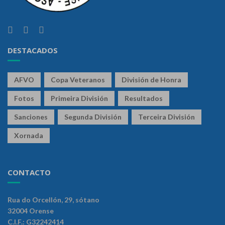
DESTACADOS
AFVO
Copa Veteranos
División de Honra
Fotos
Primeira División
Resultados
Sanciones
Segunda División
Terceira División
Xornada
CONTACTO
Rua do Orcellón, 29, sótano
32004 Orense
C.I.F.: G32242414