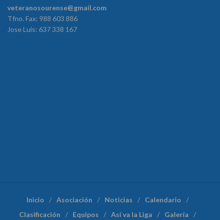
veteranosourense@gmail.com
Tfno. Fax: 988 603 886
Jose Luis: 637 338 167
Inicio
Asociación
Noticias
Calendario
Clasificación
Equipos
Así va la Liga
Galería