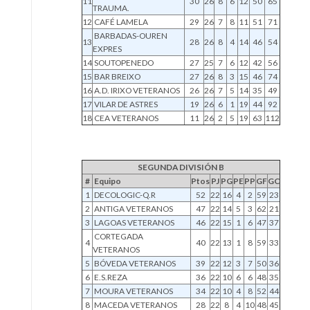
11
30
26
8
6
12
50
65
TRAUMA.
12
CAFÉ LAMELA
29
26
7
8
11
51
71
BARBADAS-OUREN
13
28
26
8
4
14
46
54
EXPRES
14
SOUTOPENEDO
27
25
7
6
12
42
56
15
BAR BREIXO
27
26
8
3
15
46
74
16
A.D. IRIXO VETERANOS
26
26
7
5
14
35
49
17
VILAR DE ASTRES
19
26
6
1
19
44
92
18
CEA VETERANOS
11
26
2
5
19
63
112
SEGUNDA DIVISIÓN B
#
Equipo
Ptos
PJ
PG
PE
PP
GF
GC
1
DECOLOGIC-Q.R
52
22
16
4
2
59
23
2
ANTIGA VETERANOS
47
22
14
5
3
62
21
3
LAGOAS VETERANOS
46
22
15
1
6
47
37
CORTEGADA
4
40
22
13
1
8
59
33
VETERANOS
5
BÓVEDA VETERANOS
39
22
12
3
7
50
36
6
E.S.REZA
36
22
10
6
6
48
35
7
MOURA VETERANOS
34
22
10
4
8
52
44
8
MACEDA VETERANOS
28
22
8
4
10
48
45