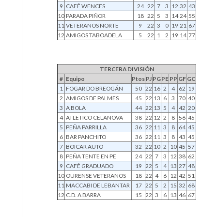
9
CAFÉ WENCES
24
22
7
3
12
32
43
10
PARADA PIÑOR
18
22
5
3
14
24
55
11
VETERANOS NORTE
9
22
3
0
19
21
67
12
AMIGOS TABOADELA
5
22
1
2
19
14
77
TERCERA DIVISIÓN
#
Equipo
Ptos
PJ
PG
PE
PP
GF
GC
1
FOGAR DO BREOGÁN
50
22
16
2
4
62
19
2
AMIGOS DE PALMES
45
22
13
6
3
70
40
3
A BOLA
44
22
13
5
4
42
20
4
ATLETICO CELANOVA
38
22
12
2
8
56
45
5
PEÑA PARRILLA
36
22
11
3
8
64
45
6
BAR PANCHITO
36
22
11
3
8
43
45
7
BOICAR AUTO
32
22
10
2
10
45
57
8
PEÑA TENTE EN PE
24
22
7
3
12
38
62
9
CAFÉ GRADUADO
19
22
5
4
13
27
48
10
OURENSE VETERANOS
18
22
4
6
12
42
51
11
MACCABI DE LEBANTAR
17
22
5
2
15
32
68
12
C.D. A BARRA
15
22
3
6
13
46
67