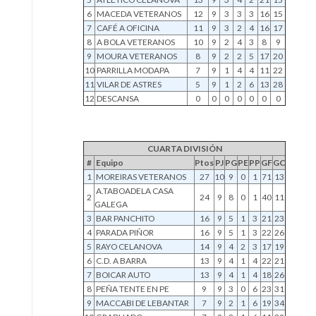
6
MACEDA VETERANOS
12
9
3
3
3
16
15
7
CAFÉ A OFICINA
11
9
3
2
4
16
17
8
A BOLA VETERANOS
10
9
2
4
3
8
9
9
MOURA VETERANOS
8
9
2
2
5
17
20
10
PARRILLA MODAPA
7
9
1
4
4
11
22
11
VILAR DE ASTRES
5
9
1
2
6
13
28
12
DESCANSA
0
0
0
0
0
0
0
CUARTA DIVISIÓN
#
Equipo
Ptos
PJ
PG
PE
PP
GF
GC
1
MOREIRAS VETERANOS
27
10
9
0
1
71
13
A.TABOADELA CASA
2
24
9
8
0
1
40
11
GALEGA
3
BAR PANCHITO
16
9
5
1
3
21
23
4
PARADA PIÑOR
16
9
5
1
3
22
26
5
RAYO CELANOVA
14
9
4
2
3
17
19
6
C.D. A BARRA
13
9
4
1
4
22
21
7
BOICAR AUTO
13
9
4
1
4
18
26
8
PEÑA TENTE EN PE
9
9
3
0
6
23
31
9
MACCABI DE LEBANTAR
7
9
2
1
6
19
34