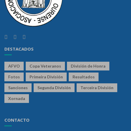
DESTACADOS
AFVO
Copa Veteranos
División de Honra
Fotos
Primeira División
Resultados
Sanciones
Segunda División
Terceira División
Xornada
CONTACTO