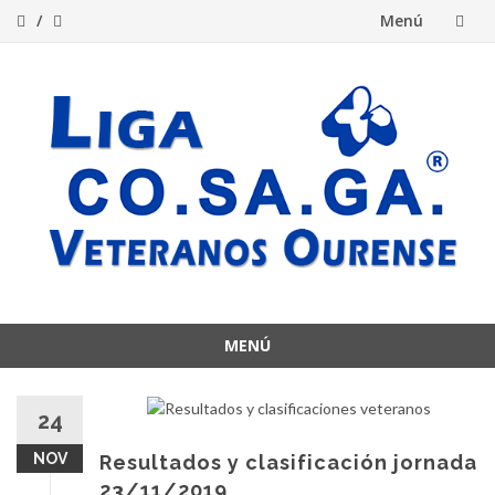
Menú
Saltar
al
contenido
MENÚ
Saltar
al
24
contenido
NOV
Resultados y clasificación jornada
23/11/2019