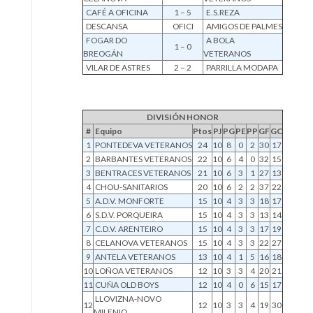
CAFÉ A OFICINA
1 – 5
E.S.REZA
DESCANSA
OFICI
AMIGOS DE PALMES
FOGAR DO
A BOLA
1 – 0
BREOGÁN
VETERANOS
VILAR DE ASTRES
2 – 2
PARRILLA MODAPA
DIVISIÓN HONOR
#
Equipo
Ptos
PJ
PG
PE
PP
GF
GC
1
PONTEDEVA VETERANOS
24
10
8
0
2
30
17
2
BARBANTES VETERANOS
22
10
6
4
0
32
15
3
BENTRACES VETERANOS
21
10
6
3
1
27
13
4
CHOU-SANITARIOS
20
10
6
2
2
37
22
5
A.D.V. MONFORTE
15
10
4
3
3
18
17
6
S.D.V. PORQUEIRA
15
10
4
3
3
13
14
7
C.D.V. ARENTEIRO
15
10
4
3
3
17
19
8
CELANOVA VETERANOS
15
10
4
3
3
22
27
9
ANTELA VETERANOS
13
10
4
1
5
16
18
10
LOÑOA VETERANOS
12
10
3
3
4
20
21
11
CUÑA OLD BOYS
12
10
4
0
6
15
17
LLOVIZNA-NOVO
12
12
10
3
3
4
19
30
MILENIO