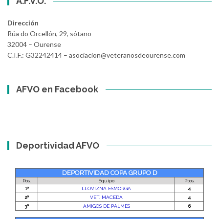
A.F.V.O.
Dirección
Rúa do Orcellón, 29, sótano
32004 – Ourense
C.I.F.: G32242414 – asociacion@veteranosdeourense.com
AFVO en Facebook
Deportividad AFVO