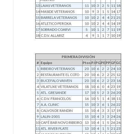
13
LAIAS VETERANOS
11
10
3
2
5
11
18
14
MASIDE VETERANOS
10
9
3
1
5
14
17
15
BARRELA VETERANOS
10
10
2
4
4
21
25
16
ATLETICO PEROXA
10
10
2
4
4
14
19
17
SOBRADO COARVI
5
10
1
2
7
11
19
18
C.D.V. ALLARIZ
4
9
1
1
7
10
19
PRIMERA DIVISIÓN
#
Equipo
Ptos
PJ
PG
PE
PP
GF
GC
1
RIBEIRO VETERANOS
20
10
6
2
2
24
10
2
RESTAURANTE EL COTO
20
10
6
2
2
25
12
3
BUCEFALO VAIVEN
20
10
6
2
2
23
16
4
VILATUXE VETERANOS
18
10
6
0
4
23
19
5
ATL. GRESANDE
17
10
5
2
3
26
20
6
C.D.V. FRANCELOS
16
10
5
1
4
18
11
7
A.A. CLINIC
15
10
3
6
1
26
22
8
CALVOS DE RANDIN
15
10
4
3
3
17
19
9
LALIN-2001
15
10
4
3
3
24
26
10
CAFÉ BAR NOVO RIBEIRO
13
10
4
1
5
26
26
11
ATL. RIVER PLATE
13
10
4
1
5
21
23