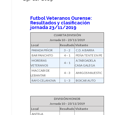
Futbol Veteranos Ourense:
Resultados y clasificación
jornada 23/11/2019
CUARTA DIVISIÓN
Jornada 10 – 23/11/2019
Local
Resultado
Visitante
PARADA PIÑOR
3 – 2
C.D. A BARRA
BAR PANCHITO
4 – 1
PEÑA TENTE EN PE
MOREIRAS
A.TABOADELA
4 – 1
VETERANOS
CASA GALEGA
MACCABI DE
4 – 3
AMIGOS MAJESTIC
LEBANTAR
RAYO CELANOVA
1 – 3
BOICAR AUTO
DIVISIÓN HONOR
Jornada 10 – 23/11/2019
Local
Resultado
Visitante
ANTELA