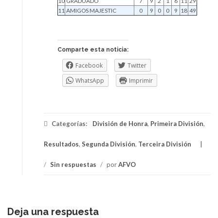
10
GRADUADO
7
9
2
1
6
11
29
11
AMIGOS MAJESTIC
0
9
0
0
9
18
49
Comparte esta noticia:
Facebook
Twitter
WhatsApp
Imprimir
Categorías:
División de Honra
,
Primeira División
,
Resultados
,
Segunda División
,
Terceira División
/
Sin respuestas
/
por
AFVO
Deja una respuesta