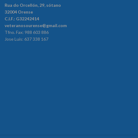
Rua do Orcellón, 29, sótano
32004 Orense
C.I.F.: G32242414
veteranosourense@gmail.com
Tfno. Fax: 988 603 886
Jose Luis: 637 338 167