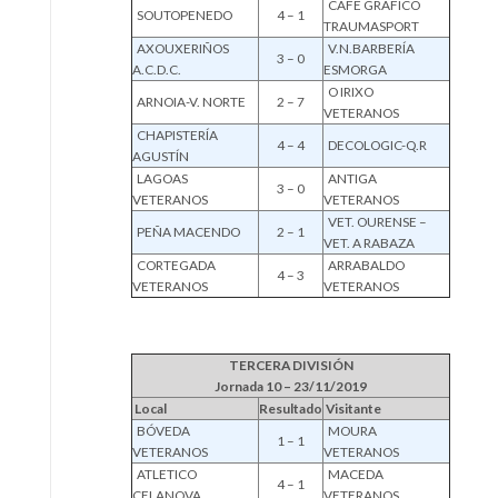
CAFÉ GRÁFICO
SOUTOPENEDO
4 – 1
TRAUMASPORT
AXOUXERIÑOS
V.N.BARBERÍA
3 – 0
A.C.D.C.
ESMORGA
O IRIXO
ARNOIA-V. NORTE
2 – 7
VETERANOS
CHAPISTERÍA
4 – 4
DECOLOGIC-Q.R
AGUSTÍN
LAGOAS
ANTIGA
3 – 0
VETERANOS
VETERANOS
VET. OURENSE –
PEÑA MACENDO
2 – 1
VET. A RABAZA
CORTEGADA
ARRABALDO
4 – 3
VETERANOS
VETERANOS
TERCERA DIVISIÓN
Jornada 10 – 23/11/2019
Local
Resultado
Visitante
BÓVEDA
MOURA
1 – 1
VETERANOS
VETERANOS
ATLETICO
MACEDA
4 – 1
CELANOVA
VETERANOS