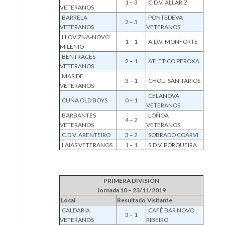
1 – 3
C.D.V. ALLARIZ
VETERANOS
BARRELA
PONTEDEVA
2 – 3
VETERANOS
VETERANOS
LLOVIZNA-NOVO
1 – 1
A.D.V. MONFORTE
MILENIO
BENTRACES
2 – 1
ATLETICO PEROXA
VETERANOS
MASIDE
3 – 1
CHOU-SANITARIOS
VETERANOS
CELANOVA
CUÑA OLD BOYS
0 – 1
VETERANOS
BARBANTES
LOÑOA
4 – 2
VETERANOS
VETERANOS
C.D.V. ARENTEIRO
3 – 2
SOBRADO COARVI
LAIAS VETERANOS
1 – 1
S.D.V. PORQUEIRA
PRIMERA DIVISIÓN
Jornada 10 – 23/11/2019
Local
Resultado
Visitante
CALDARIA
CAFÉ BAR NOVO
3 – 1
VETERANOS
RIBEIRO