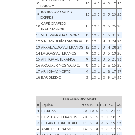
8
15
10
5
0
5
19
18
RABAZA
BARBADAS OUREN
9
15
10
5
0
5
23
25
EXPRES
CAFÉ GRÁFICO
10
15
10
5
0
5
25
30
TRAUMASPORT
11
VETERANOS POLIGONO
13
10
4
1
5
31
25
12
V.N.BARBERÍA ESMORGA
13
10
3
4
3
24
26
13
ARRABALDO VETERANOS
12
10
3
3
4
28
24
14
LAGOAS VETERANOS
9
10
2
3
5
13
20
15
ANTIGA VETERANOS
9
10
2
3
5
21
31
16
AXOUXERIÑOS A.C.D.C.
8
10
2
2
6
15
28
17
ARNOIA-V. NORTE
4
10
1
1
8
17
37
18
BAR BREIXO
3
10
1
0
9
19
53
TERCERA DIVISIÓN
#
Equipo
Ptos
PJ
PG
PE
PP
GF
GC
1
E.S.REZA
20
10
6
2
2
24
11
2
BÓVEDA VETERANOS
20
9
6
2
1
18
9
3
FOGAR DO BREOGÁN
15
9
4
3
2
19
18
4
AMIGOS DE PALMES
14
9
4
2
3
17
16
5
ATLETICO CELANOVA
13
9
3
4
2
21
15