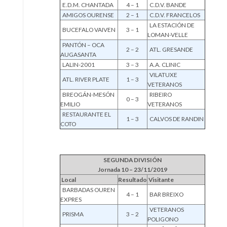
E.D.M. CHANTADA
4 – 1
C.D.V. BANDE
AMIGOS OURENSE
2 – 1
C.D.V. FRANCELOS
LA ESTACIÓN DE
BUCEFALO VAIVEN
3 – 1
LOMAN-VELLE
PANTÓN – OCA
2 – 2
ATL. GRESANDE
AUGASANTA
LALIN-2001
3 – 3
A.A. CLINIC
VILATUXE
ATL. RIVER PLATE
1 – 3
VETERANOS
BREOGÁN-MESÓN
RIBEIRO
0 – 3
EMILIO
VETERANOS
RESTAURANTE EL
1 – 3
CALVOS DE RANDIN
COTO
SEGUNDA DIVISIÓN
Jornada 10 – 23/11/2019
Local
Resultado
Visitante
BARBADAS OUREN
4 – 1
BAR BREIXO
EXPRES
VETERANOS
PRISMA
3 – 2
POLIGONO