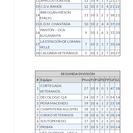
12
AMIGOS OURENSE
13
10
4
1
5
23
27
13
C.D.V. BANDE
12
10
3
3
4
21
22
BREOGÁN-MESÓN
14
11
10
3
2
5
18
21
EMILIO
15
E.D.M. CHANTADA
10
10
2
4
4
19
20
PANTÓN – OCA
16
9
10
1
6
3
13
20
AUGASANTA
LA ESTACIÓN DE LOMAN-
17
7
10
2
1
7
10
26
VELLE
18
CALDARIA VETERANOS
5
10
1
2
7
10
27
SEGUNDA DIVISIÓN
#
Equipo
Ptos
PJ
PG
PE
PP
GF
GC
CORTEGADA
1
27
10
9
0
1
47
18
VETERANOS
2
DECOLOGIC-Q.R
24
10
7
3
0
34
14
3
PEÑA MACENDO
19
10
6
1
3
23
18
4
CHAPISTERÍA AGUSTÍN
18
10
5
3
2
33
24
5
O IRIXO VETERANOS
18
10
6
0
4
28
24
6
SOUTOPENEDO
17
10
5
2
3
25
16
7
PRISMA
17
10
5
2
3
30
24
VET. OURENSE – VET. A