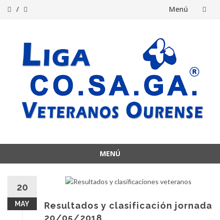
Menú
Saltar
al
contenido
MENÚ
Saltar
al
20
contenido
MAY
Resultados y clasificación jornada
20/05/2018