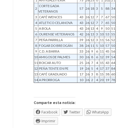
1
ANTIGALEITERÍA
75
26
25
0
1
102
21
CORTEGADA
2
57
26
18
3
5
88
34
VETERANOS
3
CAFÉ WENCES
43
26
12
7
7
67
50
4
ATLETICO CELANOVA
43
26
12
7
7
65
50
5
A BOLA
43
26
13
4
9
50
51
6
OURENSE VETERANOS
42
26
13
3
10
53
55
7
PEÑA PARRILLA
39
26
12
3
11
56
52
8
FOGAR DO BREOGÁN
38
26
11
5
10
57
50
9
C.D. A BARRA
33
26
9
6
11
45
56
10
AMIGOS DE PALMES
30
26
8
6
12
39
54
11
BOICAR AUTO
25
26
7
4
15
43
64
12
PEÑA TENTE EN PE
19
26
5
4
17
37
84
13
CAFÉ GRADUADO
17
26
3
8
15
38
60
14
A PRORROGA
10
26
2
4
20
19
78
Comparte esta noticia:
Facebook
Twitter
WhatsApp
Imprimir