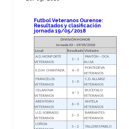
Futbol Veteranos Ourense:
Resultados y clasificación
jornada 19/05/2018
DIVISIÓN HONOR
Jornada 33 – 19/05/2018
Local
Resultado
Visitante
A.D. MONFORTE
PANTÓN – OCA
1 – 1
VETERANOS
AU.SA
PONTEDEVA
E.D.M. CHANTADA
4 – 0
VETERANOS
FRANCELOS
C.D. ALLARIZ
1 – 0
VETERANOS
VETERANOS
CELANOVA
BUCEFALO
4 – 1
VETERANOS
VETERANOS
ARENTEIRO
ANTELA
6 – 0
VETERANOS
VETERANOS
U.D. SOBRADO
BARBANTES
2 – 3
VETERANOS
VETERANOS
LOÑOA
5 – 2
TALLERES PABLO