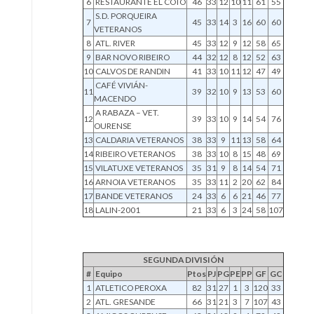
6
RESTAURANTE EL COTO
46
33
12
10
11
61
55
S.D. PORQUEIRA
7
45
33
14
3
16
60
60
VETERANOS
8
ATL. RIVER
45
33
12
9
12
58
65
9
BAR NOVO RIBEIRO
44
32
12
8
12
52
63
10
CALVOS DE RANDIN
41
33
10
11
12
47
49
CAFÉ VIVIÁN-
11
39
32
10
9
13
53
60
MACENDO
A RABAZA – VET.
12
39
33
10
9
14
54
76
OURENSE
13
CALDARIA VETERANOS
38
33
9
11
13
58
64
14
RIBEIRO VETERANOS
38
33
10
8
15
48
69
15
VILATUXE VETERANOS
35
31
9
8
14
54
71
16
ARNOIA VETERANOS
35
33
11
2
20
62
84
17
BANDE VETERANOS
24
33
6
6
21
46
77
18
LALIN-2001
21
33
6
3
24
58
107
SEGUNDA DIVISIÓN
#
Equipo
Ptos
PJ
PG
PE
PP
GF
GC
1
ATLETICO PEROXA
82
31
27
1
3
120
33
2
ATL. GRESANDE
66
31
21
3
7
107
43