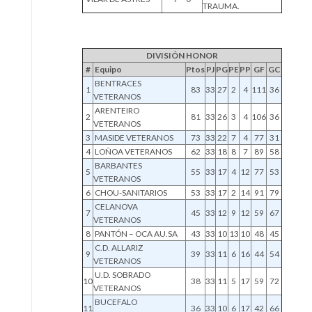
TRAUMA.
DIVISIÓN HONOR
#
Equipo
Ptos
PJ
PG
PE
PP
GF
GC
BENTRACES
1
83
33
27
2
4
111
36
VETERANOS
ARENTEIRO
2
81
33
26
3
4
106
36
VETERANOS
3
MASIDE VETERANOS
73
33
22
7
4
77
31
4
LOÑOA VETERANOS
62
33
18
8
7
89
58
BARBANTES
5
55
33
17
4
12
77
53
VETERANOS
6
CHOU-SANITARIOS
53
33
17
2
14
91
79
CELANOVA
7
45
33
12
9
12
59
67
VETERANOS
8
PANTÓN – OCA AU.SA
43
33
10
13
10
48
45
C.D. ALLARIZ
9
39
33
11
6
16
44
54
VETERANOS
U.D. SOBRADO
10
38
33
11
5
17
59
72
VETERANOS
BUCEFALO
11
36
33
10
6
17
42
66