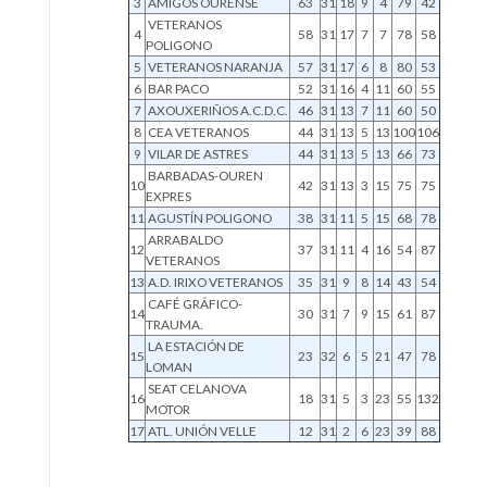
3
AMIGOS OURENSE
63
31
18
9
4
79
42
VETERANOS
4
58
31
17
7
7
78
58
POLIGONO
5
VETERANOS NARANJA
57
31
17
6
8
80
53
6
BAR PACO
52
31
16
4
11
60
55
7
AXOUXERIÑOS A.C.D.C.
46
31
13
7
11
60
50
8
CEA VETERANOS
44
31
13
5
13
100
106
9
VILAR DE ASTRES
44
31
13
5
13
66
73
BARBADAS-OUREN
10
42
31
13
3
15
75
75
EXPRES
11
AGUSTÍN POLIGONO
38
31
11
5
15
68
78
ARRABALDO
12
37
31
11
4
16
54
87
VETERANOS
13
A.D. IRIXO VETERANOS
35
31
9
8
14
43
54
CAFÉ GRÁFICO-
14
30
31
7
9
15
61
87
TRAUMA.
LA ESTACIÓN DE
15
23
32
6
5
21
47
78
LOMAN
SEAT CELANOVA
16
18
31
5
3
23
55
132
MOTOR
17
ATL. UNIÓN VELLE
12
31
2
6
23
39
88