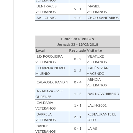
VETERANOS
BENTRACES
MASIDE
5 – 1
VETERANOS
VETERANOS
AA – CLINIC
1 – 0
CHOU-SANITARIOS
PRIMERA DIVISIÓN
Jornada 33 – 19/05/2018
Local
Resultado
Visitante
S.D. PORQUEIRA
VILATUXE
0 – 2
VETERANOS
VETERANOS
LLOVIZNA-NOVO
CAFÉ VIVIÁN-
3 – 2
MILENIO
MACENDO
ARNOIA
CALVOS DE RANDIN
0 – 4
VETERANOS
A RABAZA – VET.
1 – 2
BAR NOVO RIBEIRO
OURENSE
CALDARIA
1 – 1
LALIN-2001
VETERANOS
BARRELA
RESTAURANTE EL
2 – 1
VETERANOS
COTO
BANDE
0 – 1
LAIAS
VETERANOS