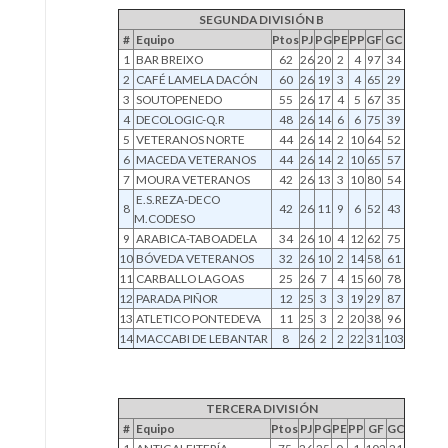
SEGUNDA DIVISIÓN B
#
Equipo
Ptos
PJ
PG
PE
PP
GF
GC
1
BAR BREIXO
62
26
20
2
4
97
34
2
CAFÉ LAMELA DACÓN
60
26
19
3
4
65
29
3
SOUTOPENEDO
55
26
17
4
5
67
35
4
DECOLOGIC-Q.R
48
26
14
6
6
75
39
5
VETERANOS NORTE
44
26
14
2
10
64
52
6
MACEDA VETERANOS
44
26
14
2
10
65
57
7
MOURA VETERANOS
42
26
13
3
10
80
54
E.S.REZA-DECO
8
42
26
11
9
6
52
43
M.CODESO
9
ARABICA-TABOADELA
34
26
10
4
12
62
75
10
BÓVEDA VETERANOS
32
26
10
2
14
58
61
11
CARBALLO LAGOAS
25
26
7
4
15
60
78
12
PARADA PIÑOR
12
25
3
3
19
29
87
13
ATLETICO PONTEDEVA
11
25
3
2
20
38
96
14
MACCABI DE LEBANTAR
8
26
2
2
22
31
103
TERCERA DIVISIÓN
#
Equipo
Ptos
PJ
PG
PE
PP
GF
GC