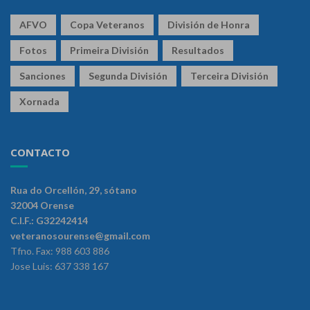
AFVO
Copa Veteranos
División de Honra
Fotos
Primeira División
Resultados
Sanciones
Segunda División
Terceira División
Xornada
CONTACTO
Rua do Orcellón, 29, sótano
32004 Orense
C.I.F.: G32242414
veteranosourense@gmail.com
Tfno. Fax: 988 603 886
Jose Luis: 637 338 167