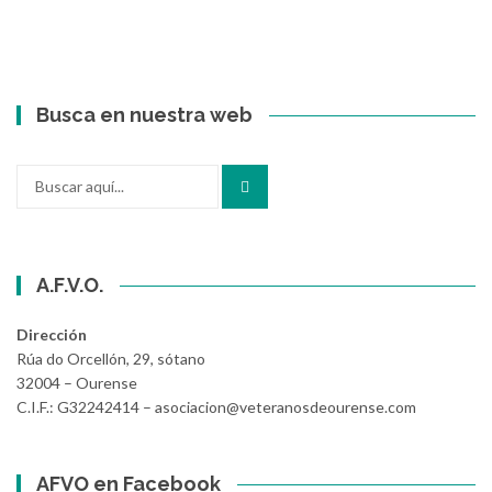
Busca en nuestra web
Buscar
por:
A.F.V.O.
Dirección
Rúa do Orcellón, 29, sótano
32004 – Ourense
C.I.F.: G32242414 – asociacion@veteranosdeourense.com
AFVO en Facebook