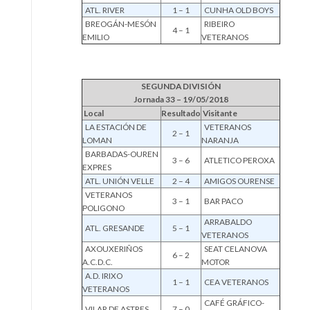
ATL. RIVER
1 – 1
CUNHA OLD BOYS
BREOGÁN-MESÓN
RIBEIRO
4 – 1
EMILIO
VETERANOS
SEGUNDA DIVISIÓN
Jornada 33 – 19/05/2018
Local
Resultado
Visitante
LA ESTACIÓN DE
VETERANOS
2 – 1
LOMAN
NARANJA
BARBADAS-OUREN
3 – 6
ATLETICO PEROXA
EXPRES
ATL. UNIÓN VELLE
2 – 4
AMIGOS OURENSE
VETERANOS
3 – 1
BAR PACO
POLIGONO
ARRABALDO
ATL. GRESANDE
5 – 1
VETERANOS
AXOUXERIÑOS
SEAT CELANOVA
6 – 2
A.C.D.C.
MOTOR
A.D. IRIXO
1 – 1
CEA VETERANOS
VETERANOS
CAFÉ GRÁFICO-
VILAR DE ASTRES
7 – 0