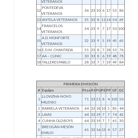
VETERANOS
PONTEDEVA
12
36
33
10
6
17
53
86
VETERANOS
13
ANTELA VETERANOS
35
33
8
11
14
54
69
FRANCELOS
14
34
33
9
7
17
50
100
VETERANOS
A.D. MONFORTE
15
32
33
9
5
19
45
65
VETERANOS
16
E.D.M. CHANTADA
31
33
8
7
18
53
76
17
AA – CLINIC
30
33
8
6
19
48
78
18
TALLERES PABLO
28
33
7
7
19
49
84
PRIMERA DIVISIÓN
#
Equipo
Ptos
PJ
PG
PE
PP
GF
GC
LLOVIZNA-NOVO
1
71
33
21
8
4
105
50
MILENIO
2
BARRELA VETERANOS
64
33
18
10
5
85
44
3
LAIAS
64
33
19
7
7
74
42
4
CUNHA OLD BOYS
64
33
19
7
7
61
30
BREOGÁN-MESÓN
5
61
33
16
13
4
57
27
EMILIO