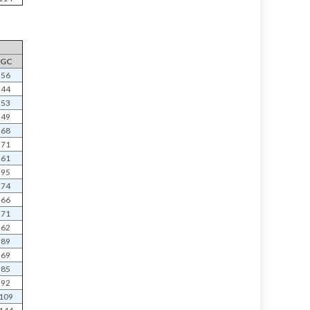
GC
56
44
53
49
68
71
61
95
74
66
71
62
89
69
85
92
109