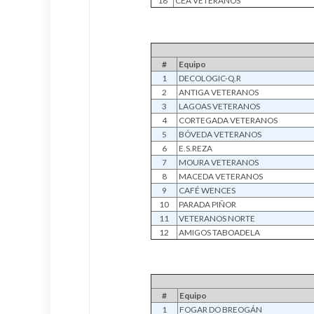
18
CEA VETERANOS
#
Equipo
1
DECOLOGIC-Q.R
2
ANTIGA VETERANOS
3
LAGOAS VETERANOS
4
CORTEGADA VETERANOS
5
BÓVEDA VETERANOS
6
E.S.REZA
7
MOURA VETERANOS
8
MACEDA VETERANOS
9
CAFÉ WENCES
10
PARADA PIÑOR
11
VETERANOS NORTE
12
AMIGOS TABOADELA
#
Equipo
1
FOGAR DO BREOGÁN