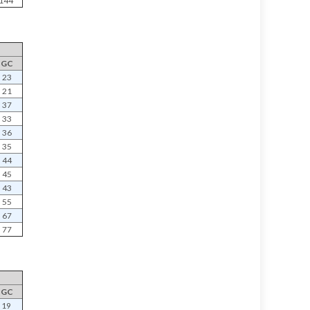
144
GC
23
21
37
33
36
35
44
45
43
55
67
77
GC
19