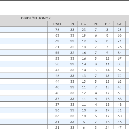
DIVISIÓN HONOR
Ptos
PJ
PG
PE
PP
GF
76
33
23
7
3
93
63
33
19
6
8
68
63
33
19
6
8
71
61
32
18
7
7
76
55
32
16
7
9
84
53
33
16
5
12
67
50
33
14
8
11
83
47
33
14
5
14
62
46
33
13
7
13
72
44
33
13
5
15
62
40
33
11
7
15
45
40
33
12
4
17
65
37
33
11
4
18
68
37
33
11
4
18
48
36
33
10
6
17
51
36
33
10
6
17
60
31
33
8
7
18
56
21
33
6
3
24
47