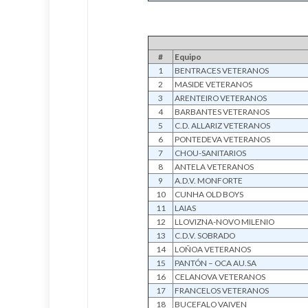
#
Equipo
1
BENTRACES VETERANOS
2
MASIDE VETERANOS
3
ARENTEIRO VETERANOS
4
BARBANTES VETERANOS
5
C.D. ALLARIZ VETERANOS
6
PONTEDEVA VETERANOS
7
CHOU-SANITARIOS
8
ANTELA VETERANOS
9
A.D.V. MONFORTE
10
CUNHA OLD BOYS
11
LAIAS
12
LLOVIZNA-NOVO MILENIO
13
C.D.V. SOBRADO
14
LOÑOA VETERANOS
15
PANTÓN – OCA AU.SA
16
CELANOVA VETERANOS
17
FRANCELOS VETERANOS
18
BUCEFALO VAIVEN