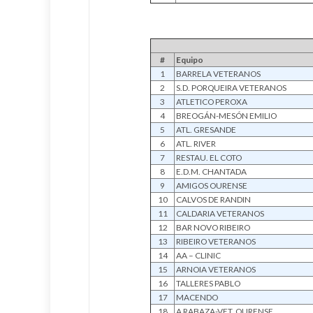
#
Equipo
1
BARRELA VETERANOS
2
S.D. PORQUEIRA VETERANOS
3
ATLETICO PEROXA
4
BREOGÁN-MESÓN EMILIO
5
ATL. GRESANDE
6
ATL. RIVER
7
RESTAU. EL COTO
8
E.D.M. CHANTADA
9
AMIGOS OURENSE
10
CALVOS DE RANDIN
11
CALDARIA VETERANOS
12
BAR NOVO RIBEIRO
13
RIBEIRO VETERANOS
14
AA – CLINIC
15
ARNOIA VETERANOS
16
TALLERES PABLO
17
MACENDO
18
A RABAZA-VET. OURENSE