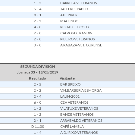
1 – 2
BARRELA VETERANOS
5 – 4
TALLERES PABLO
0 – 1
ATL. RIVER
2 – 2
MACENDO
4 – 0
RESTAU. EL COTO
2 – 0
CALVOS DE RANDIN
2 – 0
RIBEIRO VETERANOS
3 – 0
A RABAZA-VET. OURENSE
SEGUNDA DIVISIÓN
Jornada 33 – 18/05/2019
Resultado
Visitante
2 – 5
BAR BREIXO
2 – 2
V.N.BARBERÍA ESMORGA
2 – 4
LALIN-2001
6 – 0
CEA VETERANOS
1 – 2
VILATUXE VETERANOS
1 – 2
BANDE VETERANOS
2 – 1
ARRABALDO VETERANOS
D.11:00
CAFÉ LAMELA
1 – 4
A.D. IRIXO VETERANOS