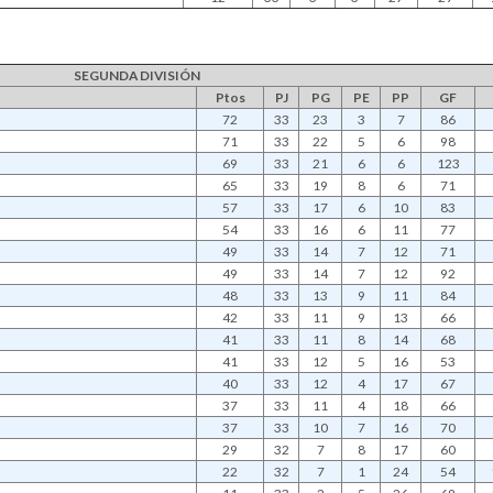
SEGUNDA DIVISIÓN
Ptos
PJ
PG
PE
PP
GF
72
33
23
3
7
86
71
33
22
5
6
98
69
33
21
6
6
123
65
33
19
8
6
71
57
33
17
6
10
83
54
33
16
6
11
77
49
33
14
7
12
71
49
33
14
7
12
92
48
33
13
9
11
84
42
33
11
9
13
66
41
33
11
8
14
68
41
33
12
5
16
53
40
33
12
4
17
67
37
33
11
4
18
66
37
33
10
7
16
70
29
32
7
8
17
60
22
32
7
1
24
54