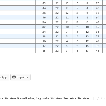
45
22
13
6
3
70
44
22
13
5
4
42
38
22
12
2
8
56
36
22
11
3
8
64
36
22
11
3
8
43
32
22
10
2
10
45
24
22
7
3
12
38
19
22
5
4
13
27
18
22
4
6
12
42
17
22
5
2
15
32
15
22
3
6
13
46
tsApp
Imprimir
ra División
,
Resultados
,
Segunda División
,
Terceira División
/
Sin