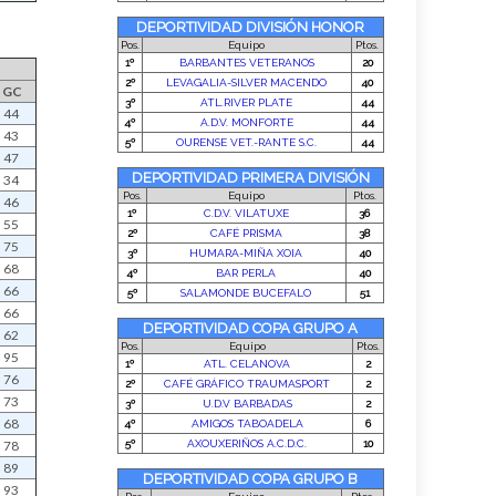
GC
44
43
47
34
46
55
75
68
66
66
62
95
76
73
68
78
89
93