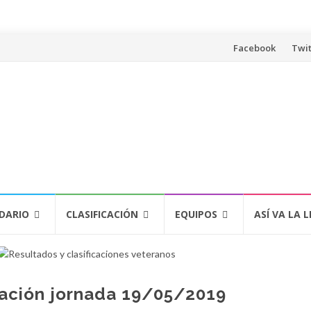
Saltar
Facebook
Twit
al
contenido
DARIO
CLASIFICACIÓN
EQUIPOS
ASÍ VA LA L
cación jornada 19/05/2019