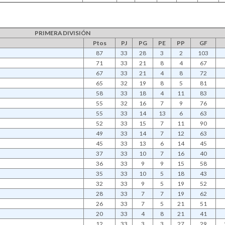
PRIMERA DIVISIÓN
Ptos
PJ
PG
PE
PP
GF
87
33
28
3
2
103
71
33
21
8
4
67
67
33
21
4
8
72
65
32
19
8
5
81
58
33
18
4
11
83
55
32
16
7
9
76
55
33
14
13
6
63
52
33
15
7
11
90
49
33
14
7
12
63
45
33
13
6
14
45
37
33
10
7
16
40
36
33
9
9
15
58
35
33
10
5
18
43
32
33
9
5
19
52
28
33
7
7
19
62
26
33
7
5
21
51
20
33
4
8
21
41
12
33
3
3
27
29