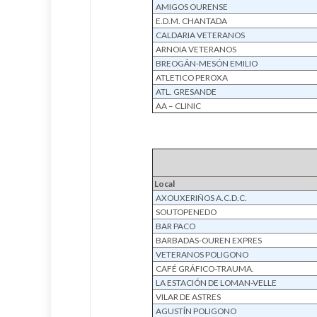
AMIGOS OURENSE
E.D.M. CHANTADA
CALDARIA VETERANOS
ARNOIA VETERANOS
BREOGÁN-MESÓN EMILIO
ATLETICO PEROXA
ATL. GRESANDE
AA – CLINIC
Local
AXOUXERIÑOS A.C.D.C.
SOUTOPENEDO
BAR PACO
BARBADAS-OUREN EXPRES
VETERANOS POLIGONO
CAFÉ GRÁFICO-TRAUMA.
LA ESTACIÓN DE LOMAN-VELLE
VILAR DE ASTRES
AGUSTÍN POLIGONO