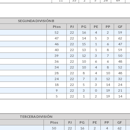
11
33
2
5
26
69
SEGUNDA DIVISIÓN B
Ptos
PJ
PG
PE
PP
GF
52
22
16
4
2
59
47
22
14
5
3
62
46
22
15
1
6
47
40
22
13
1
8
59
39
22
12
3
7
50
36
22
10
6
6
48
34
22
10
4
8
52
28
22
8
4
10
48
24
22
7
3
12
32
18
22
5
3
14
24
9
22
3
0
19
21
5
22
1
2
19
14
TERCERA DIVISIÓN
Ptos
PJ
PG
PE
PP
GF
50
22
16
2
4
62