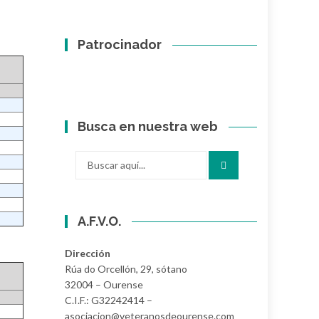
Patrocinador
Busca en nuestra web
Buscar
por:
A.F.V.O.
Dirección
Rúa do Orcellón, 29, sótano
32004 – Ourense
C.I.F.: G32242414 –
asociacion@veteranosdeourense.com