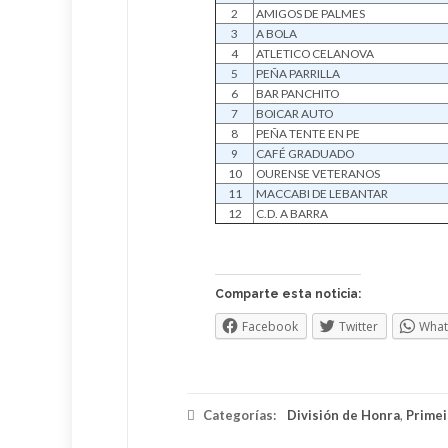
2
AMIGOS DE PALMES
3
A BOLA
4
ATLETICO CELANOVA
5
PEÑA PARRILLA
6
BAR PANCHITO
7
BOICAR AUTO
8
PEÑA TENTE EN PE
9
CAFÉ GRADUADO
10
OURENSE VETERANOS
11
MACCABI DE LEBANTAR
12
C.D. A BARRA
Comparte esta noticia:
Facebook
Twitter
Wha
Categorías:
División de Honra
,
Primei