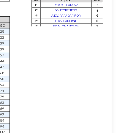
GC
28
22
39
39
57
44
47
68
50
54
71
79
63
69
97
84
94
114