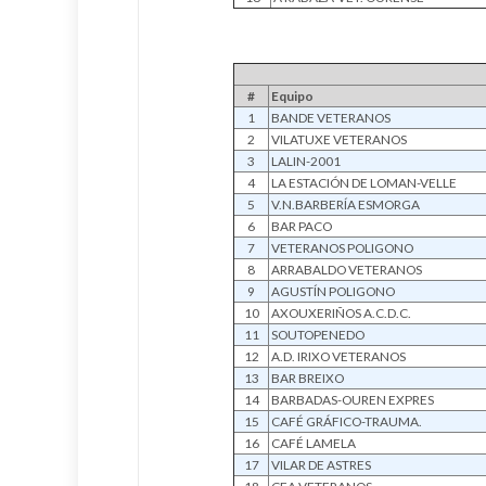
#
Equipo
1
BANDE VETERANOS
2
VILATUXE VETERANOS
3
LALIN-2001
4
LA ESTACIÓN DE LOMAN-VELLE
5
V.N.BARBERÍA ESMORGA
6
BAR PACO
7
VETERANOS POLIGONO
8
ARRABALDO VETERANOS
9
AGUSTÍN POLIGONO
10
AXOUXERIÑOS A.C.D.C.
11
SOUTOPENEDO
12
A.D. IRIXO VETERANOS
13
BAR BREIXO
14
BARBADAS-OUREN EXPRES
15
CAFÉ GRÁFICO-TRAUMA.
16
CAFÉ LAMELA
17
VILAR DE ASTRES