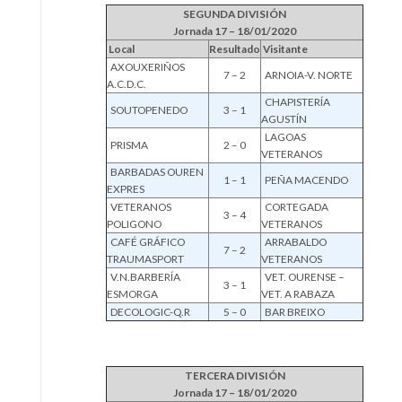
SEGUNDA DIVISIÓN
Jornada 17 – 18/01/2020
Local
Resultado
Visitante
AXOUXERIÑOS
7 – 2
ARNOIA-V. NORTE
A.C.D.C.
CHAPISTERÍA
SOUTOPENEDO
3 – 1
AGUSTÍN
LAGOAS
PRISMA
2 – 0
VETERANOS
BARBADAS OUREN
1 – 1
PEÑA MACENDO
EXPRES
VETERANOS
CORTEGADA
3 – 4
POLIGONO
VETERANOS
CAFÉ GRÁFICO
ARRABALDO
7 – 2
TRAUMASPORT
VETERANOS
V.N.BARBERÍA
VET. OURENSE –
3 – 1
ESMORGA
VET. A RABAZA
DECOLOGIC-Q.R
5 – 0
BAR BREIXO
TERCERA DIVISIÓN
Jornada 17 – 18/01/2020