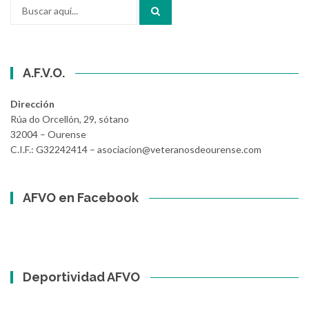
Buscar
por:
A.F.V.O.
Dirección
Rúa do Orcellón, 29, sótano
32004 – Ourense
C.I.F.: G32242414 – asociacion@veteranosdeourense.com
AFVO en Facebook
Deportividad AFVO