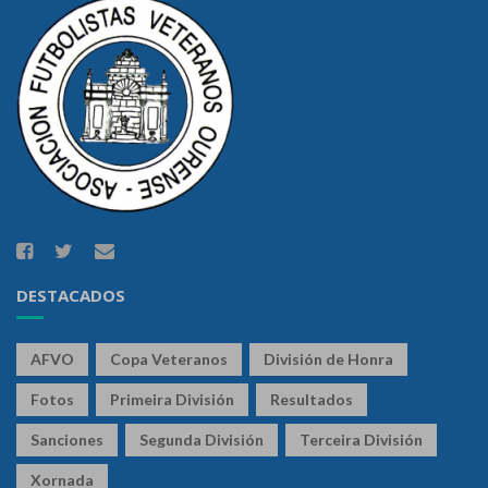
DESTACADOS
AFVO
Copa Veteranos
División de Honra
Fotos
Primeira División
Resultados
Sanciones
Segunda División
Terceira División
Xornada