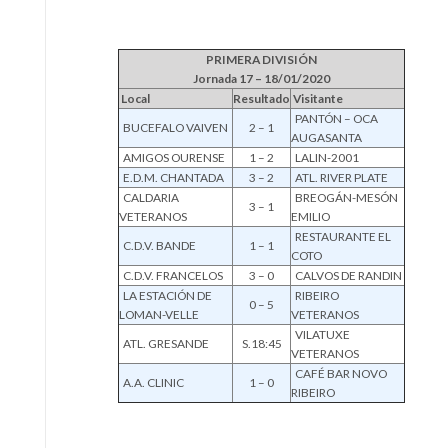
PRIMERA DIVISIÓN
Jornada 17 – 18/01/2020
Local
Resultado
Visitante
PANTÓN – OCA
BUCEFALO VAIVEN
2 – 1
AUGASANTA
AMIGOS OURENSE
1 – 2
LALIN-2001
E.D.M. CHANTADA
3 – 2
ATL. RIVER PLATE
CALDARIA
BREOGÁN-MESÓN
3 – 1
VETERANOS
EMILIO
RESTAURANTE EL
C.D.V. BANDE
1 – 1
COTO
C.D.V. FRANCELOS
3 – 0
CALVOS DE RANDIN
LA ESTACIÓN DE
RIBEIRO
0 – 5
LOMAN-VELLE
VETERANOS
VILATUXE
ATL. GRESANDE
S.18:45
VETERANOS
CAFÉ BAR NOVO
A.A. CLINIC
1 – 0
RIBEIRO