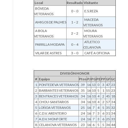
Local
Resultado
Visitante
BÓVEDA
0 – 0
E.S.REZA
VETERANOS
MACEDA
AMIGOS DE PALMES
1 – 2
VETERANOS
A BOLA
MOURA
2 – 2
VETERANOS
VETERANOS
ATLETICO
PARRILLA MODAPA
0 – 4
CELANOVA
VILAR DE ASTRES
3 – 0
CAFÉ A OFICINA
DIVISIÓN HONOR
#
Equipo
Ptos
PJ
PG
PE
PP
GF
GC
1
PONTEDEVA VETERANOS
39
16
13
0
3
47
23
2
BARBANTES VETERANOS
35
16
10
5
1
55
23
3
BENTRACES VETERANOS
34
16
10
4
2
45
18
4
CHOU-SANITARIOS
34
16
10
4
2
57
34
5
LOÑOA VETERANOS
25
16
7
4
5
35
32
6
C.D.V. ARENTEIRO
24
16
7
3
6
31
34
7
A.D.V. MONFORTE
24
16
7
3
6
25
33
8
CELANOVA VETERANOS
23
16
6
5
5
36
44