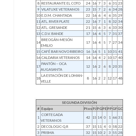
8
RESTAURANTE EL COTO
24
16
7
3
6
31
23
9
VILATUXE VETERANOS
23
15
7
2
6
34
28
10
E.D.M. CHANTADA
22
16
6
4
6
35
29
11
ATL. RIVER PLATE
22
16
7
1
8
32
34
12
ATL. GRESANDE
21
15
6
3
6
33
30
13
C.D.V. BANDE
17
16
4
5
7
31
37
BREOGÁN-MESÓN
14
17
16
4
5
7
27
34
EMILIO
15
CAFÉ BAR NOVO RIBEIRO
16
16
5
1
10
31
41
16
CALDARIA VETERANOS
14
16
4
2
10
17
40
PANTÓN – OCA
17
12
16
2
6
8
20
35
AUGASANTA
LA ESTACIÓN DE LOMAN-
18
8
16
2
2
12
17
48
VELLE
SEGUNDA DIVISIÓN
#
Equipo
Ptos
PJ
PG
PE
PP
GF
GC
CORTEGADA
1
42
15
14
0
1
66
31
VETERANOS
2
DECOLOGIC-Q.R
37
15
11
4
0
58
22
3
PRISMA
32
15
10
2
3
55
28