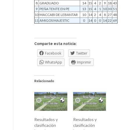
8
GRADUADO
14
15
4
2
9
18
43
9
PEÑA TENTE EN PE
13
15
4
1
10
30
51
10
MACCABI DE LEBANTAR
10
14
2
4
8
27
48
11
AMIGOS MAJESTIC
0
14
0
0
14
22
69
Comparte esta noticia:
Facebook
Twitter
WhatsApp
Imprimir
Relacionado
Resultados y
Resultados y
clasificación
clasificación