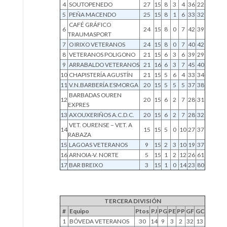
4
SOUTOPENEDO
27
15
8
3
4
36
22
5
PEÑA MACENDO
25
15
8
1
6
33
32
CAFÉ GRÁFICO
6
24
15
8
0
7
42
39
TRAUMASPORT
7
O IRIXO VETERANOS
24
15
8
0
7
40
42
8
VETERANOS POLIGONO
21
15
6
3
6
39
29
9
ARRABALDO VETERANOS
21
16
6
3
7
45
40
10
CHAPISTERÍA AGUSTÍN
21
15
5
6
4
33
34
11
V.N.BARBERÍA ESMORGA
20
15
5
5
5
37
38
BARBADAS OUREN
12
20
15
6
2
7
28
31
EXPRES
13
AXOUXERIÑOS A.C.D.C.
20
15
6
2
7
28
32
VET. OURENSE – VET. A
14
15
15
5
0
10
27
37
RABAZA
15
LAGOAS VETERANOS
9
15
2
3
10
19
37
16
ARNOIA-V. NORTE
5
15
1
2
12
26
61
17
BAR BREIXO
3
15
1
0
14
23
80
TERCERA DIVISIÓN
#
Equipo
Ptos
PJ
PG
PE
PP
GF
GC
1
BÓVEDA VETERANOS
30
14
9
3
2
32
13