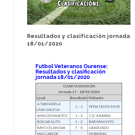
Resultados y clasificación jornada
18/01/2020
Futbol Veteranos Ourense:
Resultados y clasificación
jornada 18/01/2020
CUARTA DIVISIÓN
Jornada 17 – 18/01/2020
Local
Resultado
Visitante
A.TABOADELA
1 – 1
PEÑA TENTE EN PE
CASA GALEGA
AMIGOS MAJESTIC
1 – 3
C.D. A BARRA
BOICAR AUTO
1 – 2
BAR PANCHITO
RAYO CELANOVA
7 – 0
GRADUADO
MACCABI DE
MOREIRAS