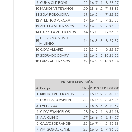
9
CUÑA OLD BOYS
22
16
7
1
8
28
27
10
MASIDE VETERANOS
20
15
6
2
7
33
33
11
S.D.V. PORQUEIRA
19
16
5
4
7
22
23
12
ATLETICO PEROXA
17
16
4
5
7
25
33
13
ANTELA VETERANOS
17
16
5
2
9
24
37
14
BARRELA VETERANOS
14
16
3
5
8
26
39
LLOVIZNA-NOVO
15
14
16
3
5
8
29
52
MILENIO
16
C.D.V. ALLARIZ
13
15
3
4
8
22
27
17
SOBRADO COARVI
12
16
3
3
10
21
32
18
LAIAS VETERANOS
12
16
3
3
10
21
38
PRIMERA DIVISIÓN
#
Equipo
Ptos
PJ
PG
PE
PP
GF
GC
1
RIBEIRO VETERANOS
35
16
11
2
3
38
15
2
BUCEFALO VAIVEN
35
16
11
2
3
36
21
3
LALIN-2001
29
16
8
5
3
40
32
4
C.D.V. FRANCELOS
28
16
9
1
6
31
18
5
A.A. CLINIC
27
16
6
9
1
34
27
6
CALVOS DE RANDIN
25
16
7
4
5
33
29
7
AMIGOS OURENSE
25
16
8
1
7
36
35