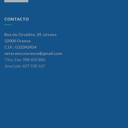
CONTACTO
Rua do Orcellón, 29, sótano
32004 Orense
C.I.F.: G32242414
veteranosourense@gmail.com
Tfno. Fax: 988 603 886
Jose Luis: 637 338 167