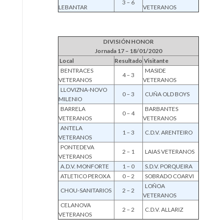
3 – 6
LEBANTAR
VETERANOS
DIVISIÓN HONOR
Jornada 17 – 18/01/2020
Local
Resultado
Visitante
BENTRACES
MASIDE
4 – 3
VETERANOS
VETERANOS
LLOVIZNA-NOVO
0 – 3
CUÑA OLD BOYS
MILENIO
BARRELA
BARBANTES
0 – 4
VETERANOS
VETERANOS
ANTELA
1 – 3
C.D.V. ARENTEIRO
VETERANOS
PONTEDEVA
2 – 1
LAIAS VETERANOS
VETERANOS
A.D.V. MONFORTE
1 – 0
S.D.V. PORQUEIRA
ATLETICO PEROXA
0 – 2
SOBRADO COARVI
LOÑOA
CHOU-SANITARIOS
2 – 2
VETERANOS
CELANOVA
2 – 2
C.D.V. ALLARIZ
VETERANOS