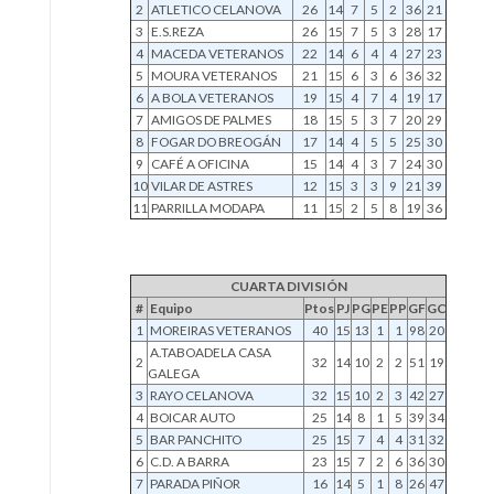
2
ATLETICO CELANOVA
26
14
7
5
2
36
21
3
E.S.REZA
26
15
7
5
3
28
17
4
MACEDA VETERANOS
22
14
6
4
4
27
23
5
MOURA VETERANOS
21
15
6
3
6
36
32
6
A BOLA VETERANOS
19
15
4
7
4
19
17
7
AMIGOS DE PALMES
18
15
5
3
7
20
29
8
FOGAR DO BREOGÁN
17
14
4
5
5
25
30
9
CAFÉ A OFICINA
15
14
4
3
7
24
30
10
VILAR DE ASTRES
12
15
3
3
9
21
39
11
PARRILLA MODAPA
11
15
2
5
8
19
36
CUARTA DIVISIÓN
#
Equipo
Ptos
PJ
PG
PE
PP
GF
GC
1
MOREIRAS VETERANOS
40
15
13
1
1
98
20
A.TABOADELA CASA
2
32
14
10
2
2
51
19
GALEGA
3
RAYO CELANOVA
32
15
10
2
3
42
27
4
BOICAR AUTO
25
14
8
1
5
39
34
5
BAR PANCHITO
25
15
7
4
4
31
32
6
C.D. A BARRA
23
15
7
2
6
36
30
7
PARADA PIÑOR
16
14
5
1
8
26
47