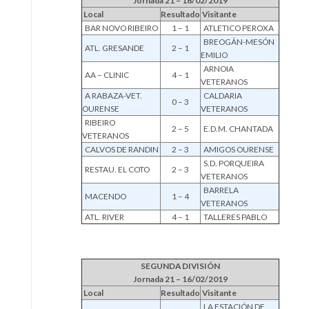
Jornada 21 – 16/02/2019
Local
Resultado
Visitante
BAR NOVO RIBEIRO
1 – 1
ATLETICO PEROXA
BREOGÁN-MESÓN
ATL. GRESANDE
2 – 1
EMILIO
ARNOIA
AA – CLINIC
4 – 1
VETERANOS
A RABAZA-VET.
CALDARIA
0 – 3
OURENSE
VETERANOS
RIBEIRO
2 – 5
E.D.M. CHANTADA
VETERANOS
CALVOS DE RANDIN
2 – 3
AMIGOS OURENSE
S.D. PORQUEIRA
RESTAU. EL COTO
2 – 3
VETERANOS
BARRELA
MACENDO
1 – 4
VETERANOS
ATL. RIVER
4 – 1
TALLERES PABLO
SEGUNDA DIVISIÓN
Jornada 21 – 16/02/2019
Local
Resultado
Visitante
LA ESTACIÓN DE