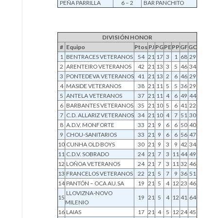
PEÑA PARRILLA
6 – 2
BAR PANCHITO
DIVISIÓN HONOR
#
Equipo
Ptos
PJ
PG
PE
PP
GF
GC
1
BENTRACES VETERANOS
54
21
17
3
1
68
29
2
ARENTEIRO VETERANOS
42
21
13
3
5
46
34
3
PONTEDEVA VETERANOS
41
21
13
2
6
46
29
4
MASIDE VETERANOS
38
21
11
5
5
36
29
5
ANTELA VETERANOS
37
21
11
4
6
49
44
6
BARBANTES VETERANOS
35
21
10
5
6
41
22
7
C.D. ALLARIZ VETERANOS
34
21
10
4
7
51
30
8
A.D.V. MONFORTE
33
21
9
6
6
50
40
9
CHOU-SANITARIOS
33
21
9
6
6
56
47
10
CUNHA OLD BOYS
30
21
9
3
9
42
34
11
C.D.V. SOBRADO
24
21
7
3
11
44
49
12
LOÑOA VETERANOS
24
21
7
3
11
32
46
13
FRANCELOS VETERANOS
22
21
5
7
9
36
51
14
PANTÓN – OCA AU.SA
19
21
5
4
12
23
46
LLOVIZNA-NOVO
15
19
21
5
4
12
41
64
MILENIO
16
LAIAS
17
21
4
5
12
24
45