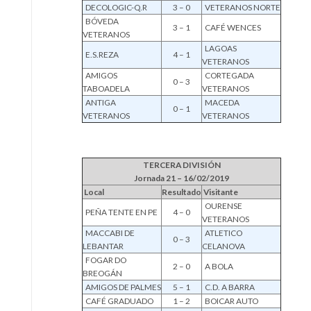
DECOLOGIC-Q.R
3 – 0
VETERANOS NORTE
BÓVEDA
3 – 1
CAFÉ WENCES
VETERANOS
LAGOAS
E.S.REZA
4 – 1
VETERANOS
AMIGOS
CORTEGADA
0 – 3
TABOADELA
VETERANOS
ANTIGA
MACEDA
0 – 1
VETERANOS
VETERANOS
TERCERA DIVISIÓN
Jornada 21 – 16/02/2019
Local
Resultado
Visitante
OURENSE
PEÑA TENTE EN PE
4 – 0
VETERANOS
MACCABI DE
ATLETICO
0 – 3
LEBANTAR
CELANOVA
FOGAR DO
2 – 0
A BOLA
BREOGÁN
AMIGOS DE PALMES
5 – 1
C.D. A BARRA
CAFÉ GRADUADO
1 – 2
BOICAR AUTO