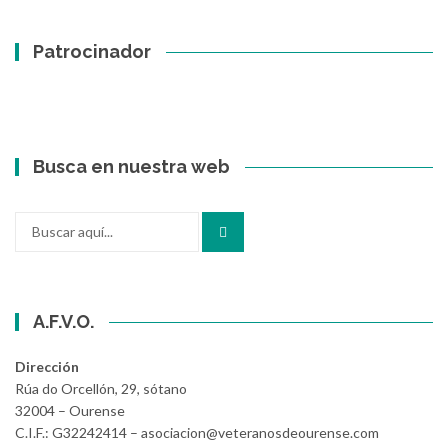
Patrocinador
Busca en nuestra web
Buscar
por:
A.F.V.O.
Dirección
Rúa do Orcellón, 29, sótano
32004 – Ourense
C.I.F.: G32242414 – asociacion@veteranosdeourense.com