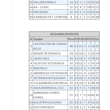
15
TALLERES PABLO
16
21
5
1
15
32
56
16
AA – CLINIC
15
21
4
3
14
31
51
17
MACENDO
12
21
2
6
13
26
56
18
A RABAZA-VET. OURENSE
8
21
2
2
17
19
68
SEGUNDA DIVISIÓN
#
Equipo
Ptos
PJ
PG
PE
PP
GF
GC
LA ESTACIÓN DE LOMAN-
1
48
21
15
3
3
56
32
VELLE
2
BANDE VETERANOS
44
21
14
2
5
52
34
3
LALIN-2001
41
21
12
5
4
78
41
4
VILATUXE VETERANOS
39
20
12
3
5
59
24
5
BAR PACO
38
21
11
5
5
59
38
6
ARRABALDO VETERANOS
37
21
11
4
6
62
57
7
VETERANOS POLIGONO
35
21
10
5
6
41
39
8
V.N.BARBERÍA ESMORGA
33
21
10
3
8
48
48
9
AXOUXERIÑOS A.C.D.C.
32
21
9
5
7
40
36
BARBADAS-OUREN
10
25
21
7
4
10
42
42
EXPRES
11
AGUSTÍN POLIGONO
25
21
6
7
8
51
52
12
SOUTOPENEDO
23
20
6
5
9
40
44