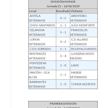
DIVISIÓN HONOR
Jornada 21 – 16/02/2019
Local
Resultado
Visitante
ANTELA
ARENTEIRO
0 – 2
VETERANOS
VETERANOS
CHOU-SANITARIOS
1 – 1
A.D.V. MONFORTE
CELANOVA
FRANCELOS
5 – 1
VETERANOS
VETERANOS
LOÑOA
C.D. ALLARIZ
0 – 3
VETERANOS
VETERANOS
C.D.V. SOBRADO
5 – 1
BUCEFALO VAIVEN
BENTRACES
LLOVIZNA-NOVO
3 – 4
VETERANOS
MILENIO
PONTEDEVA
1 – 0
LAIAS
VETERANOS
PANTÓN – OCA
MASIDE
1 – 1
AU.SA
VETERANOS
BARBANTES
1 – 0
CUNHA OLD BOYS
VETERANOS
PRIMERA DIVISIÓN