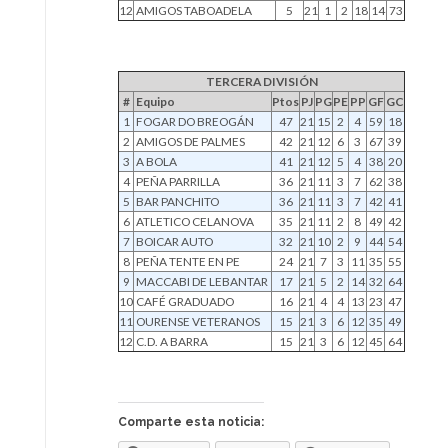
12
AMIGOS TABOADELA
5
21
1
2
18
14
73
TERCERA DIVISIÓN
#
Equipo
Ptos
PJ
PG
PE
PP
GF
GC
1
FOGAR DO BREOGÁN
47
21
15
2
4
59
18
2
AMIGOS DE PALMES
42
21
12
6
3
67
39
3
A BOLA
41
21
12
5
4
38
20
4
PEÑA PARRILLA
36
21
11
3
7
62
38
5
BAR PANCHITO
36
21
11
3
7
42
41
6
ATLETICO CELANOVA
35
21
11
2
8
49
42
7
BOICAR AUTO
32
21
10
2
9
44
54
8
PEÑA TENTE EN PE
24
21
7
3
11
35
55
9
MACCABI DE LEBANTAR
17
21
5
2
14
32
64
10
CAFÉ GRADUADO
16
21
4
4
13
23
47
11
OURENSE VETERANOS
15
21
3
6
12
35
49
12
C.D. A BARRA
15
21
3
6
12
45
64
Comparte esta noticia: