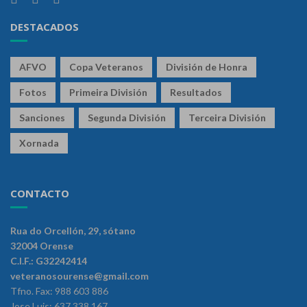
DESTACADOS
AFVO
Copa Veteranos
División de Honra
Fotos
Primeira División
Resultados
Sanciones
Segunda División
Terceira División
Xornada
CONTACTO
Rua do Orcellón, 29, sótano
32004 Orense
C.I.F.: G32242414
veteranosourense@gmail.com
Tfno. Fax: 988 603 886
Jose Luis: 637 338 167