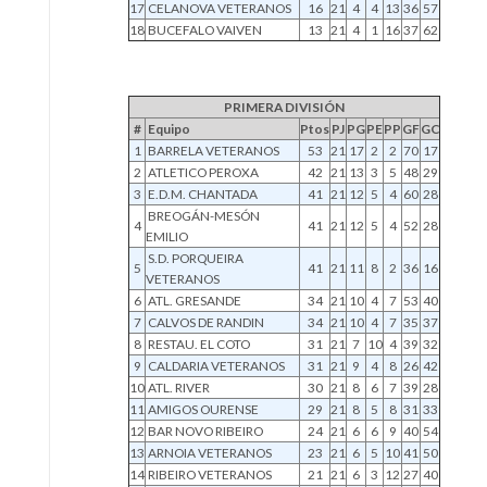
17
CELANOVA VETERANOS
16
21
4
4
13
36
57
18
BUCEFALO VAIVEN
13
21
4
1
16
37
62
PRIMERA DIVISIÓN
#
Equipo
Ptos
PJ
PG
PE
PP
GF
GC
1
BARRELA VETERANOS
53
21
17
2
2
70
17
2
ATLETICO PEROXA
42
21
13
3
5
48
29
3
E.D.M. CHANTADA
41
21
12
5
4
60
28
BREOGÁN-MESÓN
4
41
21
12
5
4
52
28
EMILIO
S.D. PORQUEIRA
5
41
21
11
8
2
36
16
VETERANOS
6
ATL. GRESANDE
34
21
10
4
7
53
40
7
CALVOS DE RANDIN
34
21
10
4
7
35
37
8
RESTAU. EL COTO
31
21
7
10
4
39
32
9
CALDARIA VETERANOS
31
21
9
4
8
26
42
10
ATL. RIVER
30
21
8
6
7
39
28
11
AMIGOS OURENSE
29
21
8
5
8
31
33
12
BAR NOVO RIBEIRO
24
21
6
6
9
40
54
13
ARNOIA VETERANOS
23
21
6
5
10
41
50
14
RIBEIRO VETERANOS
21
21
6
3
12
27
40