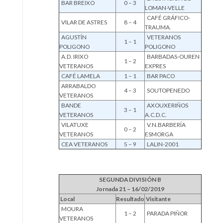
BAR BREIXO
0 – 3
LOMAN-VELLE
CAFÉ GRÁFICO-
VILAR DE ASTRES
8 – 4
TRAUMA.
AGUSTÍN
VETERANOS
1 – 1
POLIGONO
POLIGONO
A.D. IRIXO
BARBADAS-OUREN
1 – 2
VETERANOS
EXPRES
CAFÉ LAMELA
1 – 1
BAR PACO
ARRABALDO
4 – 3
SOUTOPENEDO
VETERANOS
BANDE
AXOUXERIÑOS
3 – 1
VETERANOS
A.C.D.C.
VILATUXE
V.N.BARBERÍA
0 – 2
VETERANOS
ESMORGA
CEA VETERANOS
5 – 9
LALIN-2001
SEGUNDA DIVISIÓN B
Jornada 21 – 16/02/2019
Local
Resultado
Visitante
MOURA
1 – 2
PARADA PIÑOR
VETERANOS