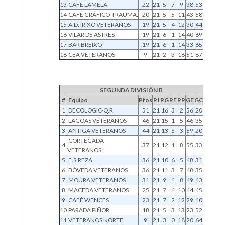
13
CAFÉ LAMELA
22
21
5
7
9
38
53
14
CAFÉ GRÁFICO-TRAUMA.
20
21
5
5
11
43
58
15
A.D. IRIXO VETERANOS
19
21
5
4
12
30
44
16
VILAR DE ASTRES
19
21
6
1
14
40
69
17
BAR BREIXO
19
21
6
1
14
33
65
18
CEA VETERANOS
9
21
2
3
16
51
87
SEGUNDA DIVISIÓN B
#
Equipo
Ptos
PJ
PG
PE
PP
GF
GC
1
DECOLOGIC-Q.R
51
21
16
3
2
56
20
2
LAGOAS VETERANOS
46
21
15
1
5
46
35
3
ANTIGA VETERANOS
44
21
13
5
3
59
20
CORTEGADA
4
37
21
12
1
8
55
33
VETERANOS
5
E.S.REZA
36
21
10
6
5
48
31
6
BÓVEDA VETERANOS
36
21
11
3
7
48
35
7
MOURA VETERANOS
31
21
9
4
8
49
43
8
MACEDA VETERANOS
25
21
7
4
10
44
45
9
CAFÉ WENCES
23
21
7
2
12
29
40
10
PARADA PIÑOR
18
21
5
3
13
23
52
11
VETERANOS NORTE
9
21
3
0
18
20
64