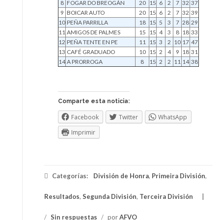
8
FOGAR DO BREOGÁN
20
15
6
2
7
32
37
9
BOICAR AUTO
20
15
6
2
7
32
39
10
PEÑA PARRILLA
18
15
5
3
7
28
29
11
AMIGOS DE PALMES
15
15
4
3
8
18
33
12
PEÑA TENTE EN PE
11
15
3
2
10
17
47
13
CAFÉ GRADUADO
10
15
2
4
9
18
31
14
A PRORROGA
8
15
2
2
11
14
38
Comparte esta noticia:
Facebook
Twitter
WhatsApp
Imprimir
Categorías:
División de Honra
,
Primeira División
,
Resultados
,
Segunda División
,
Terceira División
/
Sin respuestas
/
por
AFVO