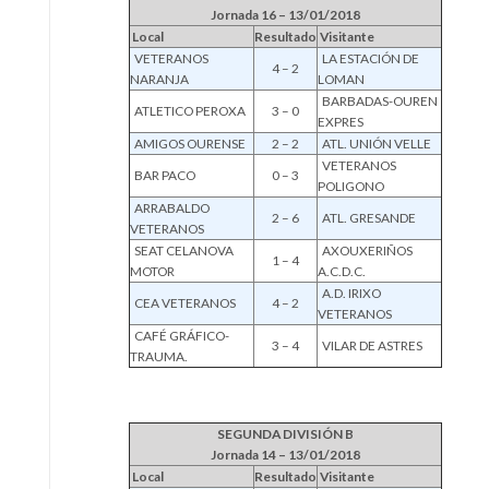
Jornada 16 – 13/01/2018
Local
Resultado
Visitante
VETERANOS
LA ESTACIÓN DE
4 – 2
NARANJA
LOMAN
BARBADAS-OUREN
ATLETICO PEROXA
3 – 0
EXPRES
AMIGOS OURENSE
2 – 2
ATL. UNIÓN VELLE
VETERANOS
BAR PACO
0 – 3
POLIGONO
ARRABALDO
2 – 6
ATL. GRESANDE
VETERANOS
SEAT CELANOVA
AXOUXERIÑOS
1 – 4
MOTOR
A.C.D.C.
A.D. IRIXO
CEA VETERANOS
4 – 2
VETERANOS
CAFÉ GRÁFICO-
3 – 4
VILAR DE ASTRES
TRAUMA.
SEGUNDA DIVISIÓN B
Jornada 14 – 13/01/2018
Local
Resultado
Visitante