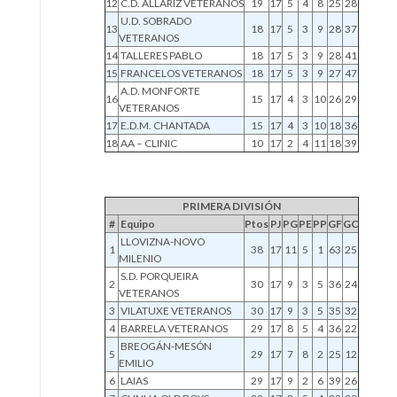
12
C.D. ALLARIZ VETERANOS
19
17
5
4
8
25
28
U.D. SOBRADO
13
18
17
5
3
9
28
37
VETERANOS
14
TALLERES PABLO
18
17
5
3
9
28
41
15
FRANCELOS VETERANOS
18
17
5
3
9
27
47
A.D. MONFORTE
16
15
17
4
3
10
26
29
VETERANOS
17
E.D.M. CHANTADA
15
17
4
3
10
18
36
18
AA – CLINIC
10
17
2
4
11
18
39
PRIMERA DIVISIÓN
#
Equipo
Ptos
PJ
PG
PE
PP
GF
GC
LLOVIZNA-NOVO
1
38
17
11
5
1
63
25
MILENIO
S.D. PORQUEIRA
2
30
17
9
3
5
36
24
VETERANOS
3
VILATUXE VETERANOS
30
17
9
3
5
35
32
4
BARRELA VETERANOS
29
17
8
5
4
36
22
BREOGÁN-MESÓN
5
29
17
7
8
2
25
12
EMILIO
6
LAIAS
29
17
9
2
6
39
26