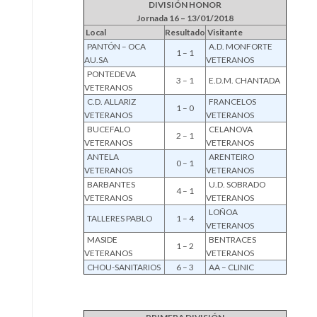
DIVISIÓN HONOR
Jornada 16 – 13/01/2018
Local
Resultado
Visitante
PANTÓN – OCA
A.D. MONFORTE
1 – 1
AU.SA
VETERANOS
PONTEDEVA
3 – 1
E.D.M. CHANTADA
VETERANOS
C.D. ALLARIZ
FRANCELOS
1 – 0
VETERANOS
VETERANOS
BUCEFALO
CELANOVA
2 – 1
VETERANOS
VETERANOS
ANTELA
ARENTEIRO
0 – 1
VETERANOS
VETERANOS
BARBANTES
U.D. SOBRADO
4 – 1
VETERANOS
VETERANOS
LOÑOA
TALLERES PABLO
1 – 4
VETERANOS
MASIDE
BENTRACES
1 – 2
VETERANOS
VETERANOS
CHOU-SANITARIOS
6 – 3
AA – CLINIC