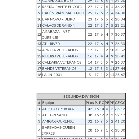
7
CUNHA OLD BOYS
29
17
8
5
4
29
20
8
RESTAURANTE EL COTO
27
17
7
6
4
36
27
9
CAFÉ VIVIÁN-MACENDO
25
17
6
7
4
34
30
10
BAR NOVO RIBEIRO
23
17
6
5
6
28
34
11
CALVOS DE RANDIN
22
17
5
7
5
23
21
A RABAZA – VET.
12
22
17
6
4
7
30
37
OURENSE
13
ATL. RIVER
22
17
6
4
7
26
33
14
ARNOIA VETERANOS
17
17
5
2
10
35
52
15
RIBEIRO VETERANOS
16
17
4
4
9
28
41
16
CALDARIA VETERANOS
14
17
3
5
9
26
37
17
BANDE VETERANOS
12
17
3
3
11
27
44
18
LALIN-2001
5
17
1
2
14
28
67
SEGUNDA DIVISIÓN
#
Equipo
Ptos
PJ
PG
PE
PP
GF
GC
1
ATLETICO PEROXA
42
16
14
0
2
66
12
2
ATL. GRESANDE
38
16
12
2
2
52
17
3
AMIGOS OURENSE
32
16
9
5
2
41
20
BARBADAS-OUREN
4
28
16
9
1
6
38
30
EXPRES