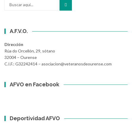
Buscar
por:
A.F.V.O.
Dirección
Rúa do Orcellón, 29, sótano
32004 – Ourense
C.I.F.: G32242414 – asociacion@veteranosdeourense.com
AFVO en Facebook
Deportividad AFVO