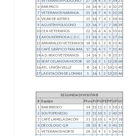
5
VETERANOS POLIGONO
27
16
8
3
5
34
27
6
BAR PACO
26
16
8
2
6
32
29
7
VETERANOS NARANJA
25
16
7
4
5
32
28
8
VILAR DE ASTRES
25
16
7
4
5
30
30
9
AGUSTÍN POLIGONO
23
16
7
2
7
38
39
10
CEA VETERANOS
22
16
6
4
6
53
61
11
AXOUXERIÑOS A.C.D.C.
21
16
5
6
5
27
26
12
ARRABALDO VETERANOS
18
16
5
3
8
31
42
13
CAFÉ GRÁFICO-TRAUMA.
17
16
4
5
7
31
45
14
A.D. IRIXO VETERANOS
14
16
3
5
8
23
37
15
SEAT CELANOVA MOTOR
10
16
3
1
12
28
68
16
ATL. UNIÓN VELLE
8
16
1
5
10
21
40
17
LA ESTACIÓN DE LOMAN
5
16
1
2
13
20
46
SEGUNDA DIVISIÓN B
#
Equipo
Ptos
PJ
PG
PE
PP
GF
GC
1
BAR BREIXO
34
15
11
1
3
50
21
2
SOUTOPENEDO
33
15
10
3
2
42
20
3
CAFÉ LAMELA DACÓN
31
15
10
1
4
37
18
4
DECOLOGIC-Q.R
28
15
8
4
3
41
19
5
VETERANOS NORTE
28
15
9
1
5
36
26