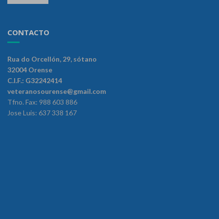
CONTACTO
Rua do Orcellón, 29, sótano
32004 Orense
C.I.F.: G32242414
veteranosourense@gmail.com
Tfno. Fax: 988 603 886
Jose Luis: 637 338 167