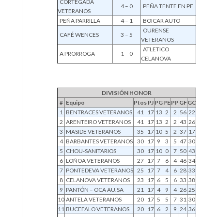
CORTEGADA
4 – 0
PEÑA TENTE EN PE
VETERANOS
PEÑA PARRILLA
4 – 1
BOICAR AUTO
OURENSE
CAFÉ WENCES
3 – 5
VETERANOS
ATLETICO
A PRORROGA
1 – 0
CELANOVA
DIVISIÓN HONOR
#
Equipo
Ptos
PJ
PG
PE
PP
GF
GC
1
BENTRACES VETERANOS
41
17
13
2
2
56
22
2
ARENTEIRO VETERANOS
41
17
13
2
2
43
26
3
MASIDE VETERANOS
35
17
10
5
2
37
17
4
BARBANTES VETERANOS
30
17
9
3
5
47
30
5
CHOU-SANITARIOS
30
17
10
0
7
50
43
6
LOÑOA VETERANOS
27
17
7
6
4
46
34
7
PONTEDEVA VETERANOS
25
17
7
4
6
28
33
8
CELANOVA VETERANOS
23
17
6
5
6
33
38
9
PANTÓN – OCA AU.SA
21
17
4
9
4
26
25
10
ANTELA VETERANOS
20
17
5
5
7
31
30
11
BUCEFALO VETERANOS
20
17
6
2
9
24
36