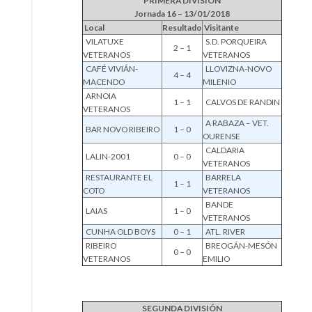
PRIMERA DIVISIÓN
Jornada 16 – 13/01/2018
Local
Resultado
Visitante
VILATUXE
S.D. PORQUEIRA
2 – 1
VETERANOS
VETERANOS
CAFÉ VIVIÁN-
LLOVIZNA-NOVO
4 – 4
MACENDO
MILENIO
ARNOIA
1 – 1
CALVOS DE RANDIN
VETERANOS
A RABAZA – VET.
BAR NOVO RIBEIRO
1 – 0
OURENSE
CALDARIA
LALIN-2001
0 – 0
VETERANOS
RESTAURANTE EL
BARRELA
1 – 1
COTO
VETERANOS
BANDE
LAIAS
1 – 0
VETERANOS
CUNHA OLD BOYS
0 – 1
ATL. RIVER
RIBEIRO
BREOGÁN-MESÓN
0 – 0
VETERANOS
EMILIO
SEGUNDA DIVISIÓN