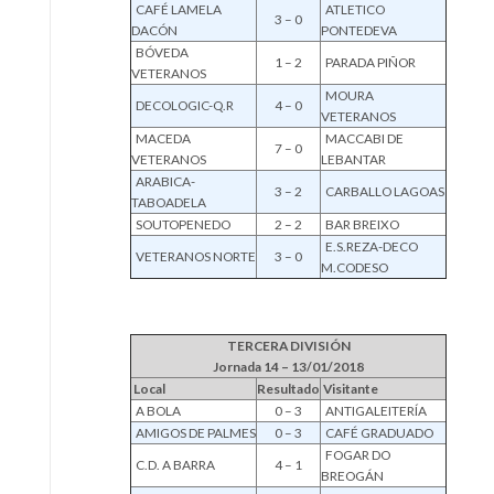
CAFÉ LAMELA
ATLETICO
3 – 0
DACÓN
PONTEDEVA
BÓVEDA
1 – 2
PARADA PIÑOR
VETERANOS
MOURA
DECOLOGIC-Q.R
4 – 0
VETERANOS
MACEDA
MACCABI DE
7 – 0
VETERANOS
LEBANTAR
ARABICA-
3 – 2
CARBALLO LAGOAS
TABOADELA
SOUTOPENEDO
2 – 2
BAR BREIXO
E.S.REZA-DECO
VETERANOS NORTE
3 – 0
M.CODESO
TERCERA DIVISIÓN
Jornada 14 – 13/01/2018
Local
Resultado
Visitante
A BOLA
0 – 3
ANTIGALEITERÍA
AMIGOS DE PALMES
0 – 3
CAFÉ GRADUADO
FOGAR DO
C.D. A BARRA
4 – 1
BREOGÁN