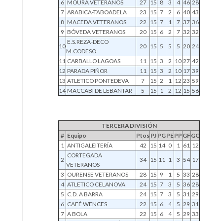
6
MOURA VETERANOS
27
15
8
3
4
46
28
7
ARABICA-TABOADELA
23
15
7
2
6
40
43
8
MACEDA VETERANOS
22
15
7
1
7
37
36
9
BÓVEDA VETERANOS
20
15
6
2
7
32
32
E.S.REZA-DECO
10
20
15
5
5
5
20
24
M.CODESO
11
CARBALLO LAGOAS
11
15
3
2
10
27
42
12
PARADA PIÑOR
11
15
3
2
10
17
39
13
ATLETICO PONTEDEVA
7
15
2
1
12
23
59
14
MACCABI DE LEBANTAR
5
15
1
2
12
15
56
TERCERA DIVISIÓN
#
Equipo
Ptos
PJ
PG
PE
PP
GF
GC
1
ANTIGALEITERÍA
42
15
14
0
1
61
12
CORTEGADA
2
34
15
11
1
3
54
17
VETERANOS
3
OURENSE VETERANOS
28
15
9
1
5
33
28
4
ATLETICO CELANOVA
24
15
7
3
5
36
28
5
C.D. A BARRA
24
15
7
3
5
31
29
6
CAFÉ WENCES
22
15
6
4
5
29
31
7
A BOLA
22
15
6
4
5
29
33