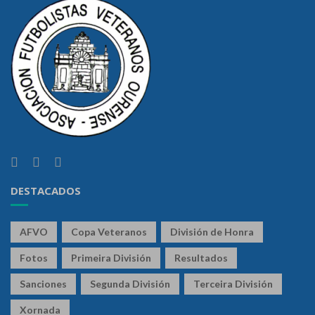
DESTACADOS
AFVO
Copa Veteranos
División de Honra
Fotos
Primeira División
Resultados
Sanciones
Segunda División
Terceira División
Xornada