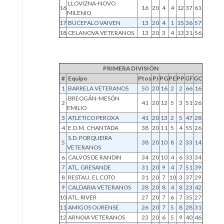
LLOVIZNA-NOVO
16
16
20
4
4
12
37
61
MILENIO
17
BUCEFALO VAIVEN
13
20
4
1
15
36
57
18
CELANOVA VETERANOS
13
20
3
4
13
31
56
PRIMERA DIVISIÓN
#
Equipo
Ptos
PJ
PG
PE
PP
GF
GC
1
BARRELA VETERANOS
50
20
16
2
2
66
16
BREOGÁN-MESÓN
2
41
20
12
5
3
51
26
EMILIO
3
ATLETICO PEROXA
41
20
13
2
5
47
28
4
E.D.M. CHANTADA
38
20
11
5
4
55
26
S.D. PORQUEIRA
5
38
20
10
8
2
33
14
VETERANOS
6
CALVOS DE RANDIN
34
20
10
4
6
33
34
7
ATL. GRESANDE
31
20
9
4
7
51
39
8
RESTAU. EL COTO
31
20
7
10
3
37
29
9
CALDARIA VETERANOS
28
20
8
4
8
23
42
10
ATL. RIVER
27
20
7
6
7
35
27
11
AMIGOS OURENSE
26
20
7
5
8
28
31
12
ARNOIA VETERANOS
23
20
6
5
9
40
46