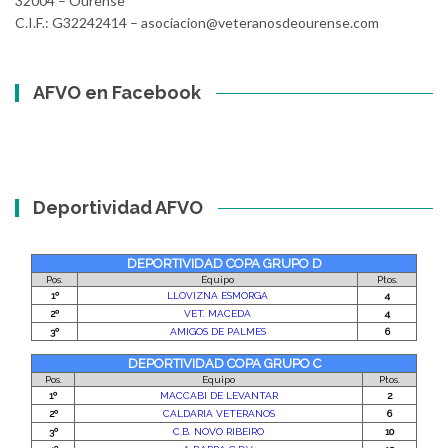
32004 – Ourense
C.I.F.: G32242414 – asociacion@veteranosdeourense.com
AFVO en Facebook
Deportividad AFVO