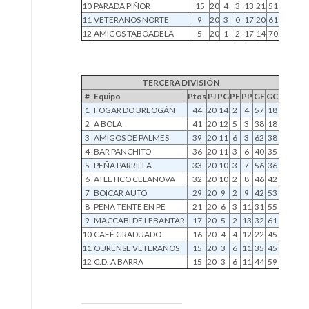
10
PARADA PIÑOR
15
20
4
3
13
21
51
11
VETERANOS NORTE
9
20
3
0
17
20
61
12
AMIGOS TABOADELA
5
20
1
2
17
14
70
TERCERA DIVISIÓN
#
Equipo
Ptos
PJ
PG
PE
PP
GF
GC
1
FOGAR DO BREOGÁN
44
20
14
2
4
57
18
2
A BOLA
41
20
12
5
3
38
18
3
AMIGOS DE PALMES
39
20
11
6
3
62
38
4
BAR PANCHITO
36
20
11
3
6
40
35
5
PEÑA PARRILLA
33
20
10
3
7
56
36
6
ATLETICO CELANOVA
32
20
10
2
8
46
42
7
BOICAR AUTO
29
20
9
2
9
42
53
8
PEÑA TENTE EN PE
21
20
6
3
11
31
55
9
MACCABI DE LEBANTAR
17
20
5
2
13
32
61
10
CAFÉ GRADUADO
16
20
4
4
12
22
45
11
OURENSE VETERANOS
15
20
3
6
11
35
45
12
C.D. A BARRA
15
20
3
6
11
44
59