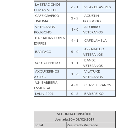
LA ESTACIÓN DE
6 – 1
VILAR DE ASTRES
LOMAN-VELLE
CAFÉ GRÁFICO-
AGUSTÍN
2 – 5
TRAUMA.
POLIGONO
VETERANOS
A.D. IRIXO
1 – 0
POLIGONO
VETERANOS
BARBADAS-OUREN
4 – 1
CAFÉ LAMELA
EXPRES
ARRABALDO
BAR PACO
5 – 0
VETERANOS
BANDE
SOUTOPENEDO
1 – 1
VETERANOS
AXOUXERIÑOS
VILATUXE
1 – 6
A.C.D.C.
VETERANOS
V.N.BARBERÍA
4 – 3
CEA VETERANOS
ESMORGA
LALIN-2001
0 – 2
BAR BREIXO
SEGUNDA DIVISIÓN B
Jornada 20 – 09/02/2019
Local
Resultado
Visitante