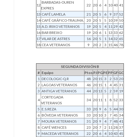
BARBADAS-OUREN
12
22
20
6
4
10
40
41
EXPRES
13
CAFÉ LAMELA
21
20
5
6
9
37
52
14
CAFÉ GRÁFICO-TRAUMA.
20
20
5
5
10
39
50
15
A.D. IRIXO VETERANOS
19
20
5
4
11
29
42
16
BAR BREIXO
19
20
6
1
13
33
62
17
VILAR DE ASTRES
16
20
5
1
14
32
65
18
CEA VETERANOS
9
20
2
3
15
46
78
SEGUNDA DIVISIÓN B
#
Equipo
Ptos
PJ
PG
PE
PP
GF
GC
1
DECOLOGIC-Q.R
48
20
15
3
2
53
20
2
LAGOAS VETERANOS
46
20
15
1
4
45
31
3
ANTIGA VETERANOS
44
20
13
5
2
59
19
CORTEGADA
4
34
20
11
1
8
52
33
VETERANOS
5
E.S.REZA
33
20
9
6
5
44
30
6
BÓVEDA VETERANOS
33
20
10
3
7
45
34
7
MOURA VETERANOS
31
20
9
4
7
48
41
8
CAFÉ WENCES
23
20
7
2
11
28
37
9
MACEDA VETERANOS
22
20
6
4
10
43
45