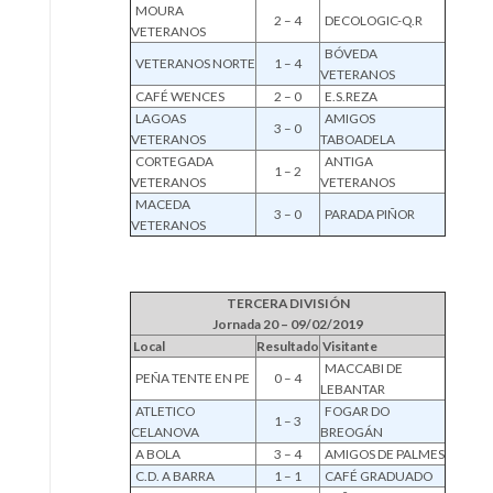
MOURA
2 – 4
DECOLOGIC-Q.R
VETERANOS
BÓVEDA
VETERANOS NORTE
1 – 4
VETERANOS
CAFÉ WENCES
2 – 0
E.S.REZA
LAGOAS
AMIGOS
3 – 0
VETERANOS
TABOADELA
CORTEGADA
ANTIGA
1 – 2
VETERANOS
VETERANOS
MACEDA
3 – 0
PARADA PIÑOR
VETERANOS
TERCERA DIVISIÓN
Jornada 20 – 09/02/2019
Local
Resultado
Visitante
MACCABI DE
PEÑA TENTE EN PE
0 – 4
LEBANTAR
ATLETICO
FOGAR DO
1 – 3
CELANOVA
BREOGÁN
A BOLA
3 – 4
AMIGOS DE PALMES
C.D. A BARRA
1 – 1
CAFÉ GRADUADO