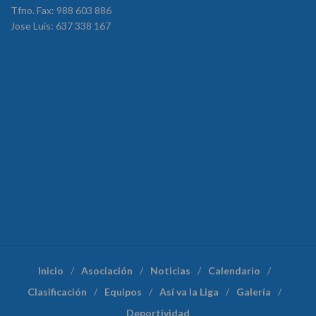
Tfno. Fax: 988 603 886
Jose Luis: 637 338 167
Inicio
Asociación
Noticias
Calendario
Clasificación
Equipos
Así va la Liga
Galería
Deportividad