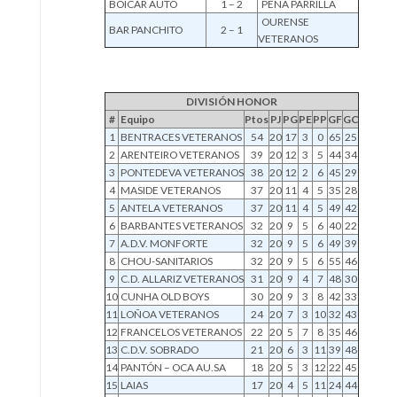
BOICAR AUTO
1 – 2
PEÑA PARRILLA
OURENSE
BAR PANCHITO
2 – 1
VETERANOS
DIVISIÓN HONOR
#
Equipo
Ptos
PJ
PG
PE
PP
GF
GC
1
BENTRACES VETERANOS
54
20
17
3
0
65
25
2
ARENTEIRO VETERANOS
39
20
12
3
5
44
34
3
PONTEDEVA VETERANOS
38
20
12
2
6
45
29
4
MASIDE VETERANOS
37
20
11
4
5
35
28
5
ANTELA VETERANOS
37
20
11
4
5
49
42
6
BARBANTES VETERANOS
32
20
9
5
6
40
22
7
A.D.V. MONFORTE
32
20
9
5
6
49
39
8
CHOU-SANITARIOS
32
20
9
5
6
55
46
9
C.D. ALLARIZ VETERANOS
31
20
9
4
7
48
30
10
CUNHA OLD BOYS
30
20
9
3
8
42
33
11
LOÑOA VETERANOS
24
20
7
3
10
32
43
12
FRANCELOS VETERANOS
22
20
5
7
8
35
46
13
C.D.V. SOBRADO
21
20
6
3
11
39
48
14
PANTÓN – OCA AU.SA
18
20
5
3
12
22
45
15
LAIAS
17
20
4
5
11
24
44