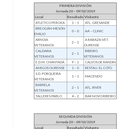
PRIMERA DIVISIÓN
Jornada 20 – 09/02/2019
Local
Resultado
Visitante
ATLETICO PEROXA
1 – 1
ATL. GRESANDE
BREOGÁN-MESÓN
0 – 0
AA – CLINIC
EMILIO
ARNOIA
A RABAZA-VET.
2 – 1
VETERANOS
OURENSE
CALDARIA
RIBEIRO
2 – 1
VETERANOS
VETERANOS
E.D.M. CHANTADA
9 – 1
CALVOS DE RANDIN
AMIGOS OURENSE
1 – 0
RESTAU. EL COTO
S.D. PORQUEIRA
1 – 1
MACENDO
VETERANOS
BARRELA
2 – 1
ATL. RIVER
VETERANOS
TALLERES PABLO
4 – 2
BAR NOVO RIBEIRO
SEGUNDA DIVISIÓN
Jornada 20 – 09/02/2019
Local
Resultado
Visitante