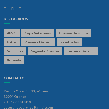
DESTACADOS
AFVO
Copa Veteranos
División de Honra
Fotos
Primeira División
Resultados
Sanciones
Segunda División
Terceira División
Xornada
CONTACTO
Rua do Orcellón, 29, sótano
32004 Orense
C.I.F.: G32242414
veteranosourense@gmail.com