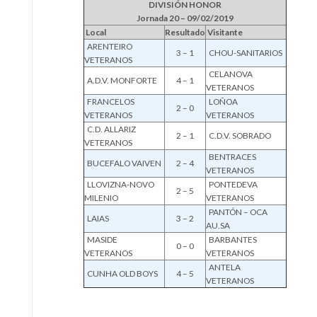
DIVISIÓN HONOR
Jornada 20 – 09/02/2019
Local
Resultado
Visitante
ARENTEIRO
3 – 1
CHOU-SANITARIOS
VETERANOS
CELANOVA
A.D.V. MONFORTE
4 – 1
VETERANOS
FRANCELOS
LOÑOA
2 – 0
VETERANOS
VETERANOS
C.D. ALLARIZ
2 – 1
C.D.V. SOBRADO
VETERANOS
BENTRACES
BUCEFALO VAIVEN
2 – 4
VETERANOS
LLOVIZNA-NOVO
PONTEDEVA
2 – 5
MILENIO
VETERANOS
PANTÓN – OCA
LAIAS
3 – 2
AU.SA
MASIDE
BARBANTES
0 – 0
VETERANOS
VETERANOS
ANTELA
CUNHA OLD BOYS
4 – 5
VETERANOS