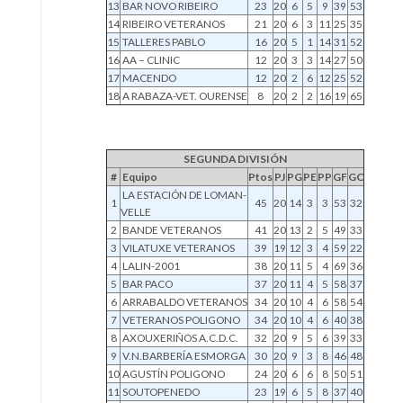
13
BAR NOVO RIBEIRO
23
20
6
5
9
39
53
14
RIBEIRO VETERANOS
21
20
6
3
11
25
35
15
TALLERES PABLO
16
20
5
1
14
31
52
16
AA – CLINIC
12
20
3
3
14
27
50
17
MACENDO
12
20
2
6
12
25
52
18
A RABAZA-VET. OURENSE
8
20
2
2
16
19
65
SEGUNDA DIVISIÓN
#
Equipo
Ptos
PJ
PG
PE
PP
GF
GC
LA ESTACIÓN DE LOMAN-
1
45
20
14
3
3
53
32
VELLE
2
BANDE VETERANOS
41
20
13
2
5
49
33
3
VILATUXE VETERANOS
39
19
12
3
4
59
22
4
LALIN-2001
38
20
11
5
4
69
36
5
BAR PACO
37
20
11
4
5
58
37
6
ARRABALDO VETERANOS
34
20
10
4
6
58
54
7
VETERANOS POLIGONO
34
20
10
4
6
40
38
8
AXOUXERIÑOS A.C.D.C.
32
20
9
5
6
39
33
9
V.N.BARBERÍA ESMORGA
30
20
9
3
8
46
48
10
AGUSTÍN POLIGONO
24
20
6
6
8
50
51
11
SOUTOPENEDO
23
19
6
5
8
37
40