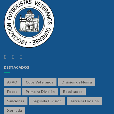
DESTACADOS
AFVO
Copa Veteranos
División de Honra
Fotos
Primeira División
Resultados
Sanciones
Segunda División
Terceira División
Xornada