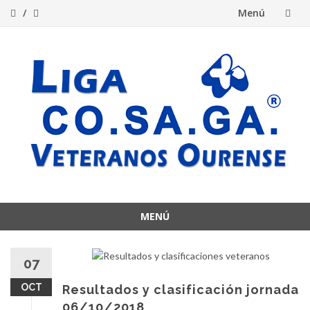
Menú
Saltar
al
contenido
MENÚ
Saltar
al
07
contenido
OCT
Resultados y clasificación jornada
06/10/2018