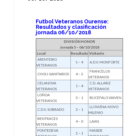
Futbol Veteranos Ourense:
Resultados y clasificación
jornada 06/10/2018
DIVISIÓN HONOR
Jornada 5 – 06/10/2018
Local
Resultado
Visitante
ARENTEIRO
5 – 4
A.D.V. MONFORTE
VETERANOS
FRANCELOS
CHOU-SANITARIOS
4 – 2
VETERANOS
CELANOVA
C.D. ALLARIZ
1 – 4
VETERANOS
VETERANOS
LOÑOA
3 – 1
BUCEFALO VAIVEN
VETERANOS
LLOVIZNA-NOVO
C.D.V. SOBRADO
3 – 1
MILENIO
BENTRACES
4 – 0
LAIAS
VETERANOS
PONTEDEVA
MASIDE
2 – 1