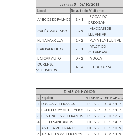
Jornada 5 – 06/10/2018
Local
Resultado
Visitante
FOGAR DO
AMIGOS DE PALMES
2 – 1
BREOGÁN
MACCABI DE
CAFÉ GRADUADO
3 – 2
LEBANTAR
PEÑA PARRILLA
1 – 2
PEÑA TENTE EN PE
ATLETICO
BAR PANCHITO
2 – 1
CELANOVA
BOICAR AUTO
0 – 2
A BOLA
OURENSE
4 – 4
C.D. A BARRA
VETERANOS
DIVISIÓN HONOR
#
Equipo
Ptos
PJ
PG
PE
PP
GF
GC
1
LOÑOA VETERANOS
15
5
5
0
0
14
7
2
PONTEDEVA VETERANOS
12
5
4
0
1
14
7
3
BENTRACES VETERANOS
11
5
3
2
0
17
6
4
CHOU-SANITARIOS
10
5
3
1
1
14
7
5
ANTELA VETERANOS
10
5
3
1
1
10
9
6
ARENTEIRO VETERANOS
9
5
3
0
2
13
9