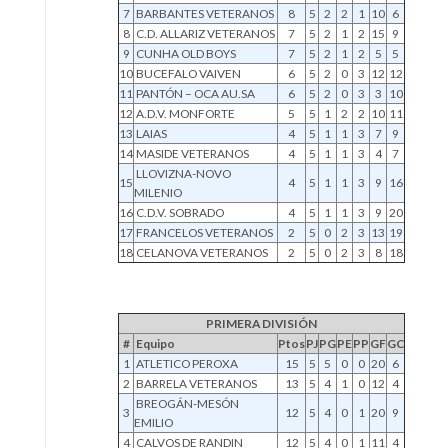
7
BARBANTES VETERANOS
8
5
2
2
1
10
6
8
C.D. ALLARIZ VETERANOS
7
5
2
1
2
15
9
9
CUNHA OLD BOYS
7
5
2
1
2
5
5
10
BUCEFALO VAIVEN
6
5
2
0
3
12
12
11
PANTÓN – OCA AU.SA
6
5
2
0
3
3
10
12
A.D.V. MONFORTE
5
5
1
2
2
10
11
13
LAIAS
4
5
1
1
3
7
9
14
MASIDE VETERANOS
4
5
1
1
3
4
7
LLOVIZNA-NOVO
15
4
5
1
1
3
9
16
MILENIO
16
C.D.V. SOBRADO
4
5
1
1
3
9
20
17
FRANCELOS VETERANOS
2
5
0
2
3
13
19
18
CELANOVA VETERANOS
2
5
0
2
3
8
18
PRIMERA DIVISIÓN
#
Equipo
Ptos
PJ
PG
PE
PP
GF
GC
1
ATLETICO PEROXA
15
5
5
0
0
20
6
2
BARRELA VETERANOS
13
5
4
1
0
12
4
BREOGÁN-MESÓN
3
12
5
4
0
1
20
9
EMILIO
4
CALVOS DE RANDIN
12
5
4
0
1
11
4