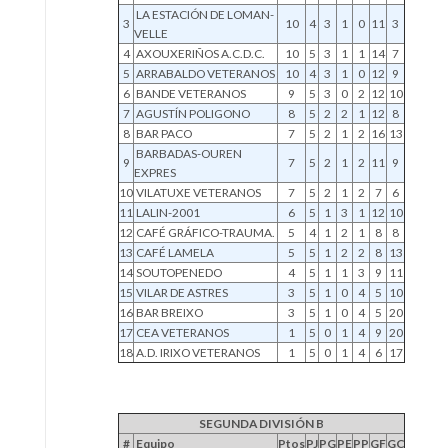
LA ESTACIÓN DE LOMAN-
3
10
4
3
1
0
11
3
VELLE
4
AXOUXERIÑOS A.C.D.C.
10
5
3
1
1
14
7
5
ARRABALDO VETERANOS
10
4
3
1
0
12
9
6
BANDE VETERANOS
9
5
3
0
2
12
10
7
AGUSTÍN POLIGONO
8
5
2
2
1
12
8
8
BAR PACO
7
5
2
1
2
16
13
BARBADAS-OUREN
9
7
5
2
1
2
11
9
EXPRES
10
VILATUXE VETERANOS
7
5
2
1
2
7
6
11
LALIN-2001
6
5
1
3
1
12
10
12
CAFÉ GRÁFICO-TRAUMA.
5
4
1
2
1
8
8
13
CAFÉ LAMELA
5
5
1
2
2
8
13
14
SOUTOPENEDO
4
5
1
1
3
9
11
15
VILAR DE ASTRES
3
5
1
0
4
5
10
16
BAR BREIXO
3
5
1
0
4
5
20
17
CEA VETERANOS
1
5
0
1
4
9
20
18
A.D. IRIXO VETERANOS
1
5
0
1
4
6
17
SEGUNDA DIVISIÓN B
#
Equipo
Ptos
PJ
PG
PE
PP
GF
GC