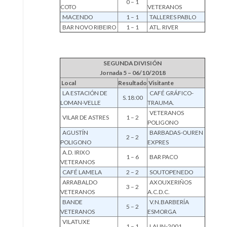
0 – 1
COTO
VETERANOS
MACENDO
1 – 1
TALLERES PABLO
BAR NOVO RIBEIRO
1 – 1
ATL. RIVER
SEGUNDA DIVISIÓN
Jornada 5 – 06/10/2018
Local
Resultado
Visitante
LA ESTACIÓN DE
CAFÉ GRÁFICO-
S.18:00
LOMAN-VELLE
TRAUMA.
VETERANOS
VILAR DE ASTRES
1 – 2
POLIGONO
AGUSTÍN
BARBADAS-OUREN
2 – 2
POLIGONO
EXPRES
A.D. IRIXO
1 – 6
BAR PACO
VETERANOS
CAFÉ LAMELA
2 – 2
SOUTOPENEDO
ARRABALDO
AXOUXERIÑOS
3 – 2
VETERANOS
A.C.D.C.
BANDE
V.N.BARBERÍA
5 – 2
VETERANOS
ESMORGA
VILATUXE
1 – 1
LALIN-2001