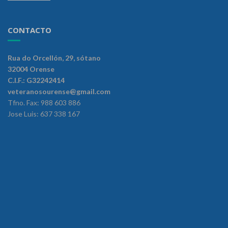
CONTACTO
Rua do Orcellón, 29, sótano
32004 Orense
C.I.F.: G32242414
veteranosourense@gmail.com
Tfno. Fax: 988 603 886
Jose Luis: 637 338 167