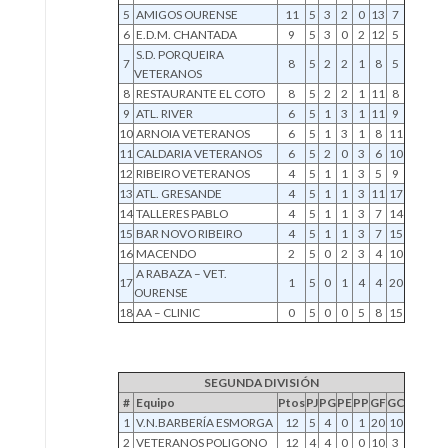
5
AMIGOS OURENSE
11
5
3
2
0
13
7
6
E.D.M. CHANTADA
9
5
3
0
2
12
5
S.D. PORQUEIRA
7
8
5
2
2
1
8
5
VETERANOS
8
RESTAURANTE EL COTO
8
5
2
2
1
11
8
9
ATL. RIVER
6
5
1
3
1
11
9
10
ARNOIA VETERANOS
6
5
1
3
1
8
11
11
CALDARIA VETERANOS
6
5
2
0
3
6
10
12
RIBEIRO VETERANOS
4
5
1
1
3
5
9
13
ATL. GRESANDE
4
5
1
1
3
11
17
14
TALLERES PABLO
4
5
1
1
3
7
14
15
BAR NOVO RIBEIRO
4
5
1
1
3
7
15
16
MACENDO
2
5
0
2
3
4
10
A RABAZA – VET.
17
1
5
0
1
4
4
20
OURENSE
18
AA – CLINIC
0
5
0
0
5
8
15
SEGUNDA DIVISIÓN
#
Equipo
Ptos
PJ
PG
PE
PP
GF
GC
1
V.N.BARBERÍA ESMORGA
12
5
4
0
1
20
10
2
VETERANOS POLIGONO
12
4
4
0
0
10
3