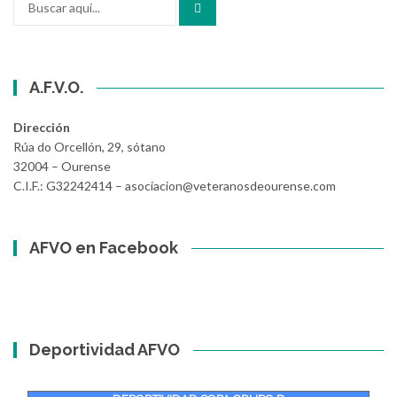
por:
A.F.V.O.
Dirección
Rúa do Orcellón, 29, sótano
32004 – Ourense
C.I.F.: G32242414 – asociacion@veteranosdeourense.com
AFVO en Facebook
Deportividad AFVO