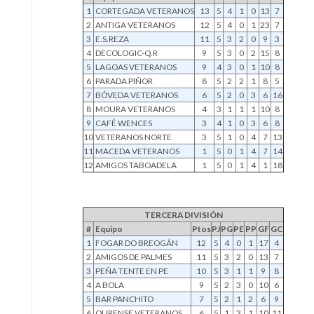
1
CORTEGADA VETERANOS
13
5
4
1
0
13
7
2
ANTIGA VETERANOS
12
5
4
0
1
23
7
3
E.S.REZA
11
5
3
2
0
9
3
4
DECOLOGIC-Q.R
9
5
3
0
2
15
8
5
LAGOAS VETERANOS
9
4
3
0
1
10
8
6
PARADA PIÑOR
8
5
2
2
1
8
5
7
BÓVEDA VETERANOS
6
5
2
0
3
6
16
8
MOURA VETERANOS
4
3
1
1
1
10
8
9
CAFÉ WENCES
3
4
1
0
3
6
8
10
VETERANOS NORTE
3
5
1
0
4
7
13
11
MACEDA VETERANOS
1
5
0
1
4
7
14
12
AMIGOS TABOADELA
1
5
0
1
4
1
18
TERCERA DIVISIÓN
#
Equipo
Ptos
PJ
PG
PE
PP
GF
GC
1
FOGAR DO BREOGÁN
12
5
4
0
1
17
4
2
AMIGOS DE PALMES
11
5
3
2
0
13
7
3
PEÑA TENTE EN PE
10
5
3
1
1
9
8
4
A BOLA
9
5
2
3
0
10
6
5
BAR PANCHITO
7
5
2
1
2
6
9
6
OURENSE VETERANOS
6
5
1
3
1
10
11