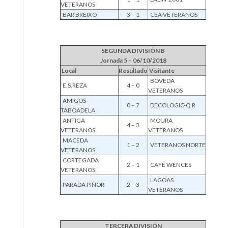
VETERANOS
BAR BREIXO
3 – 1
CEA VETERANOS
SEGUNDA DIVISIÓN B
Jornada 5 – 06/10/2018
Local
Resultado
Visitante
BÓVEDA
E.S.REZA
4 – 0
VETERANOS
AMIGOS
0 – 7
DECOLOGIC-Q.R
TABOADELA
ANTIGA
MOURA
4 – 3
VETERANOS
VETERANOS
MACEDA
1 – 2
VETERANOS NORTE
VETERANOS
CORTEGADA
2 – 1
CAFÉ WENCES
VETERANOS
LAGOAS
PARADA PIÑOR
2 – 3
VETERANOS
TERCERA DIVISIÓN