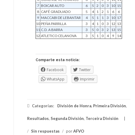
7
BOICAR AUTO
6
5
2
0
3
10
15
8
CAFÉ GRADUADO
5
4
1
2
1
6
6
9
MACCABI DE LEBANTAR
4
5
1
1
3
10
17
10
PEÑA PARRILLA
3
4
1
0
3
12
13
11
C.D. A BARRA
3
5
0
3
2
13
15
12
ATLETICO CELANOVA
3
5
1
0
4
9
14
Comparte esta noticia:
Facebook
Twitter
WhatsApp
Imprimir
Categorías:
División de Honra
,
Primeira División
,
Resultados
,
Segunda División
,
Terceira División
/
Sin respuestas
/
por
AFVO