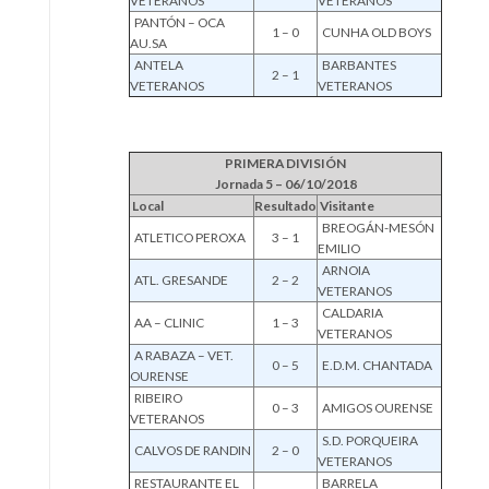
VETERANOS
VETERANOS
PANTÓN – OCA
1 – 0
CUNHA OLD BOYS
AU.SA
ANTELA
BARBANTES
2 – 1
VETERANOS
VETERANOS
PRIMERA DIVISIÓN
Jornada 5 – 06/10/2018
Local
Resultado
Visitante
BREOGÁN-MESÓN
ATLETICO PEROXA
3 – 1
EMILIO
ARNOIA
ATL. GRESANDE
2 – 2
VETERANOS
CALDARIA
AA – CLINIC
1 – 3
VETERANOS
A RABAZA – VET.
0 – 5
E.D.M. CHANTADA
OURENSE
RIBEIRO
0 – 3
AMIGOS OURENSE
VETERANOS
S.D. PORQUEIRA
CALVOS DE RANDIN
2 – 0
VETERANOS
RESTAURANTE EL
BARRELA