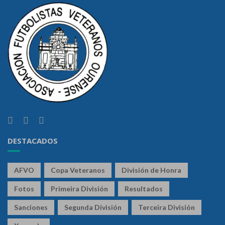
DESTACADOS
AFVO
Copa Veteranos
División de Honra
Fotos
Primeira División
Resultados
Sanciones
Segunda División
Terceira División