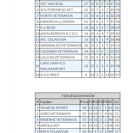
5
VET. MACEDA
27
15
8
3
4
37
26
6
SOUTOPENEDO VET.
22
15
7
1
7
39
30
7
NORTE VETERANOS
21
15
6
3
6
32
28
8
ESMORGA LLOVIZNA
20
15
6
2
7
33
36
9
E.S. REZA
18
15
5
3
7
28
29
10
AXOUXERIÑOS A.C.D.C.
16
15
4
4
7
29
32
11
ATL. CELANOVA
16
15
5
1
9
26
40
12
ARRABALDO VETERANOS
16
15
5
1
9
19
51
13
CALDARIA VETERANOS
14
15
3
5
7
25
35
14
LAGOAS VETERANOS
13
15
3
4
8
22
34
CAFÉ GRÁFICO
15
12
15
3
3
9
23
58
TRAUMASPORT
16
A.D.V. IRIXO
8
15
2
2
11
20
37
TERCERA DIVISIÓN
#
Equipo
Ptos
PJ
PG
PE
PP
GF
GC
1
VILAR DE ASTRES
38
15
12
2
1
61
28
2
LEIRO VETERANOS
35
15
10
5
0
56
21
3
PADERNE VETERANOS
33
15
10
3
2
40
12
4
A BOLA VET.
32
15
10
2
3
58
20
5
RAYO CELANOVA
30
15
9
3
3
49
17