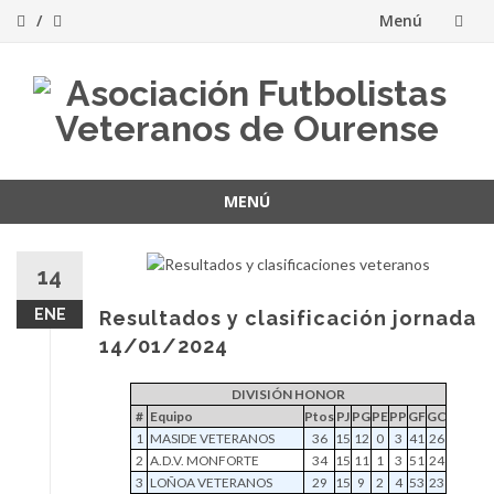
Menú
Saltar
al
contenido
MENÚ
Saltar
al
14
contenido
ENE
Resultados y clasificación jornada
14/01/2024
DIVISIÓN HONOR
#
Equipo
Ptos
PJ
PG
PE
PP
GF
GC
1
MASIDE VETERANOS
36
15
12
0
3
41
26
2
A.D.V. MONFORTE
34
15
11
1
3
51
24
3
LOÑOA VETERANOS
29
15
9
2
4
53
23