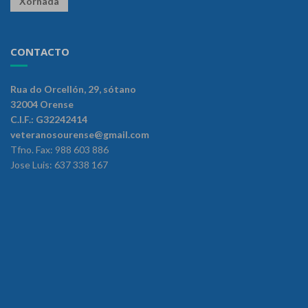
Xornada
CONTACTO
Rua do Orcellón, 29, sótano
32004 Orense
C.I.F.: G32242414
veteranosourense@gmail.com
Tfno. Fax: 988 603 886
Jose Luis: 637 338 167