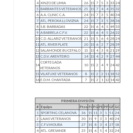
4
XINZO DE LIMIA
26
15
7
5
3
33
24
5
BARBANTES VETERANOS
25
15
7
4
4
35
32
6
A.A. CLINIC C.A.
24
15
7
3
5
40
34
7
ATL. PEROXA LLOVIZNA
24
15
7
3
5
38
36
8
S.B. BARBADAS
22
15
6
4
5
49
33
9
A BARRELA C.F.V.
22
15
6
4
5
26
22
10
C.D. ALLARIZ VETERANOS
21
15
5
6
4
28
24
11
ATL. RIVER PLATE
20
15
6
2
7
28
39
12
SALAMONDE BUCEFALO
15
15
4
3
8
21
29
13
C.D.V. ARENTEIRO
14
15
4
2
9
27
44
CORTEGADA
14
10
15
2
4
9
24
42
VETERANOS
15
VILATUXE VETERANOS
8
15
2
2
11
18
52
16
E.D.M. CHANTADA
7
15
2
1
12
14
42
PRIMERA DIVISIÓN
#
Equipo
Ptos
PJ
PG
PE
PP
GF
GC
1
SPORTING CELANOVA
36
15
11
3
1
51
24
2
LAIAS VETERANOS
30
15
9
3
3
40
24
3
C.F.V.MOURA
27
15
8
3
4
27
18
4
ATL. GRESANDE
23
15
6
5
4
32
24