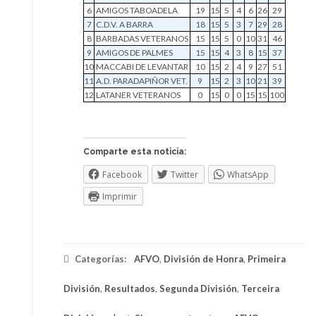
6
AMIGOS TABOADELA
19
15
5
4
6
26
29
7
C.D.V. A BARRA
18
15
5
3
7
29
28
8
BARBADAS VETERANOS
15
15
5
0
10
31
46
9
AMIGOS DE PALMES
15
15
4
3
8
15
37
10
MACCABI DE LEVANTAR
10
15
2
4
9
27
51
11
A.D. PARADAPIÑOR VET.
9
15
2
3
10
21
39
12
LATANER VETERANOS
0
15
0
0
15
15
100
Comparte esta noticia:
Facebook
Twitter
WhatsApp
Imprimir
Categorías:
AFVO
,
División de Honra
,
Primeira
División
,
Resultados
,
Segunda División
,
Terceira