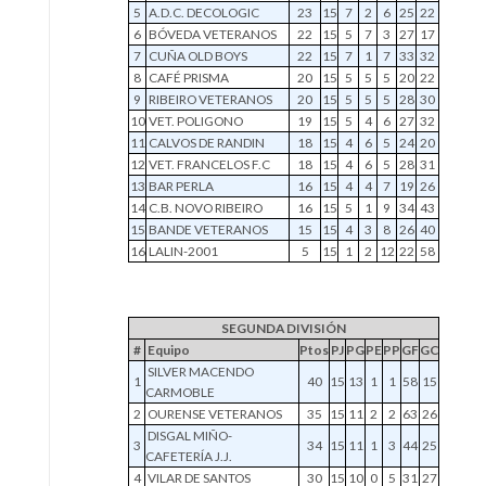
5
A.D.C. DECOLOGIC
23
15
7
2
6
25
22
6
BÓVEDA VETERANOS
22
15
5
7
3
27
17
7
CUÑA OLD BOYS
22
15
7
1
7
33
32
8
CAFÉ PRISMA
20
15
5
5
5
20
22
9
RIBEIRO VETERANOS
20
15
5
5
5
28
30
10
VET. POLIGONO
19
15
5
4
6
27
32
11
CALVOS DE RANDIN
18
15
4
6
5
24
20
12
VET. FRANCELOS F.C
18
15
4
6
5
28
31
13
BAR PERLA
16
15
4
4
7
19
26
14
C.B. NOVO RIBEIRO
16
15
5
1
9
34
43
15
BANDE VETERANOS
15
15
4
3
8
26
40
16
LALIN-2001
5
15
1
2
12
22
58
SEGUNDA DIVISIÓN
#
Equipo
Ptos
PJ
PG
PE
PP
GF
GC
SILVER MACENDO
1
40
15
13
1
1
58
15
CARMOBLE
2
OURENSE VETERANOS
35
15
11
2
2
63
26
DISGAL MIÑO-
3
34
15
11
1
3
44
25
CAFETERÍA J.J.
4
VILAR DE SANTOS
30
15
10
0
5
31
27