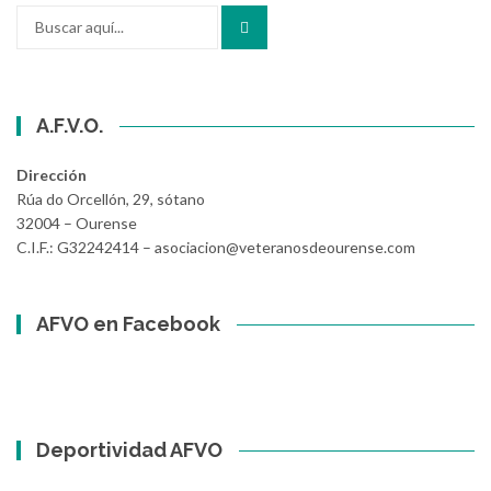
Buscar
por:
A.F.V.O.
Dirección
Rúa do Orcellón, 29, sótano
32004 – Ourense
C.I.F.: G32242414 – asociacion@veteranosdeourense.com
AFVO en Facebook
Deportividad AFVO