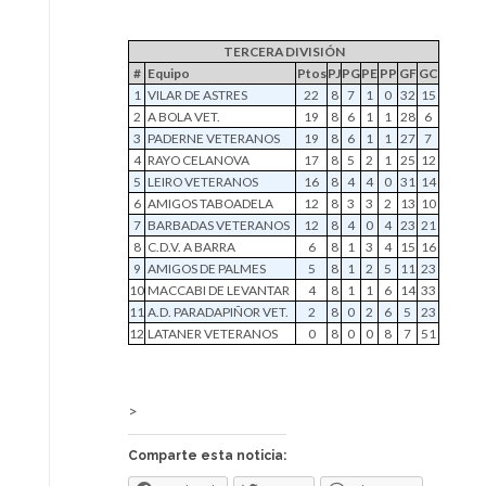
TERCERA DIVISIÓN
#
Equipo
Ptos
PJ
PG
PE
PP
GF
GC
1
VILAR DE ASTRES
22
8
7
1
0
32
15
2
A BOLA VET.
19
8
6
1
1
28
6
3
PADERNE VETERANOS
19
8
6
1
1
27
7
4
RAYO CELANOVA
17
8
5
2
1
25
12
5
LEIRO VETERANOS
16
8
4
4
0
31
14
6
AMIGOS TABOADELA
12
8
3
3
2
13
10
7
BARBADAS VETERANOS
12
8
4
0
4
23
21
8
C.D.V. A BARRA
6
8
1
3
4
15
16
9
AMIGOS DE PALMES
5
8
1
2
5
11
23
10
MACCABI DE LEVANTAR
4
8
1
1
6
14
33
11
A.D. PARADAPIÑOR VET.
2
8
0
2
6
5
23
12
LATANER VETERANOS
0
8
0
0
8
7
51
>
Comparte esta noticia: