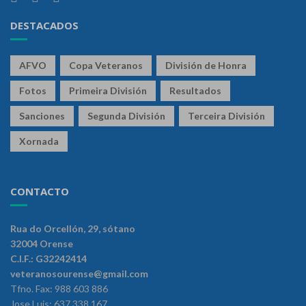
DESTACADOS
AFVO
Copa Veteranos
División de Honra
Fotos
Primeira División
Resultados
Sanciones
Segunda División
Terceira División
Xornada
CONTACTO
Rua do Orcellón, 29, sótano
32004 Orense
C.I.F.: G32242414
veteranosourense@gmail.com
Tfno. Fax: 988 603 886
Jose Luis: 637 338 167