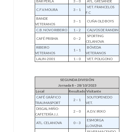
BAR PERLA
3 – 0
ATL. GRESANDE
VET. FRANCELOS
C.F.V.MOURA
3 – 1
F.C
BANDE
3 – 1
CUÑA OLD BOYS
VETERANOS
C.B. NOVO RIBEIRO
1 – 2
CALVOS DE RANDIN
SPORTING
CAFÉ PRISMA
0 – 2
CELANOVA
RIBEIRO
BÓVEDA
1 – 1
VETERANOS
VETERANOS
LALIN-2001
1 – 0
VET. POLIGONO
SEGUNDA DIVISIÓN
Jornada 8 – 28/10/2023
Local
Resultado
Visitante
CAFÉ GRÁFICO
SOUTOPENEDO
2 – 1
TRAUMASPORT
VET.
DISGAL MIÑO-
2 – 0
A.D.V. IRIXO
CAFETERÍA J.J.
ESMORGA
ATL. CELANOVA
0 – 3
LLOVIZNA
SILVER MACENDO