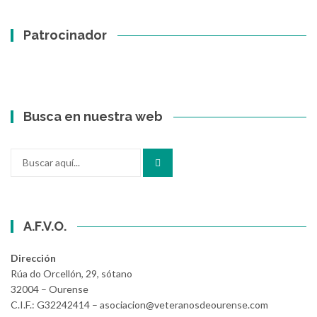
Patrocinador
Busca en nuestra web
Buscar
por:
A.F.V.O.
Dirección
Rúa do Orcellón, 29, sótano
32004 – Ourense
C.I.F.: G32242414 – asociacion@veteranosdeourense.com