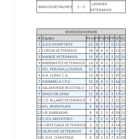
LATANER
AMIGOS DE PALMES
5 – 2
VETERANOS
DIVISIÓN HONOR
#
Equipo
Ptos
PJ
PG
PE
PP
GF
GC
1
A.D.V. MONFORTE
22
8
7
1
0
31
11
2
LOÑOA VETERANOS
18
8
6
0
2
31
10
3
MASIDE VETERANOS
15
8
5
0
3
25
20
4
BARBANTES VETERANOS
14
8
4
2
2
25
23
5
ATL. PEROXA LLOVIZNA
13
7
4
1
2
19
12
6
A.A. CLINIC C.A.
13
8
4
1
3
19
16
7
A BARRELA C.F.V.
13
8
4
1
3
16
13
8
SALAMONDE BUCEFALO
12
8
3
3
2
11
11
9
XINZO DE LIMIA
11
8
3
2
3
17
17
10
C.D. ALLARIZ VETERANOS
9
8
2
3
3
13
12
11
ATL. RIVER PLATE
9
8
3
0
5
15
27
12
S.B. BARBADAS
8
8
2
2
4
28
21
13
C.D.V. ARENTEIRO
8
7
2
2
3
17
26
14
CORTEGADA VETERANOS
6
8
1
3
4
14
23
15
VILATUXE VETERANOS
4
8
1
1
6
9
28
16
E.D.M. CHANTADA
3
8
1
0
7
8
28