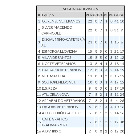
SEGUNDA DIVISIÓN
#
Equipo
Ptos
PJ
PG
PE
PP
GF
GC
1
OURENSE VETERANOS
22
8
7
1
0
41
10
SILVER MACENDO
2
22
8
7
1
0
31
9
CARMOBLE
DISGAL MIÑO-CAFETERÍA
3
21
8
7
0
1
18
6
J.J.
4
ESMORGA LLOVIZNA
15
8
5
0
3
21
17
5
VILAR DE SANTOS
15
8
5
0
3
12
12
6
NORTE VETERANOS
13
8
4
1
3
18
14
7
CALDARIA VETERANOS
12
8
3
3
2
14
15
8
VET. MACEDA
11
8
3
2
3
18
15
9
SOUTOPENEDO VET.
10
8
3
1
4
19
15
10
E.S. REZA
9
8
3
0
5
17
19
11
ATL. CELANOVA
7
8
2
1
5
11
24
12
ARRABALDO VETERANOS
7
8
2
1
5
4
26
13
LAGOAS VETERANOS
6
8
1
3
4
10
16
14
AXOUXERIÑOS A.C.D.C.
5
8
1
2
5
14
16
CAFÉ GRÁFICO
15
5
8
1
2
5
12
38
TRAUMASPORT
16
A.D.V. IRIXO
2
8
0
2
6
12
20