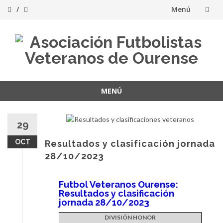
Menú
Saltar
al
contenido
MENÚ
Saltar
al
29
contenido
OCT
Resultados y clasificación jornada
28/10/2023
Futbol Veteranos Ourense:
Resultados y clasificación
jornada 28/10/2023
DIVISIÓN HONOR