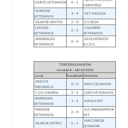
NORTE VETERANOS
0 – 1
CARMOBLE
OURENSE
4 – 4
VET. MACEDA
VETERANOS
VILAR DE SANTOS
2 – 0
E.S. REZA
LAGOAS
CALDARIA
2 – 2
VETERANOS
VETERANOS
ARRABALDO
AXOUXERIÑOS
0 – 0
VETERANOS
A.C.D.C.
TERCERA DIVISIÓN
Jornada 8 – 28/10/2023
Local
Resultado
Visitante
AMIGOS
0 – 0
RAYO CELANOVA
TABOADELA
C.D.V. A BARRA
3 – 3
LEIRO VETERANOS
BARBADAS
1 – 3
A BOLA VET.
VETERANOS
PADERNE
A.D. PARADAPIÑOR
2 – 0
VETERANOS
VET.
MACCABI DE
VILAR DE ASTRES
5 – 2
LEVANTAR