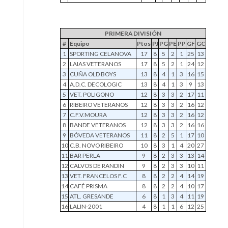
PRIMERA DIVISIÓN
#
Equipo
Ptos
PJ
PG
PE
PP
GF
GC
1
SPORTING CELANOVA
17
8
5
2
1
25
13
2
LAIAS VETERANOS
17
8
5
2
1
24
12
3
CUÑA OLD BOYS
13
8
4
1
3
16
15
4
A.D.C. DECOLOGIC
13
8
4
1
3
9
13
5
VET. POLIGONO
12
8
3
3
2
17
11
6
RIBEIRO VETERANOS
12
8
3
3
2
16
12
7
C.F.V.MOURA
12
8
3
3
2
16
12
8
BANDE VETERANOS
12
8
3
3
2
16
16
9
BÓVEDA VETERANOS
11
8
2
5
1
17
10
10
C.B. NOVO RIBEIRO
10
8
3
1
4
20
27
11
BAR PERLA
9
8
2
3
3
13
14
12
CALVOS DE RANDIN
9
8
2
3
3
10
11
13
VET. FRANCELOS F.C
8
8
2
2
4
14
19
14
CAFÉ PRISMA
8
8
2
2
4
10
17
15
ATL. GRESANDE
6
8
1
3
4
11
19
16
LALIN-2001
4
8
1
1
6
12
25