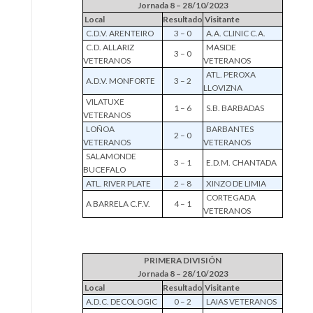
Jornada 8 – 28/10/2023
Local
Resultado
Visitante
C.D.V. ARENTEIRO
3 – 0
A.A. CLINIC C.A.
C.D. ALLARIZ
MASIDE
3 – 0
VETERANOS
VETERANOS
ATL. PEROXA
A.D.V. MONFORTE
3 – 2
LLOVIZNA
VILATUXE
1 – 6
S.B. BARBADAS
VETERANOS
LOÑOA
BARBANTES
2 – 0
VETERANOS
VETERANOS
SALAMONDE
3 – 1
E.D.M. CHANTADA
BUCEFALO
ATL. RIVER PLATE
2 – 8
XINZO DE LIMIA
CORTEGADA
A BARRELA C.F.V.
4 – 1
VETERANOS
PRIMERA DIVISIÓN
Jornada 8 – 28/10/2023
Local
Resultado
Visitante
A.D.C. DECOLOGIC
0 – 2
LAIAS VETERANOS