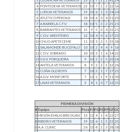
3
CELANOVA VETERANOS
23
11
7
2
2
41
24
4
PONTEDEVA VETERANOS
22
10
7
1
2
22
16
5
LOÑOA VETERANOS
19
10
6
1
3
34
24
6
ATLETICO PEROXA
18
10
6
0
4
31
20
7
A BARRELA C.F.V.
18
10
5
3
2
25
21
8
BARBANTES VETERANOS
15
9
5
0
4
22
21
9
C.D.V. ARENTEIRO
12
10
4
0
6
17
23
10
CHUO APETECEME
11
10
3
2
5
15
18
11
SALAMONDE BUCEFALO
10
10
2
4
4
9
16
12
C.D.V. SOBRADO
10
10
3
1
6
14
22
13
S.D.V. PORQUEIRA
9
10
2
3
5
20
26
14
ANTELA VETERANOS
8
9
2
2
5
12
26
15
CUÑA OLD BOYS
7
10
2
1
7
17
25
16
A.D.V. MONFORTE
7
12
2
1
9
11
30
17
LAIAS VETERANOS
3
8
1
0
7
12
31
PRIMERA DIVISIÓN
#
Equipo
Ptos
PJ
PG
PE
PP
GF
GC
0
MESÓN EMILIO BREOGAN
13
13
4
1
8
22
27
0
RIBEIRO VETERANOS
19
12
6
1
5
22
25
0
A.A. CLINIC
26
13
8
2
3
28
18