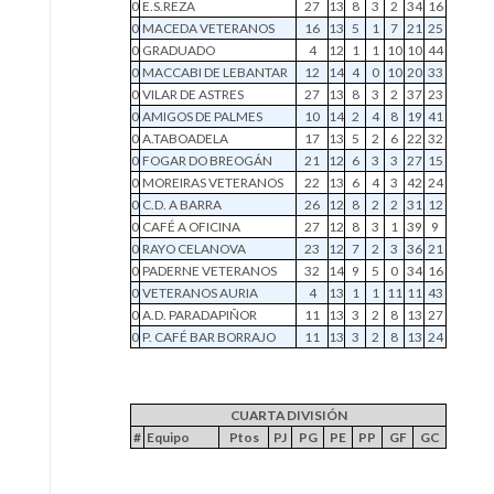
0
E.S.REZA
27
13
8
3
2
34
16
0
MACEDA VETERANOS
16
13
5
1
7
21
25
0
GRADUADO
4
12
1
1
10
10
44
0
MACCABI DE LEBANTAR
12
14
4
0
10
20
33
0
VILAR DE ASTRES
27
13
8
3
2
37
23
0
AMIGOS DE PALMES
10
14
2
4
8
19
41
0
A.TABOADELA
17
13
5
2
6
22
32
0
FOGAR DO BREOGÁN
21
12
6
3
3
27
15
0
MOREIRAS VETERANOS
22
13
6
4
3
42
24
0
C.D. A BARRA
26
12
8
2
2
31
12
0
CAFÉ A OFICINA
27
12
8
3
1
39
9
0
RAYO CELANOVA
23
12
7
2
3
36
21
0
PADERNE VETERANOS
32
14
9
5
0
34
16
0
VETERANOS AURIA
4
13
1
1
11
11
43
0
A.D. PARADAPIÑOR
11
13
3
2
8
13
27
0
P. CAFÉ BAR BORRAJO
11
13
3
2
8
13
24
CUARTA DIVISIÓN
#
Equipo
Ptos
PJ
PG
PE
PP
GF
GC