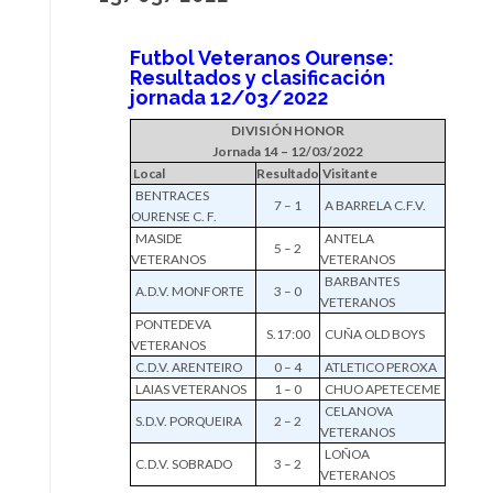
Futbol Veteranos Ourense:
Resultados y clasificación
jornada 12/03/2022
DIVISIÓN HONOR
Jornada 14 – 12/03/2022
Local
Resultado
Visitante
BENTRACES
7 – 1
A BARRELA C.F.V.
OURENSE C. F.
MASIDE
ANTELA
5 – 2
VETERANOS
VETERANOS
BARBANTES
A.D.V. MONFORTE
3 – 0
VETERANOS
PONTEDEVA
S.17:00
CUÑA OLD BOYS
VETERANOS
C.D.V. ARENTEIRO
0 – 4
ATLETICO PEROXA
LAIAS VETERANOS
1 – 0
CHUO APETECEME
CELANOVA
S.D.V. PORQUEIRA
2 – 2
VETERANOS
LOÑOA
C.D.V. SOBRADO
3 – 2
VETERANOS