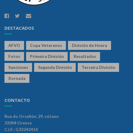
DESTACADOS
AFVO
Copa Veteranos
División de Honra
Fotos
Primeira División
Resultados
Sanciones
Segunda División
Terceira División
Xornada
CONTACTO
Rua do Orcellón, 29, sótano
32004 Orense
C.I.F.: G32242414