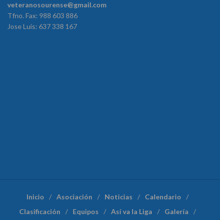
veteranosourense@gmail.com
Tfno. Fax: 988 603 886
Jose Luis: 637 338 167
Inicio
Asociación
Noticias
Calendario
Clasificación
Equipos
Así va la Liga
Galería