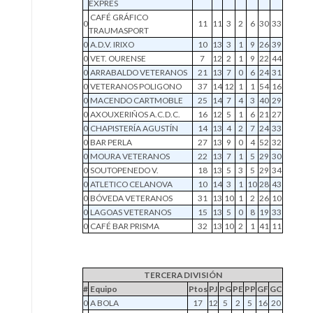
EXPRES
CAFÉ GRÁFICO
0
11
11
3
2
6
30
33
TRAUMASPORT
0
A.D.V. IRIXO
10
13
3
1
9
26
39
0
VET. OURENSE
7
12
2
1
9
22
44
0
ARRABALDO VETERANOS
21
13
7
0
6
24
31
0
VETERANOS POLIGONO
37
14
12
1
1
54
16
0
MACENDO CARTMOBLE
25
14
7
4
3
40
29
0
AXOUXERIÑOS A.C.D.C.
16
12
5
1
6
21
27
0
CHAPISTERÍA AGUSTÍN
14
13
4
2
7
24
33
0
BAR PERLA
27
13
9
0
4
52
32
0
MOURA VETERANOS
22
13
7
1
5
29
30
0
SOUTOPENEDO V.
18
13
5
3
5
29
34
0
ATLETICO CELANOVA
10
14
3
1
10
28
43
0
BÓVEDA VETERANOS
31
13
10
1
2
26
10
0
LAGOAS VETERANOS
15
13
5
0
8
19
33
0
CAFÉ BAR PRISMA
32
13
10
2
1
41
11
TERCERA DIVISIÓN
#
Equipo
Ptos
PJ
PG
PE
PP
GF
GC
0
A BOLA
17
12
5
2
5
16
20