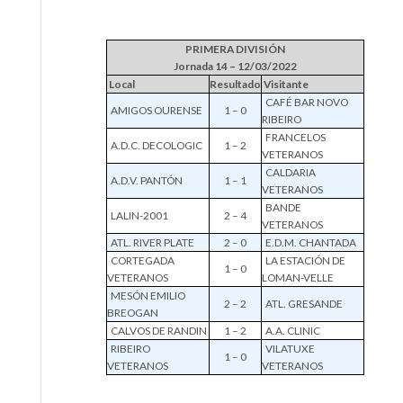
PRIMERA DIVISIÓN
Jornada 14 – 12/03/2022
Local
Resultado
Visitante
CAFÉ BAR NOVO
AMIGOS OURENSE
1 – 0
RIBEIRO
FRANCELOS
A.D.C. DECOLOGIC
1 – 2
VETERANOS
CALDARIA
A.D.V. PANTÓN
1 – 1
VETERANOS
BANDE
LALIN-2001
2 – 4
VETERANOS
ATL. RIVER PLATE
2 – 0
E.D.M. CHANTADA
CORTEGADA
LA ESTACIÓN DE
1 – 0
VETERANOS
LOMAN-VELLE
MESÓN EMILIO
2 – 2
ATL. GRESANDE
BREOGAN
CALVOS DE RANDIN
1 – 2
A.A. CLINIC
RIBEIRO
VILATUXE
1 – 0
VETERANOS
VETERANOS