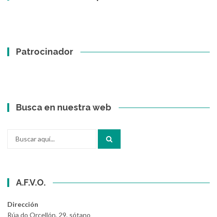
Patrocinador
Busca en nuestra web
Buscar
por:
A.F.V.O.
Dirección
Rúa do Orcellón, 29, sótano