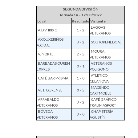
SEGUNDA DIVISIÓN
Jornada 14 – 12/03/2022
Local
Resultado
Visitante
LAGOAS
A.D.V. IRIXO
1 – 2
VETERANOS
AXOUXERIÑOS
3 – 2
SOUTOPENEDO V.
A.C.D.C.
MOURA
V. NORTE
2 – 5
VETERANOS
BARBADAS OUREN
VETERANOS
0 – 1
EXPRES
POLIGONO
ATLETICO
CAFÉ BAR PRISMA
1 – 0
CELANOVA
MACENDO
VET. OURENSE
0 – 5
CARTMOBLE
ARRABALDO
CAFÉ GRÁFICO
3 – 2
VETERANOS
TRAUMASPORT
BÓVEDA
CHAPISTERÍA
3 – 0
VETERANOS
AGUSTÍN