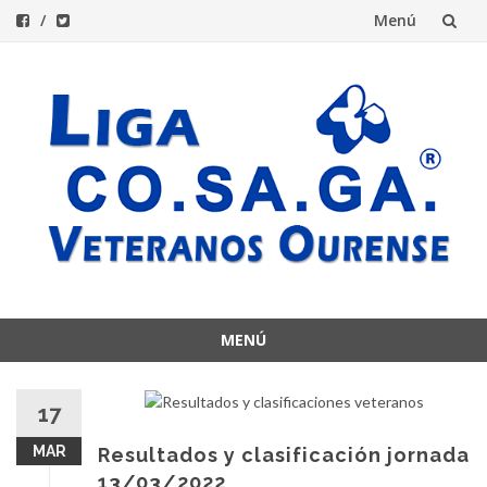
Menú
Saltar
al
contenido
MENÚ
Saltar
al
17
contenido
MAR
Resultados y clasificación jornada
13/03/2022