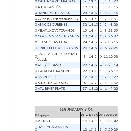
0
CALDARIA VETERANOS
6
13
1
3
9
13
28
0
A.D.V. PANTÓN
18
13
5
3
5
15
15
0
BANDE VETERANOS
28
13
8
4
1
25
16
0
CAFÉ BAR NOVO RIBEIRO
15
14
4
3
7
17
31
0
AMIGOS OURENSE
32
14
10
2
2
43
29
0
VILATUXE VETERANOS
13
14
4
1
9
22
35
0
CORTEGADA VETERANOS
13
14
4
1
9
26
37
0
E.D.M. CHANTADA
24
14
6
6
2
38
15
0
FRANCELOS VETERANOS
20
14
6
2
6
22
26
LA ESTACIÓN DE LOMAN-
0
9
14
3
0
11
18
38
VELLE
0
ATL. GRESANDE
28
14
8
4
2
25
14
0
CALVOS DE RANDIN
22
13
7
1
5
26
17
0
LALIN-2001
12
13
3
3
7
22
29
0
A.D.C. DECOLOGIC
8
13
2
2
9
21
32
0
ATL. RIVER PLATE
37
14
12
1
1
49
22
SEGUNDA DIVISIÓN
#
Equipo
Ptos
PJ
PG
PE
PP
GF
GC
0
V. NORTE
10
13
3
1
9
31
42
BARBADAS OUREN
0
12
13
3
3
7
20
29