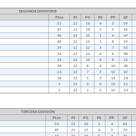
SEGUNDA DIVISIÓN B
Ptos
PJ
PG
PE
PP
GF
52
22
16
4
2
59
47
22
14
5
3
62
46
22
15
1
6
47
40
22
13
1
8
59
39
22
12
3
7
50
36
22
10
6
6
48
34
22
10
4
8
52
28
22
8
4
10
48
24
22
7
3
12
32
18
22
5
3
14
24
9
22
3
0
19
21
5
22
1
2
19
14
TERCERA DIVISIÓN
Ptos
PJ
PG
PE
PP
GF
50
22
16
2
4
62
45
22
13
6
3
70
44
22
13
5
4
42