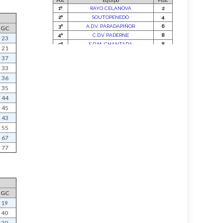
GC
23
21
37
33
36
35
44
45
43
55
67
77
GC
19
40
20