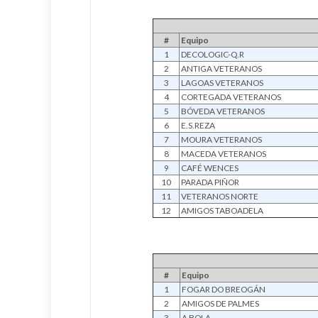
#
Equipo
1
DECOLOGIC-Q.R
2
ANTIGA VETERANOS
3
LAGOAS VETERANOS
4
CORTEGADA VETERANOS
5
BÓVEDA VETERANOS
6
E.S.REZA
7
MOURA VETERANOS
8
MACEDA VETERANOS
9
CAFÉ WENCES
10
PARADA PIÑOR
11
VETERANOS NORTE
12
AMIGOS TABOADELA
#
Equipo
1
FOGAR DO BREOGÁN
2
AMIGOS DE PALMES
3
A BOLA