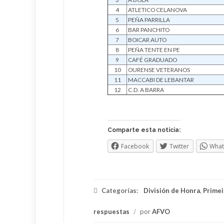
4
ATLETICO CELANOVA
5
PEÑA PARRILLA
6
BAR PANCHITO
7
BOICAR AUTO
8
PEÑA TENTE EN PE
9
CAFÉ GRADUADO
10
OURENSE VETERANOS
11
MACCABI DE LEBANTAR
12
C.D. A BARRA
Comparte esta noticia:
Facebook
Twitter
Wha
Categorías:
División de Honra
,
Primei
respuestas
/
por
AFVO