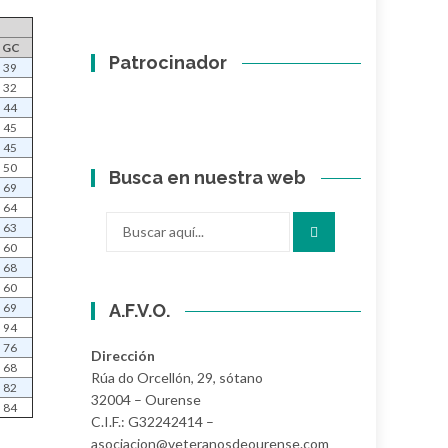
GC
Patrocinador
39
32
44
45
45
50
Busca en nuestra web
69
64
Buscar
63
por:
60
68
60
A.F.V.O.
69
94
76
Dirección
68
Rúa do Orcellón, 29, sótano
82
32004 – Ourense
84
C.I.F.: G32242414 –
asociacion@veteranosdeourense.com