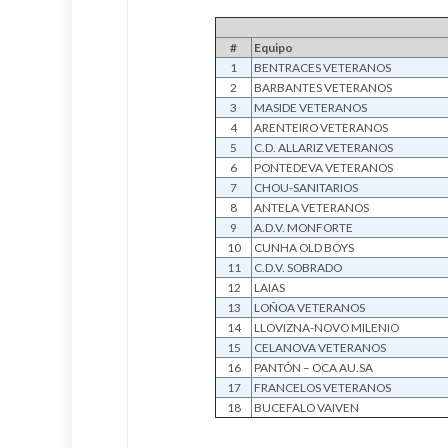
#
Equipo
1
BENTRACES VETERANOS
2
BARBANTES VETERANOS
3
MASIDE VETERANOS
4
ARENTEIRO VETERANOS
5
C.D. ALLARIZ VETERANOS
6
PONTEDEVA VETERANOS
7
CHOU-SANITARIOS
8
ANTELA VETERANOS
9
A.D.V. MONFORTE
10
CUNHA OLD BOYS
11
C.D.V. SOBRADO
12
LAIAS
13
LOÑOA VETERANOS
14
LLOVIZNA-NOVO MILENIO
15
CELANOVA VETERANOS
16
PANTÓN – OCA AU.SA
17
FRANCELOS VETERANOS
18
BUCEFALO VAIVEN