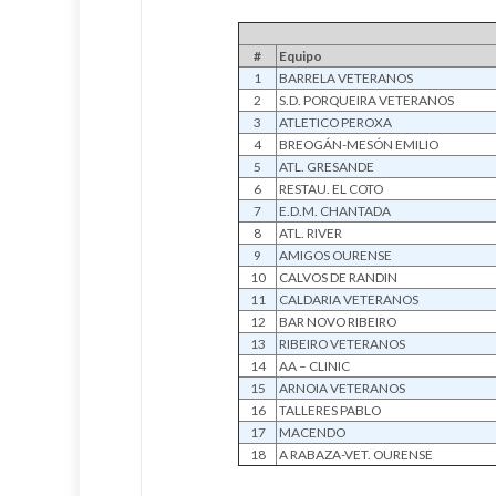
#
Equipo
1
BARRELA VETERANOS
2
S.D. PORQUEIRA VETERANOS
3
ATLETICO PEROXA
4
BREOGÁN-MESÓN EMILIO
5
ATL. GRESANDE
6
RESTAU. EL COTO
7
E.D.M. CHANTADA
8
ATL. RIVER
9
AMIGOS OURENSE
10
CALVOS DE RANDIN
11
CALDARIA VETERANOS
12
BAR NOVO RIBEIRO
13
RIBEIRO VETERANOS
14
AA – CLINIC
15
ARNOIA VETERANOS
16
TALLERES PABLO
17
MACENDO
18
A RABAZA-VET. OURENSE