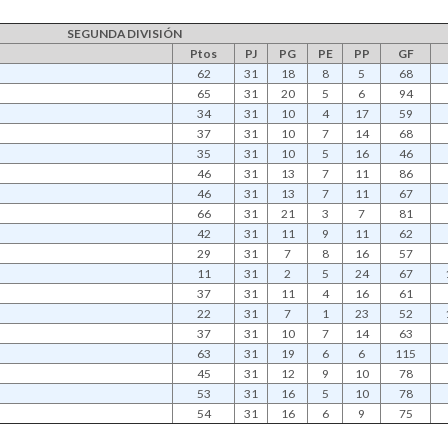
SEGUNDA DIVISIÓN
Ptos
PJ
PG
PE
PP
GF
62
31
18
8
5
68
65
31
20
5
6
94
34
31
10
4
17
59
37
31
10
7
14
68
35
31
10
5
16
46
46
31
13
7
11
86
46
31
13
7
11
67
66
31
21
3
7
81
42
31
11
9
11
62
29
31
7
8
16
57
11
31
2
5
24
67
37
31
11
4
16
61
22
31
7
1
23
52
37
31
10
7
14
63
63
31
19
6
6
115
45
31
12
9
10
78
53
31
16
5
10
78
54
31
16
6
9
75