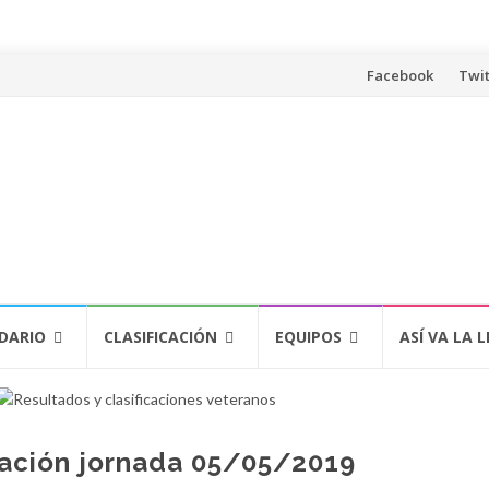
Saltar
Facebook
Twit
al
contenido
DARIO
CLASIFICACIÓN
EQUIPOS
ASÍ VA LA L
cación jornada 05/05/2019