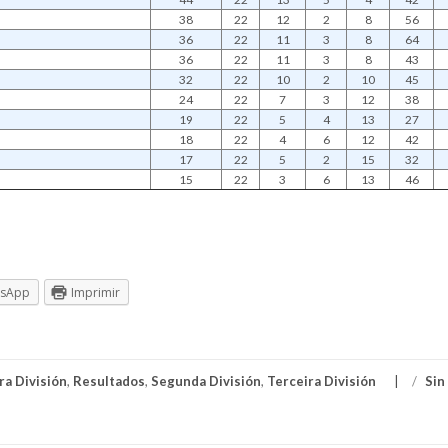
38
22
12
2
8
56
36
22
11
3
8
64
36
22
11
3
8
43
32
22
10
2
10
45
24
22
7
3
12
38
19
22
5
4
13
27
18
22
4
6
12
42
17
22
5
2
15
32
15
22
3
6
13
46
tsApp
Imprimir
ra División
,
Resultados
,
Segunda División
,
Terceira División
/
Sin