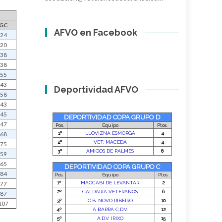
GC
AFVO en Facebook
24
20
38
38
55
43
Deportividad AFVO
58
43
45
47
68
75
59
65
84
77
87
107