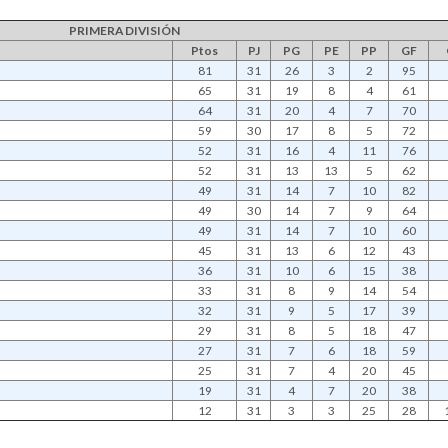
PRIMERA DIVISIÓN
Ptos
PJ
PG
PE
PP
GF
81
31
26
3
2
95
65
31
19
8
4
61
64
31
20
4
7
70
59
30
17
8
5
72
52
31
16
4
11
76
52
31
13
13
5
62
49
31
14
7
10
82
49
30
14
7
9
64
49
31
14
7
10
60
45
31
13
6
12
43
36
31
10
6
15
38
33
31
8
9
14
54
32
31
9
5
17
39
29
31
8
5
18
47
27
31
7
6
18
59
25
31
7
4
20
45
19
31
4
7
20
38
12
31
3
3
25
28