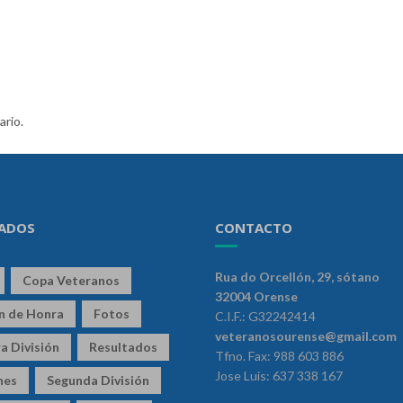
ario.
ADOS
CONTACTO
Rua do Orcellón, 29, sótano
Copa Veteranos
32004 Orense
ón de Honra
Fotos
C.I.F.: G32242414
veteranosourense@gmail.com
a División
Resultados
Tfno. Fax: 988 603 886
Jose Luis: 637 338 167
nes
Segunda División