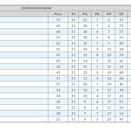
DIVISIÓN HONOR
Ptos
PJ
PG
PE
PP
GF
73
31
22
7
2
91
61
31
18
7
6
75
60
31
18
6
7
57
59
31
18
5
8
67
52
31
15
7
9
80
52
31
16
4
11
64
47
31
13
8
10
76
47
31
14
5
12
62
43
31
12
7
12
69
41
31
12
5
14
60
37
31
11
4
16
66
37
31
10
7
14
45
34
31
10
4
17
44
34
31
10
4
17
61
30
31
8
6
17
55
30
31
8
6
17
39
28
31
7
7
17
54
21
31
6
3
22
47