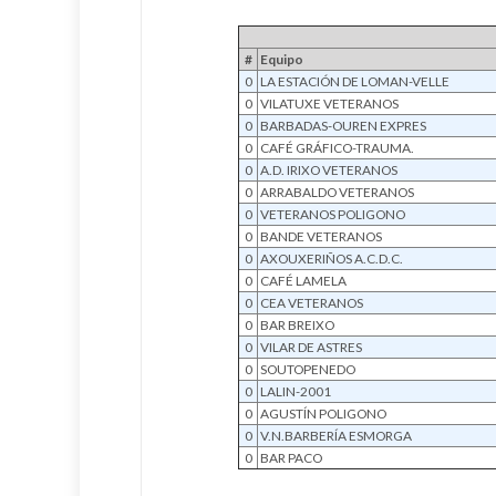
#
Equipo
0
LA ESTACIÓN DE LOMAN-VELLE
0
VILATUXE VETERANOS
0
BARBADAS-OUREN EXPRES
0
CAFÉ GRÁFICO-TRAUMA.
0
A.D. IRIXO VETERANOS
0
ARRABALDO VETERANOS
0
VETERANOS POLIGONO
0
BANDE VETERANOS
0
AXOUXERIÑOS A.C.D.C.
0
CAFÉ LAMELA
0
CEA VETERANOS
0
BAR BREIXO
0
VILAR DE ASTRES
0
SOUTOPENEDO
0
LALIN-2001
0
AGUSTÍN POLIGONO
0
V.N.BARBERÍA ESMORGA
0
BAR PACO