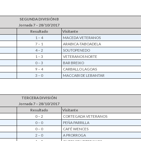
SEGUNDA DIVISIÓN B
Jornada 7 – 28/10/2017
Resultado
Visitante
1 – 4
MACEDA VETERANOS
7 – 1
ARABICA-TABOADELA
4 – 2
SOUTOPENEDO
1 – 3
VETERANOS NORTE
0 – 3
BAR BREIXO
9 – 4
CARBALLO LAGOAS
3 – 0
MACCABI DE LEBANTAR
TERCERA DIVISIÓN
Jornada 7 – 28/10/2017
Resultado
Visitante
0 – 2
CORTEGADA VETERANOS
0 – 0
PEÑA PARRILLA
0 – 0
CAFÉ WENCES
2 – 0
A PRORROGA