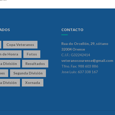
ADOS
CONTACTO
Rua do Orcellón, 29, sótano
Copa Veteranos
32004 Orense
ón de Honra
Fotos
C.I.F.: G32242414
veteranosourense@gmail.com
a División
Resultados
Tfno. Fax: 988 603 886
Jose Luis: 637 338 167
nes
Segunda División
a División
Xornada