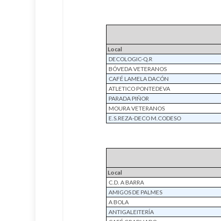
Local
DECOLOGIC-Q.R
BÓVEDA VETERANOS
CAFÉ LAMELA DACÓN
ATLETICO PONTEDEVA
PARADA PIÑOR
MOURA VETERANOS
E.S.REZA-DECO M.CODESO
Local
C.D. A BARRA
AMIGOS DE PALMES
A BOLA
ANTIGALEITERÍA