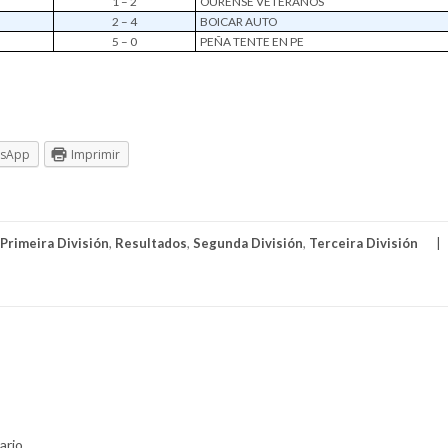
1 – 2
OURENSE VETERANOS
2 – 4
BOICAR AUTO
5 – 0
PEÑA TENTE EN PE
tsApp
Imprimir
Primeira División
,
Resultados
,
Segunda División
,
Terceira División
ario.