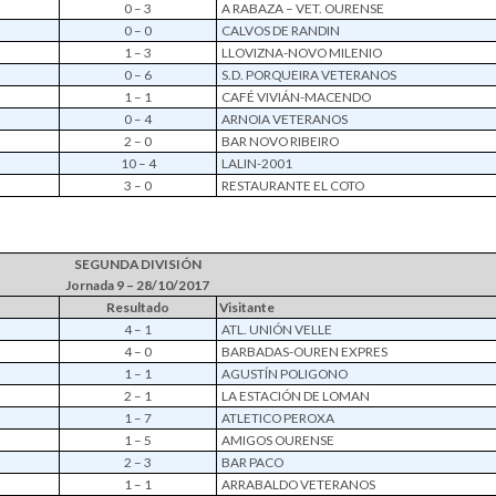
0 – 3
A RABAZA – VET. OURENSE
0 – 0
CALVOS DE RANDIN
1 – 3
LLOVIZNA-NOVO MILENIO
0 – 6
S.D. PORQUEIRA VETERANOS
1 – 1
CAFÉ VIVIÁN-MACENDO
0 – 4
ARNOIA VETERANOS
2 – 0
BAR NOVO RIBEIRO
10 – 4
LALIN-2001
3 – 0
RESTAURANTE EL COTO
SEGUNDA DIVISIÓN
Jornada 9 – 28/10/2017
Resultado
Visitante
4 – 1
ATL. UNIÓN VELLE
4 – 0
BARBADAS-OUREN EXPRES
1 – 1
AGUSTÍN POLIGONO
2 – 1
LA ESTACIÓN DE LOMAN
1 – 7
ATLETICO PEROXA
1 – 5
AMIGOS OURENSE
2 – 3
BAR PACO
1 – 1
ARRABALDO VETERANOS