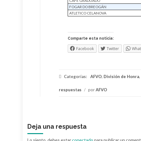
CAFÉ GRADUADO
FOGAR DO BREOGÁN
ATLETICO CELANOVA
Comparte esta noticia:
Facebook
Twitter
Wha
Categorías:
AFVO
,
División de Honra
,
respuestas
/
por
AFVO
Deja una respuesta
Lo siento, debes estar
conectado
para publicar un coment