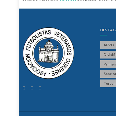
DESTAC
AFVO
Divisi
Primeir
Sancio
Terceir