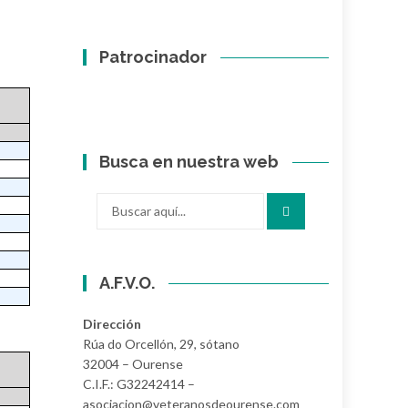
Patrocinador
Busca en nuestra web
Buscar
por:
A.F.V.O.
Dirección
Rúa do Orcellón, 29, sótano
32004 – Ourense
C.I.F.: G32242414 –
asociacion@veteranosdeourense.com