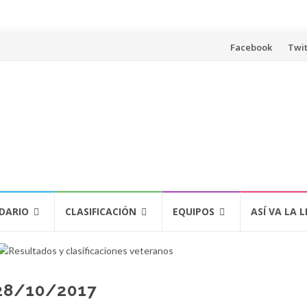
Saltar
Facebook
Twit
al
contenido
DARIO
CLASIFICACIÓN
EQUIPOS
ASÍ VA LA L
 28/10/2017