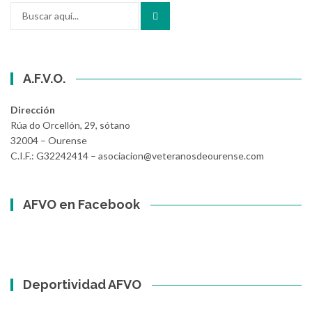
Buscar
por:
A.F.V.O.
Dirección
Rúa do Orcellón, 29, sótano
32004 – Ourense
C.I.F.: G32242414 – asociacion@veteranosdeourense.com
AFVO en Facebook
Deportividad AFVO