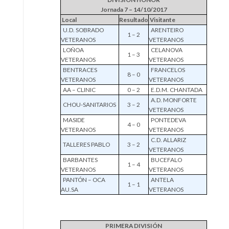
Jornada 7 – 14/10/2017
Local
Resultado
Visitante
U.D. SOBRADO
ARENTEIRO
1 – 2
VETERANOS
VETERANOS
LOÑOA
CELANOVA
1 – 3
VETERANOS
VETERANOS
BENTRACES
FRANCELOS
8 – 0
VETERANOS
VETERANOS
AA – CLINIC
0 – 2
E.D.M. CHANTADA
A.D. MONFORTE
CHOU-SANITARIOS
3 – 2
VETERANOS
MASIDE
PONTEDEVA
4 – 0
VETERANOS
VETERANOS
C.D. ALLARIZ
TALLERES PABLO
3 – 2
VETERANOS
BARBANTES
BUCEFALO
1 – 4
VETERANOS
VETERANOS
PANTÓN – OCA
ANTELA
1 – 1
AU.SA
VETERANOS
PRIMERA DIVISIÓN