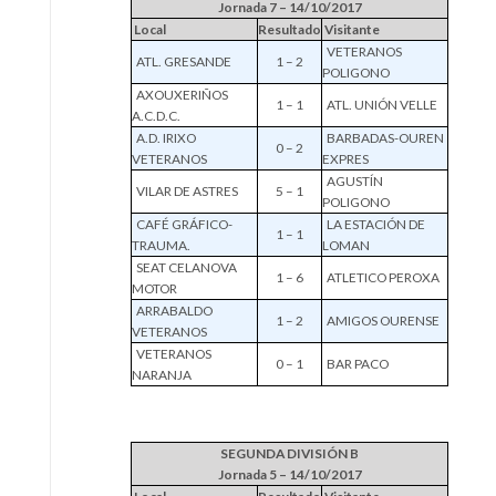
Jornada 7 – 14/10/2017
Local
Resultado
Visitante
VETERANOS
ATL. GRESANDE
1 – 2
POLIGONO
AXOUXERIÑOS
1 – 1
ATL. UNIÓN VELLE
A.C.D.C.
A.D. IRIXO
BARBADAS-OUREN
0 – 2
VETERANOS
EXPRES
AGUSTÍN
VILAR DE ASTRES
5 – 1
POLIGONO
CAFÉ GRÁFICO-
LA ESTACIÓN DE
1 – 1
TRAUMA.
LOMAN
SEAT CELANOVA
1 – 6
ATLETICO PEROXA
MOTOR
ARRABALDO
1 – 2
AMIGOS OURENSE
VETERANOS
VETERANOS
0 – 1
BAR PACO
NARANJA
SEGUNDA DIVISIÓN B
Jornada 5 – 14/10/2017