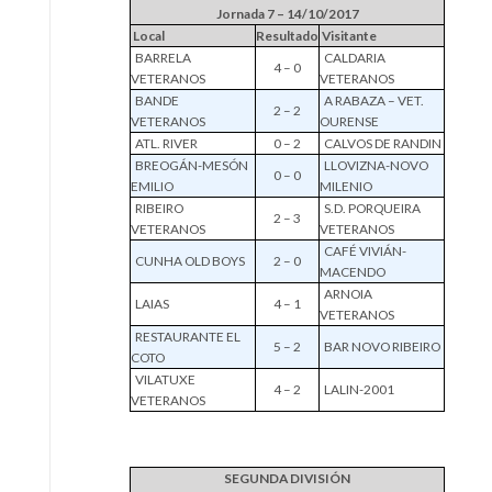
Jornada 7 – 14/10/2017
Local
Resultado
Visitante
BARRELA
CALDARIA
4 – 0
VETERANOS
VETERANOS
BANDE
A RABAZA – VET.
2 – 2
VETERANOS
OURENSE
ATL. RIVER
0 – 2
CALVOS DE RANDIN
BREOGÁN-MESÓN
LLOVIZNA-NOVO
0 – 0
EMILIO
MILENIO
RIBEIRO
S.D. PORQUEIRA
2 – 3
VETERANOS
VETERANOS
CAFÉ VIVIÁN-
CUNHA OLD BOYS
2 – 0
MACENDO
ARNOIA
LAIAS
4 – 1
VETERANOS
RESTAURANTE EL
5 – 2
BAR NOVO RIBEIRO
COTO
VILATUXE
4 – 2
LALIN-2001
VETERANOS
SEGUNDA DIVISIÓN