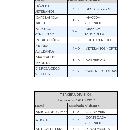
Local
Resultado
Visitante
BÓVEDA
2 – 1
DECOLOGIC-Q.R
VETERANOS
CAFÉ LAMELA
MACEDA
1 – 2
DACÓN
VETERANOS
ATLETICO
ARABICA-
3 – 5
PONTEDEVA
TABOADELA
PARADA PIÑOR
0 – 1
SOUTOPENEDO
MOURA
4 – 0
VETERANOS NORTE
VETERANOS
MACCABI DE
1 – 6
BAR BREIXO
LEBANTAR
E.S.REZA-DECO
2 – 2
CARBALLO LAGOAS
M.CODESO
TERCERA DIVISIÓN
Jornada 5 – 14/10/2017
Local
Resultado
Visitante
AMIGOS DE PALMES
1 – 3
C.D. A BARRA
CORTEGADA
A BOLA
2 – 1
VETERANOS
ANTIGALEITERÍA
7 – 1
PEÑA PARRILLA