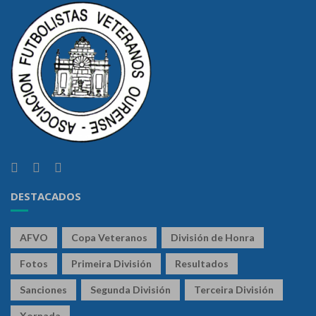
DESTACADOS
AFVO
Copa Veteranos
División de Honra
Fotos
Primeira División
Resultados
Sanciones
Segunda División
Terceira División
Xornada