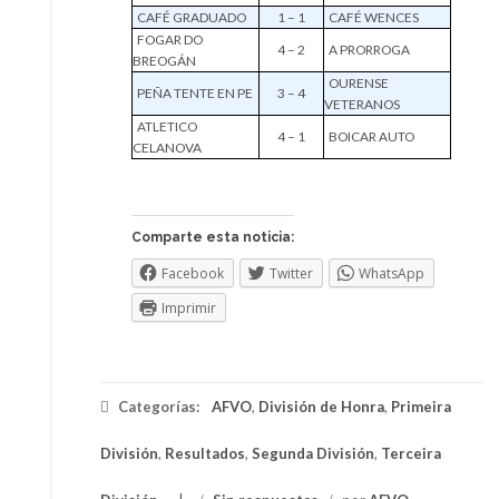
CAFÉ GRADUADO
1 – 1
CAFÉ WENCES
FOGAR DO
4 – 2
A PRORROGA
BREOGÁN
OURENSE
PEÑA TENTE EN PE
3 – 4
VETERANOS
ATLETICO
4 – 1
BOICAR AUTO
CELANOVA
Comparte esta noticia:
Facebook
Twitter
WhatsApp
Imprimir
Categorías:
AFVO
,
División de Honra
,
Primeira
División
,
Resultados
,
Segunda División
,
Terceira