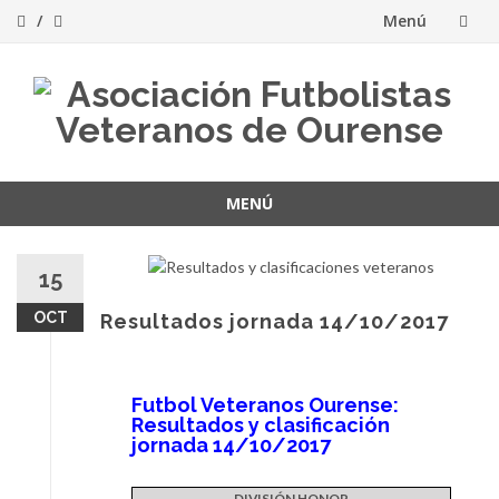
Menú
Saltar
al
contenido
MENÚ
Saltar
al
15
contenido
OCT
Resultados jornada 14/10/2017
Futbol Veteranos Ourense:
Resultados y clasificación
jornada 14/10/2017
DIVISIÓN HONOR