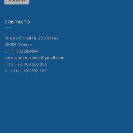
CONTACTO
Rua do Orcellón, 29, sótano
32004 Orense
C.I.F.: G32242414
veteranosourense@gmail.com
Tfno. Fax: 988 603 886
Jose Luis: 637 338 167