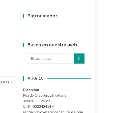
Patrocinador
Busca en nuestra web
Buscar
por:
A.F.V.O.
uestas
/
Dirección
Rúa do Orcellón, 29, sótano
32004 – Ourense
C.I.F.: G32242414 –
asociacion@veteranosdeourense.com