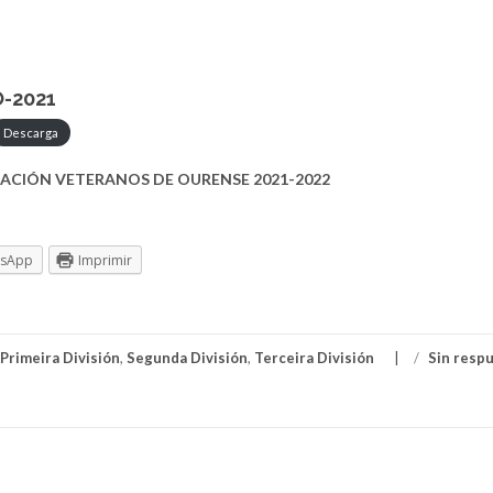
O-2021
Descarga
ACIÓN VETERANOS DE OURENSE 2021-2022
tsApp
Imprimir
Primeira División
,
Segunda División
,
Terceira División
/
Sin resp