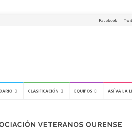
Saltar
Facebook
Twit
al
contenido
DARIO
CLASIFICACIÓN
EQUIPOS
ASÍ VA LA L
OCIACIÓN VETERANOS OURENSE