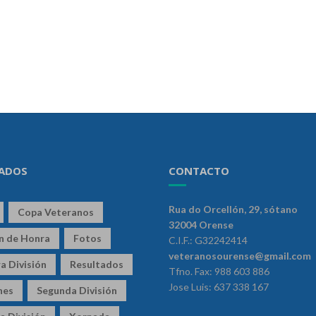
ADOS
CONTACTO
Rua do Orcellón, 29, sótano
Copa Veteranos
32004 Orense
ón de Honra
Fotos
C.I.F.: G32242414
veteranosourense@gmail.com
a División
Resultados
Tfno. Fax: 988 603 886
Jose Luis: 637 338 167
nes
Segunda División