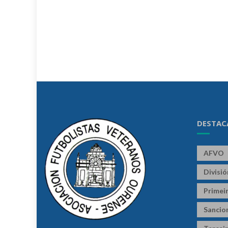
DESTAC
AFVO
Divisi
Primeir
Sancio