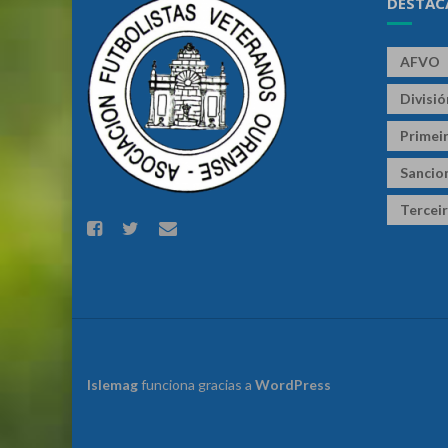
DESTAC
AFVO
Divisi
Primeir
Sancio
Terceir
Islemag
funciona gracias a
WordPress