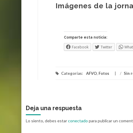
Imágenes de la jorna
Futbol_Veteranos_Foto_DavidMartinez_15
Futbol_Veteranos_Foto_DavidMartinez_16
Futbol_Veteranos_Foto_DavidMartinez_17
Futbol_Veteranos_Foto_DavidMartinez_18
Futbol_Veteranos_Foto_DavidMartinez_19
Futbol_Veteranos_Foto_DavidMartinez_20
Comparte esta noticia:
Facebook
Twitter
Wha
Categorías:
AFVO
,
Fotos
/
Sin 
Deja una respuesta
Lo siento, debes estar
conectado
para publicar un coment