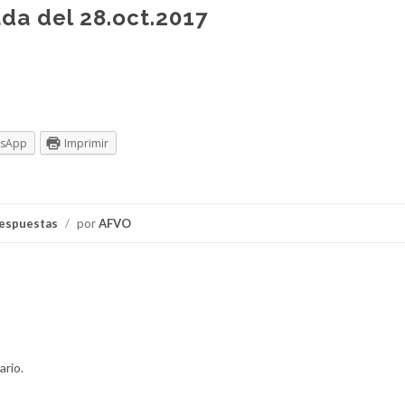
da del 28.oct.2017
tsApp
Imprimir
respuestas
/
por
AFVO
ario.