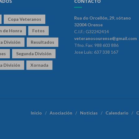
ADOS
CONTACTO
Rua do Orcellón, 29, sótano
Copa Veteranos
32004 Orense
ón de Honra
Fotos
C.I.F.: G32242414
veteranosourense@gmail.com
a División
Resultados
Tfno. Fax: 988 603 886
Jose Luis: 637 338 167
nes
Segunda División
a División
Xornada
Inicio
Asociación
Noticias
Calendario
C