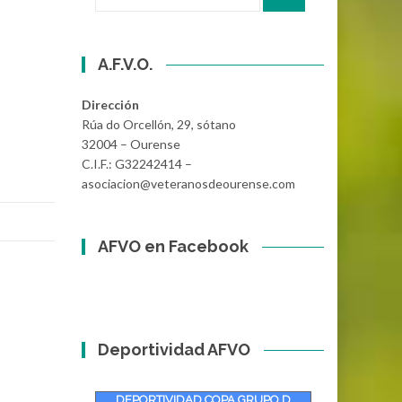
por:
A.F.V.O.
Dirección
Rúa do Orcellón, 29, sótano
32004 – Ourense
C.I.F.: G32242414 –
asociacion@veteranosdeourense.com
AFVO en Facebook
Deportividad AFVO