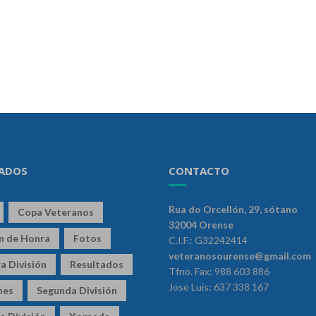
ADOS
CONTACTO
Rua do Orcellón, 29, sótano
Copa Veteranos
32004 Orense
ón de Honra
Fotos
C.I.F.: G32242414
veteranosourense@gmail.com
a División
Resultados
Tfno. Fax: 988 603 886
Jose Luis: 637 338 167
nes
Segunda División