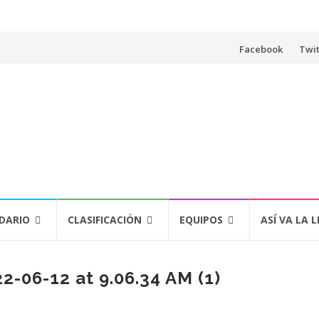
Saltar
Facebook
Twit
al
contenido
DARIO
CLASIFICACIÓN
EQUIPOS
ASÍ VA LA L
-06-12 at 9.06.34 AM (1)