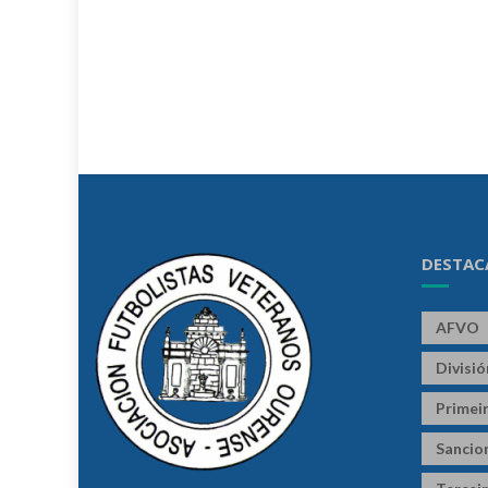
DESTAC
AFVO
Divisi
Primeir
Sancio