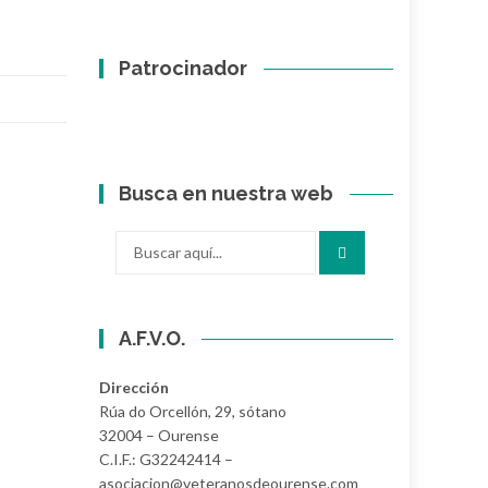
Patrocinador
Busca en nuestra web
Buscar
por:
A.F.V.O.
Dirección
Rúa do Orcellón, 29, sótano
32004 – Ourense
C.I.F.: G32242414 –
asociacion@veteranosdeourense.com