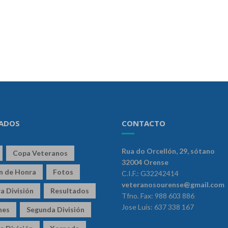
ADOS
CONTACTO
Rua do Orcellón, 29, sótano
Copa Veteranos
32004 Orense
ón de Honra
Fotos
C.I.F.: G32242414
veteranosourense@gmail.com
a División
Resultados
Tfno. Fax: 988 603 886
Jose Luis: 637 338 167
nes
Segunda División