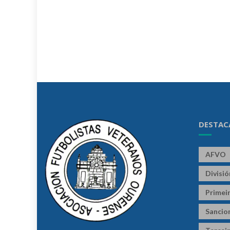
DESTAC
AFVO
Divisi
Primeir
Sancio