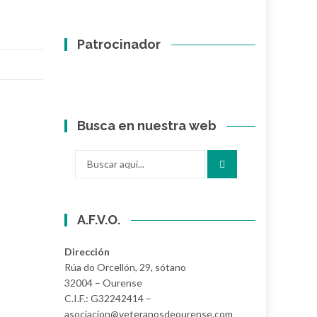
Patrocinador
Busca en nuestra web
Buscar
por:
A.F.V.O.
Dirección
Rúa do Orcellón, 29, sótano
32004 – Ourense
C.I.F.: G32242414 –
asociacion@veteranosdeourense.com