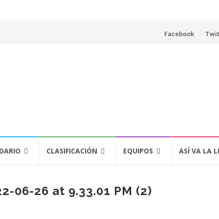
Saltar
Facebook
Twit
al
contenido
DARIO
CLASIFICACIÓN
EQUIPOS
ASÍ VA LA L
-06-26 at 9.33.01 PM (2)