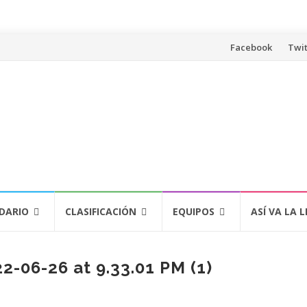
Saltar
Facebook
Twit
al
contenido
DARIO
CLASIFICACIÓN
EQUIPOS
ASÍ VA LA L
-06-26 at 9.33.01 PM (1)