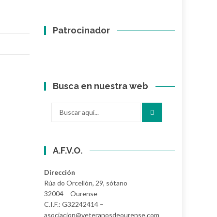
Patrocinador
Busca en nuestra web
Buscar
por:
A.F.V.O.
Dirección
Rúa do Orcellón, 29, sótano
32004 – Ourense
C.I.F.: G32242414 –
asociacion@veteranosdeourense.com