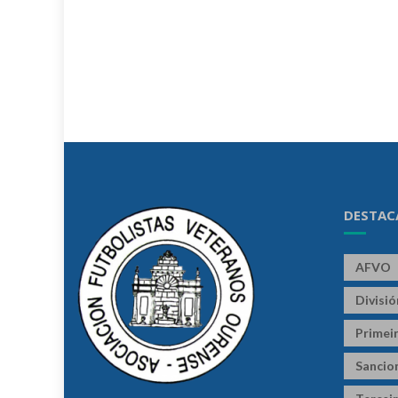
DESTAC
AFVO
Divisi
Primeir
Sancio