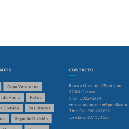
ADOS
CONTACTO
Rua do Orcellón, 29, sótano
Copa Veteranos
32004 Orense
ón de Honra
Fotos
C.I.F.: G32242414
veteranosourense@gmail.com
a División
Resultados
Tfno. Fax: 988 603 886
Jose Luis: 637 338 167
nes
Segunda División