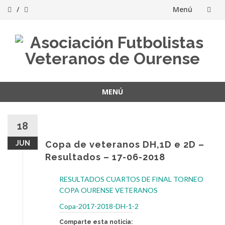
Menú
Saltar
al
contenido
MENÚ
Saltar
al
18
contenido
JUN
Copa de veteranos DH,1D e 2D –
Resultados – 17-06-2018
RESULTADOS CUARTOS DE FINAL TORNEO
COPA OURENSE VETERANOS
Copa-2017-2018-DH-1-2
Comparte esta noticia: