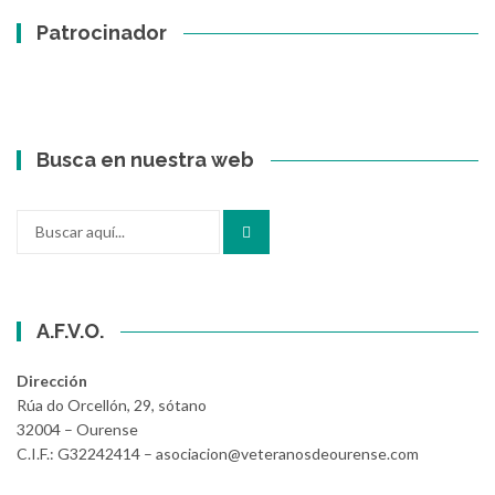
Patrocinador
Busca en nuestra web
Buscar
por:
A.F.V.O.
Dirección
Rúa do Orcellón, 29, sótano
32004 – Ourense
C.I.F.: G32242414 – asociacion@veteranosdeourense.com