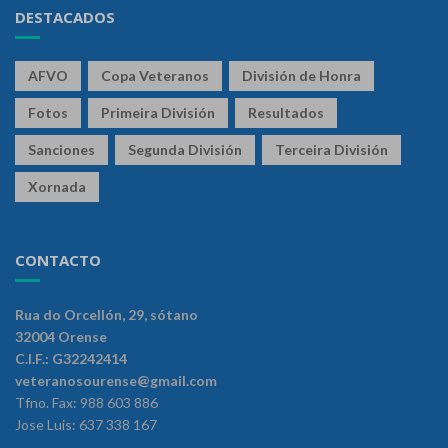
DESTACADOS
AFVO
Copa Veteranos
División de Honra
Fotos
Primeira División
Resultados
Sanciones
Segunda División
Terceira División
Xornada
CONTACTO
Rua do Orcellón, 29, sótano
32004 Orense
C.I.F.: G32242414
veteranosourense@gmail.com
Tfno. Fax: 988 603 886
Jose Luis: 637 338 167