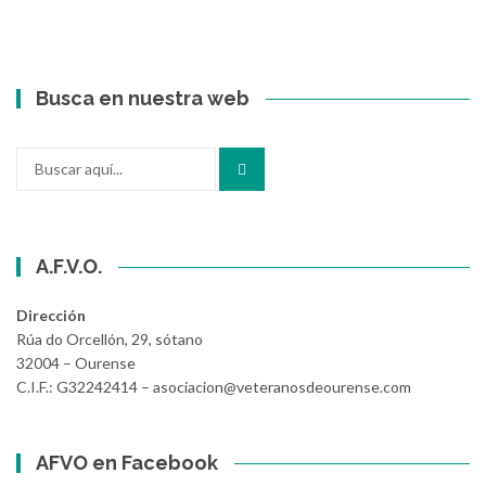
Busca en nuestra web
Buscar
por:
A.F.V.O.
Dirección
Rúa do Orcellón, 29, sótano
32004 – Ourense
C.I.F.: G32242414 – asociacion@veteranosdeourense.com
AFVO en Facebook