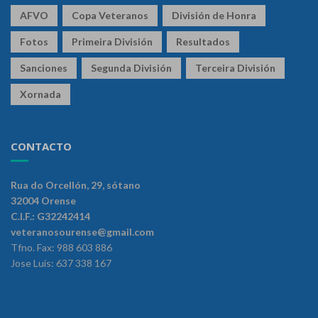
AFVO
Copa Veteranos
División de Honra
Fotos
Primeira División
Resultados
Sanciones
Segunda División
Terceira División
Xornada
CONTACTO
Rua do Orcellón, 29, sótano
32004 Orense
C.I.F.: G32242414
veteranosourense@gmail.com
Tfno. Fax: 988 603 886
Jose Luis: 637 338 167