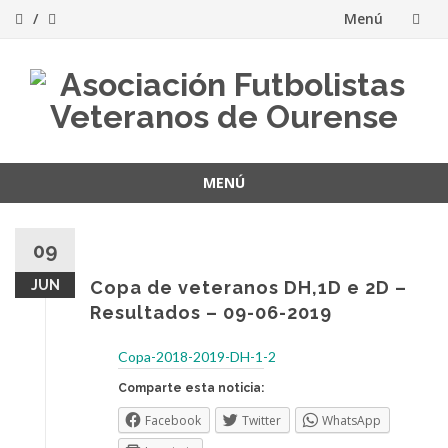
Menú
Saltar
al
contenido
MENÚ
Saltar
al
09
contenido
JUN
Copa de veteranos DH,1D e 2D –
Resultados – 09-06-2019
Copa-2018-2019-DH-1-2
Comparte esta noticia:
Facebook
Twitter
WhatsApp