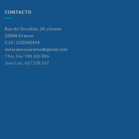
CONTACTO
Rua do Orcellón, 29, sótano
32004 Orense
C.I.F.: G32242414
veteranosourense@gmail.com
Tfno. Fax: 988 603 886
Jose Luis: 637 338 167