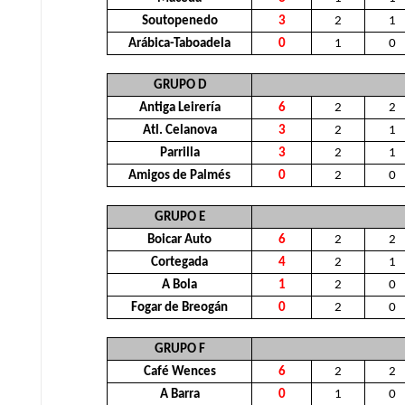
Soutopenedo
3
2
1
Arábica-Taboadela
0
1
0
GRUPO D
Antiga Leirería
6
2
2
Atl. Celanova
3
2
1
Parrilla
3
2
1
Amigos de Palmés
0
2
0
GRUPO E
Boicar Auto
6
2
2
Cortegada
4
2
1
A Bola
1
2
0
Fogar de Breogán
0
2
0
GRUPO F
Café Wences
6
2
2
A Barra
0
1
0