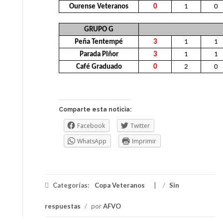
Ourense Veteranos
0
1
0
GRUPO G
Peña Tentempé
3
1
1
Parada Piñor
3
1
1
Café Graduado
0
2
0
Comparte esta noticia:
Facebook
Twitter
WhatsApp
Imprimir
Categorías:
Copa Veteranos
/
Sin
respuestas
/
por
AFVO