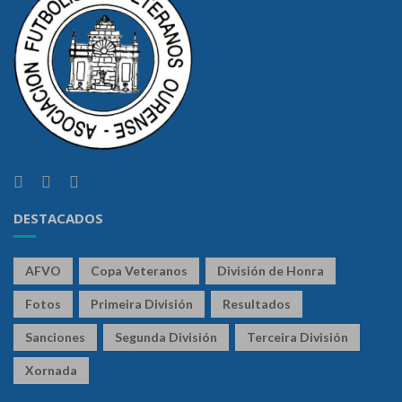
DESTACADOS
AFVO
Copa Veteranos
División de Honra
Fotos
Primeira División
Resultados
Sanciones
Segunda División
Terceira División
Xornada