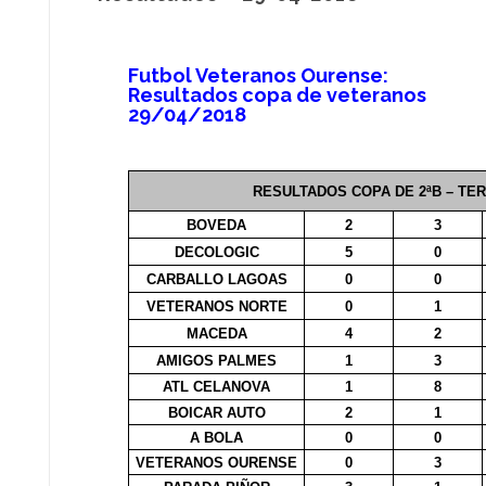
Futbol Veteranos Ourense:
Resultados copa de veteranos
29/04/2018
RESULTADOS COPA DE 2ªB – TE
BOVEDA
2
3
DECOLOGIC
5
0
CARBALLO LAGOAS
0
0
VETERANOS NORTE
0
1
MACEDA
4
2
AMIGOS PALMES
1
3
ATL CELANOVA
1
8
BOICAR AUTO
2
1
A BOLA
0
0
VETERANOS OURENSE
0
3