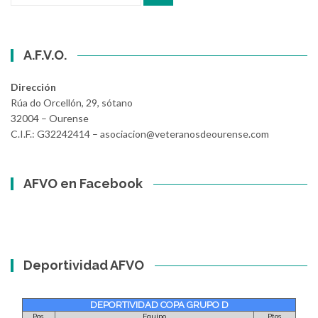
A.F.V.O.
Dirección
Rúa do Orcellón, 29, sótano
32004 – Ourense
C.I.F.: G32242414 – asociacion@veteranosdeourense.com
AFVO en Facebook
Deportividad AFVO