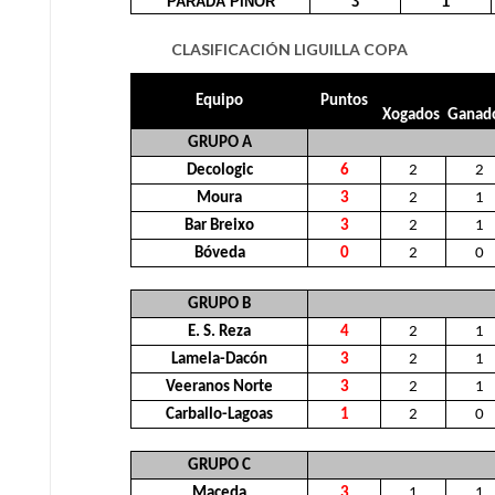
PARADA PIÑOR
3
1
CLASIFICACIÓN LIGUILLA COPA
Equipo
Puntos
Xogados
Ganad
GRUPO A
Decologic
6
2
2
Moura
3
2
1
Bar Breixo
3
2
1
Bóveda
0
2
0
GRUPO B
E. S. Reza
4
2
1
Lamela-Dacón
3
2
1
Veeranos Norte
3
2
1
Carballo-Lagoas
1
2
0
GRUPO C
Maceda
3
1
1