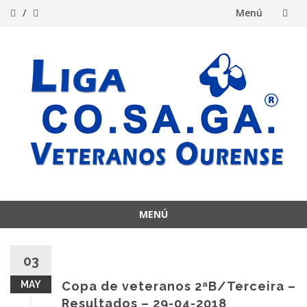
Menú
Saltar
al
contenido
MENÚ
Saltar
al
03
contenido
MAY
Copa de veteranos 2ªB/Terceira –
Resultados – 29-04-2018