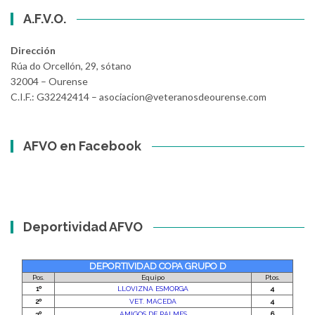
A.F.V.O.
Dirección
Rúa do Orcellón, 29, sótano
32004 – Ourense
C.I.F.: G32242414 – asociacion@veteranosdeourense.com
AFVO en Facebook
Deportividad AFVO