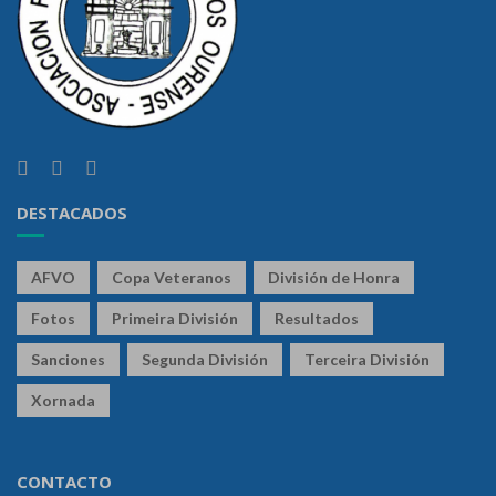
DESTACADOS
AFVO
Copa Veteranos
División de Honra
Fotos
Primeira División
Resultados
Sanciones
Segunda División
Terceira División
Xornada
CONTACTO