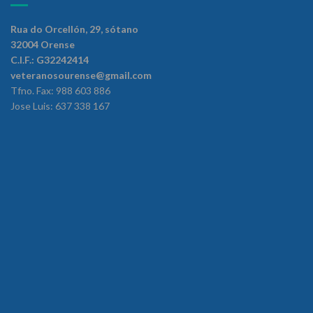
Rua do Orcellón, 29, sótano
32004 Orense
C.I.F.: G32242414
veteranosourense@gmail.com
Tfno. Fax: 988 603 886
Jose Luis: 637 338 167