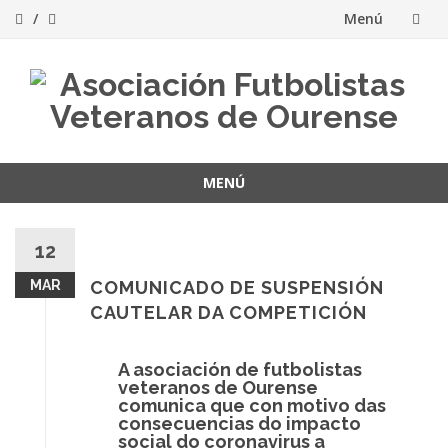
Menú
Saltar
al
contenido
MENÚ
Saltar
al
12
contenido
MAR
COMUNICADO DE SUSPENSIÓN
CAUTELAR DA COMPETICIÓN
A asociación de futbolistas
veteranos de Ourense
comunica que con motivo das
consecuencias do impacto
social do coronavirus a