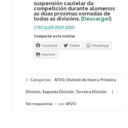
suspensión cautelar da
competición durante alomenos
as dúas proximas xornadas de
todas as divisións.
[
Descargar
]:
CIRCULAR 2019-2020
Comparte esta noticia:
Facebook
Twitter
WhatsApp
Imprimir
Categorías:
AFVO
,
División de Honra
,
Primeira
División
,
Segunda División
,
Terceira División
/
Sin respuestas
/
por
AFVO