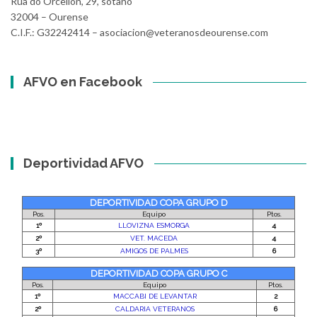
Rúa do Orcellón, 29, sótano
32004 – Ourense
C.I.F.: G32242414 – asociacion@veteranosdeourense.com
AFVO en Facebook
Deportividad AFVO