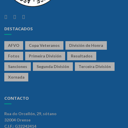
DESTACADOS
AFVO
Copa Veteranos
División de Honra
Fotos
Primeira División
Resultados
Sanciones
Segunda División
Terceira División
Xornada
CONTACTO
Rua do Orcellón, 29, sótano
32004 Orense
C.I.F.: G32242414