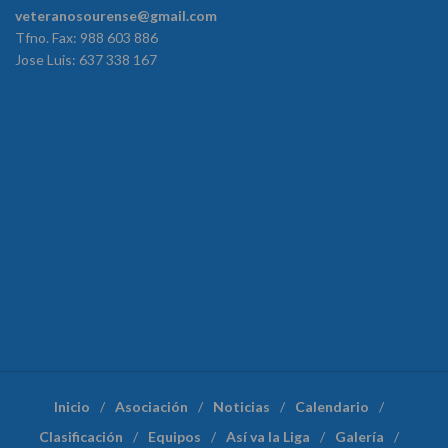
veteranosourense@gmail.com
Tfno. Fax: 988 603 886
Jose Luis: 637 338 167
Inicio
Asociación
Noticias
Calendario
Clasificación
Equipos
Así va la Liga
Galería