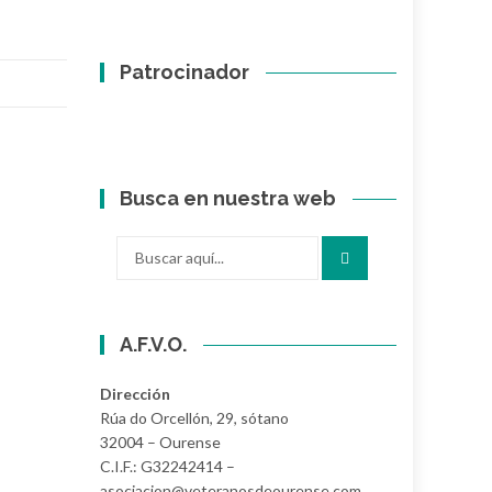
Patrocinador
Busca en nuestra web
Buscar
por:
A.F.V.O.
Dirección
Rúa do Orcellón, 29, sótano
32004 – Ourense
C.I.F.: G32242414 –
asociacion@veteranosdeourense.com