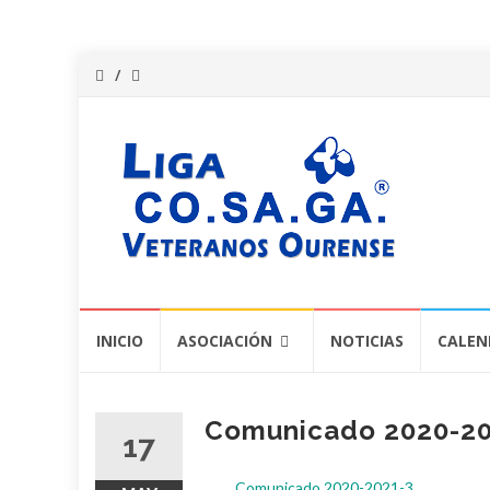
Saltar
INICIO
ASOCIACIÓN
NOTICIAS
CALEN
al
contenido
Comunicado 2020-20
17
Comunicado 2020-2021-3