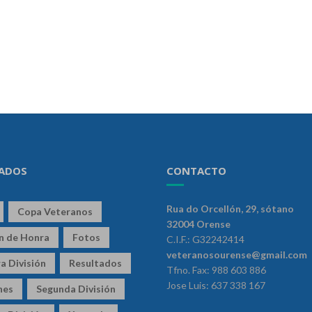
ADOS
CONTACTO
Rua do Orcellón, 29, sótano
Copa Veteranos
32004 Orense
ón de Honra
Fotos
C.I.F.: G32242414
veteranosourense@gmail.com
a División
Resultados
Tfno. Fax: 988 603 886
Jose Luis: 637 338 167
nes
Segunda División