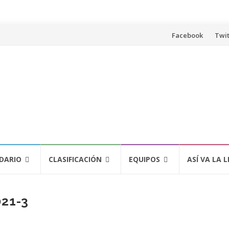
Saltar
Facebook
Twit
al
contenido
DARIO
CLASIFICACIÓN
EQUIPOS
ASÍ VA LA L
21-3