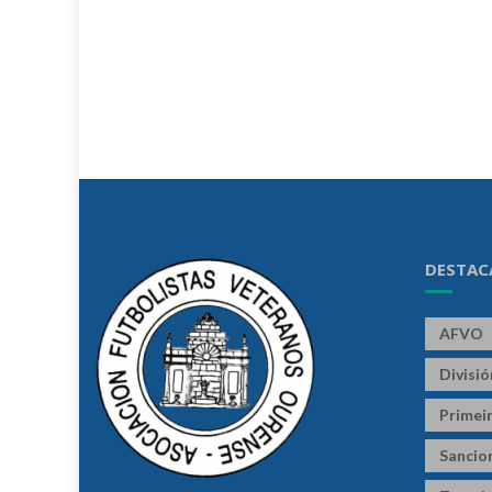
DESTAC
AFVO
Divisi
Primeir
Sancio