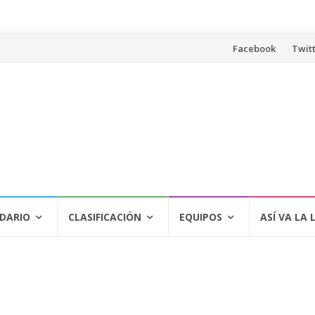
Saltar
Facebook
Twit
al
contenido
DARIO
CLASIFICACIÓN
EQUIPOS
ASÍ VA LA 