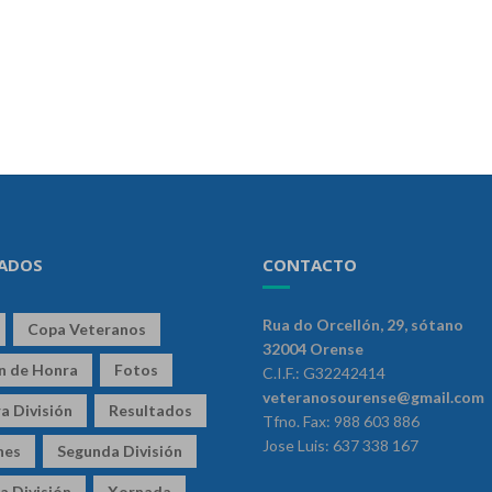
ADOS
CONTACTO
Rua do Orcellón, 29, sótano
Copa Veteranos
32004 Orense
ón de Honra
Fotos
C.I.F.: G32242414
veteranosourense@gmail.com
a División
Resultados
Tfno. Fax: 988 603 886
Jose Luis: 637 338 167
nes
Segunda División
a División
Xornada