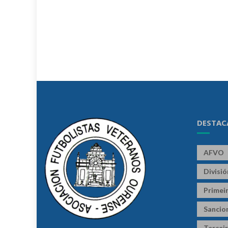
DESTAC
AFVO
Divisi
Primeir
Sancio
Terceir