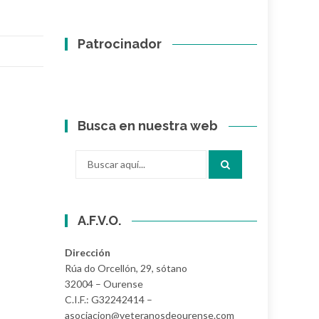
Patrocinador
Busca en nuestra web
Buscar
por:
A.F.V.O.
Dirección
Rúa do Orcellón, 29, sótano
32004 – Ourense
C.I.F.: G32242414 –
asociacion@veteranosdeourense.com