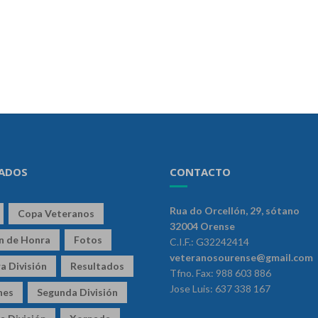
ADOS
CONTACTO
Rua do Orcellón, 29, sótano
Copa Veteranos
32004 Orense
ón de Honra
Fotos
C.I.F.: G32242414
veteranosourense@gmail.com
a División
Resultados
Tfno. Fax: 988 603 886
Jose Luis: 637 338 167
nes
Segunda División