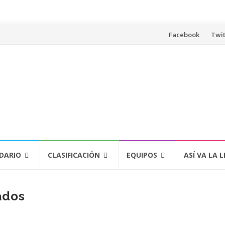
Saltar
Facebook
Twit
al
contenido
DARIO
CLASIFICACIÓN
EQUIPOS
ASÍ VA LA L
ados