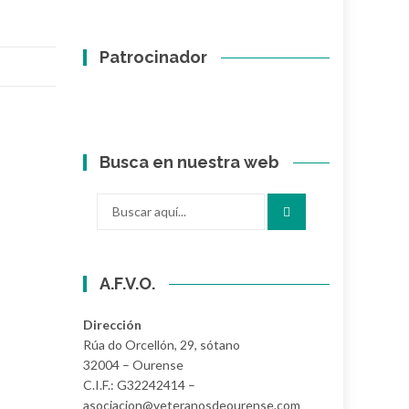
Patrocinador
Busca en nuestra web
Buscar
por:
A.F.V.O.
Dirección
Rúa do Orcellón, 29, sótano
32004 – Ourense
C.I.F.: G32242414 –
asociacion@veteranosdeourense.com