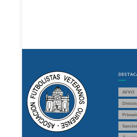
DESTAC
AFVO
Divisi
Primeir
Sancio