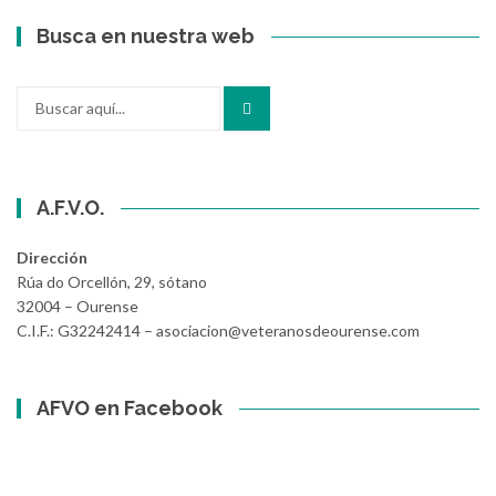
Busca en nuestra web
Buscar
por:
A.F.V.O.
Dirección
Rúa do Orcellón, 29, sótano
32004 – Ourense
C.I.F.: G32242414 – asociacion@veteranosdeourense.com
AFVO en Facebook