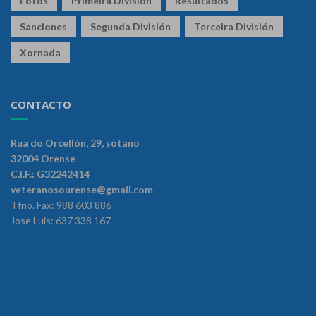
Fotos
Primeira División
Resultados
Sanciones
Segunda División
Terceira División
Xornada
CONTACTO
Rua do Orcellón, 29, sótano
32004 Orense
C.I.F.: G32242414
veteranosourense@gmail.com
Tfno. Fax: 988 603 886
Jose Luis: 637 338 167